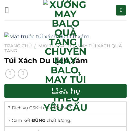
Bỏ
qua
nội
dung
TRANG CHỦ
/
MAY TÚI XÁCH
/
MAY TÚI XÁCH QUÀ
TẶNG
Túi Xách Du Lịch Xám
Liên hệ
? Dịch vụ CSKH chu đáo 24/7
? Cam kết
ĐÚNG
chất lượng.