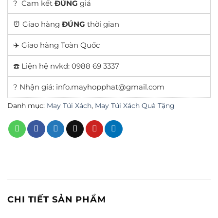
? Cam kết
ĐÚNG
giá
⏰ Giao hàng
ĐÚNG
thời gian
✈️ Giao hàng Toàn Quốc
☎️ Liện hệ nvkd: 0988 69 3337
? Nhận giá: info.mayhopphat@gmail.com
Danh mục:
May Túi Xách
,
May Túi Xách Quà Tặng
CHI TIẾT SẢN PHẨM