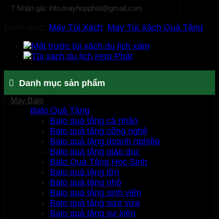
? Nhận giá: info.mayhopphat@gmail.com
Danh mục:
May Túi Xách
,
May Túi Xách Quà Tặng
Danh mục sản phẩm
May Balo
Balo Quà Tặng
Balo quà tặng cá nhân
Balo quà tặng công nghệ
Balo quà tặng doanh nghiệp
Balo quà tặng giáo dục
Balo Quà Tặng Học Sinh
Balo quà tặng lớn
Balo quà tặng nhỏ
Balo quà tặng sinh viên
Balo quà tặng size vừa
Balo quà tặng sự kiện