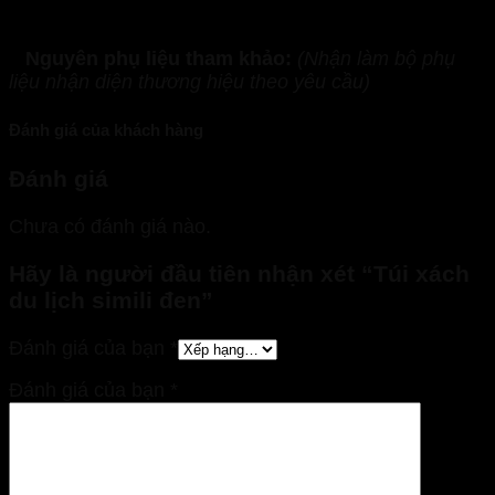
Nguyên phụ liệu tham khảo:
(Nhận làm bộ phụ
liệu nhận diện thương hiệu theo yêu cầu)
Đánh giá của khách hàng
Đánh giá
Chưa có đánh giá nào.
Hãy là người đầu tiên nhận xét “Túi xách
du lịch simili đen”
Đánh giá của bạn
*
Đánh giá của bạn
*