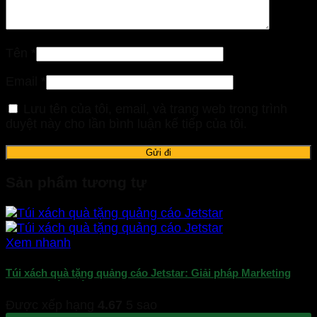
Tên
*
Email
*
Lưu tên của tôi, email, và trang web trong trình
duyệt này cho lần bình luận kế tiếp của tôi.
Sản phẩm tương tự
Xem nhanh
Túi xách quà tặng quảng cáo Jetstar: Giải pháp Marketing
thương hiệu hiệu quả
Được xếp hạng
4.67
5 sao