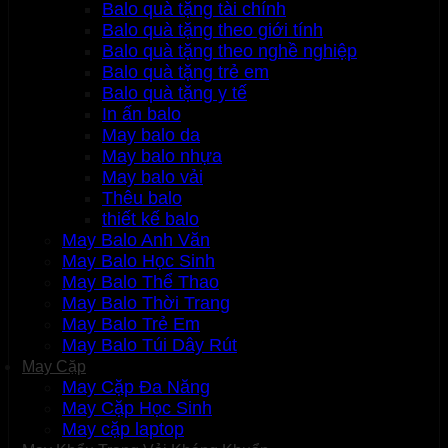
Balo quà tặng tài chính
Balo quà tặng theo giới tính
Balo quà tặng theo nghề nghiệp
Balo quà tặng trẻ em
Balo quà tặng y tế
In ấn balo
May balo da
May balo nhựa
May balo vải
Thêu balo
thiết kế balo
May Balo Anh Văn
May Balo Học Sinh
May Balo Thể Thao
May Balo Thời Trang
May Balo Trẻ Em
May Balo Túi Dây Rút
May Cặp
May Cặp Đa Năng
May Cặp Học Sinh
May cặp laptop