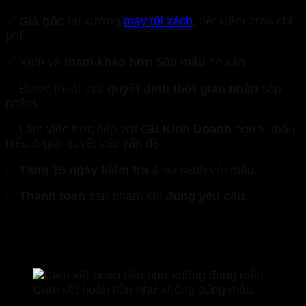
✅
Giá gốc
tại xưởng
may túi xách
, tiết kiệm 20% chi
phí.
✅ Xem và
tham khảo hơn 500 mẫu
có sẵn.
✅ Được thoải mái
quyết định thời gian nhận
sản
phẩm.
✅ Làm việc trực tiếp với
GĐ Kinh Doanh
người thấu
hiểu & giải quyết các vấn đề.
✅
Tặng 15 ngày kiểm tra
& so sánh với mẫu.
✅
Thanh toán
sản phẩm khi
đúng yêu cầu.
Cam kết hoàn tiền như không đúng mẫu