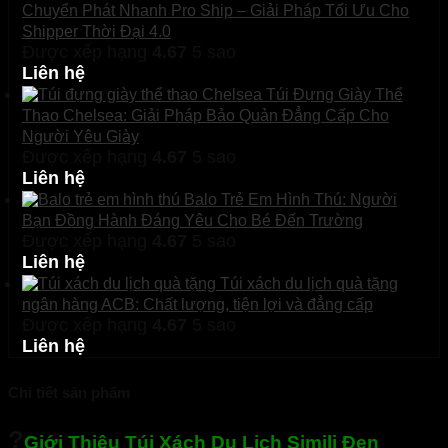
Chuyển Phát Nhanh Pro Ship – Giải Pháp Tối Ưu Cho
Shipper Thời Đại 4.0
Được xếp hạng
4.67
5 sao
Liên hệ
Túi Đựng Giày Thể
Thao Chelsea: Giải Pháp Bảo Quản Đẳng Cấp Cho
Người Yêu Giày
Được xếp hạng
4.67
5 sao
Liên hệ
Balo Trẻ Em Hình Thú: Người
Bạn Đồng Hành Đáng Yêu Cho Bé Đến Trường
Được xếp hạng
4.67
5 sao
Liên hệ
Túi xách du lịch quà tặng
ngân hàng ACB: Chất lượng, tiện lợi và đẳng cấp
Được xếp hạng
4.67
5 sao
Liên hệ
Chi tiết sản phẩm
?
Giới Thiệu Túi Xách Du Lịch Simili Đen