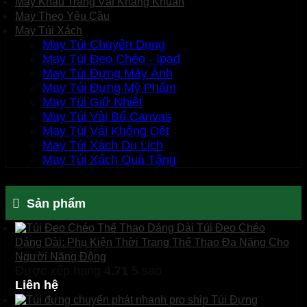
May Khẩu Trang Vải Kháng Khuẩn
May Theo Yêu Cầu
May Túi Xách
May Túi Chuyên Dụng
May Túi Đeo Chéo - Ipad
May Túi Đựng Máy Ảnh
May Túi Đựng Mỹ Phẩm
May Túi Giữ Nhiệt
May Túi Vải Bố Canvas
May Túi Vải Không Dệt
May Túi Xách Du Lịch
May Túi Xách Quà Tặng
Sản phẩm
Túi Đeo Chéo
Dáng Dài: Phụ Kiện Thời Trang Thể Thao Đa Năng Cho
Người Năng Động
Được xếp hạng
4.71
5 sao
Liên hệ
Túi Đựng