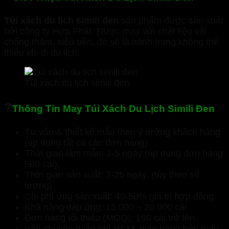
Túi xách du lịch simili đen
sản phẩm được sản xuất
bởi công ty Hợp Phát. Được may với chất liệu vải
chống thấm, siêu bền, đó sẽ là hành trang không thể
thiếu khi đi du lịch:
Túi xách du lịch simili đen
?
Thông Tin May Túi Xách Du Lịch Simili Đen
Tư vấn & thiết kế mẫu theo ý tưởng khách hàng
(áp dụng tất cả các đơn hàng).
Thời gian làm mẫu: 3-5 ngày (áp dụng đơn hàng
500 cái).
Thời gian sản xuất: 7-25 ngày. (tùy theo số
lượng)
Chi phí ứng sản xuất: 40-50% giá trị hợp đồng.
Khả năng đáp ứng: 15.000 – 20.000 cái
Đơn hàng tối thiểu (MOQ): 150 cái trở lên.
Vận chuyển miễn phí HCM, giao hàng trên toàn