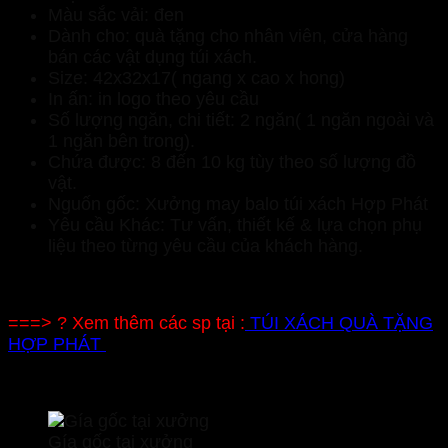
Màu sắc vải: đen
Dành cho: quà tặng cho nhân viên, cửa hàng
bán các vật dụng túi xách.
Size: 42x32x17( ngang x cao x hong)
In ấn: in logo theo yêu cầu
Số lượng ngăn, chi tiết: 2 ngăn( 1 ngăn ngoài và
1 ngăn bên trong).
Chứa được: 8 đến 10 kg tùy theo số lượng đồ
vật.
Nguốn gốc: Xưởng may balo túi xách Hợp Phát
Yêu cầu Khác: Tư vấn, thiết kế & lựa chọn phụ
liệu theo từng yêu cầu của khách hàng.
===> ? Xem thêm các sp tại :
TÚI XÁCH QUÀ TẶNG
HỢP PHÁT
Gía gốc tại xưởng