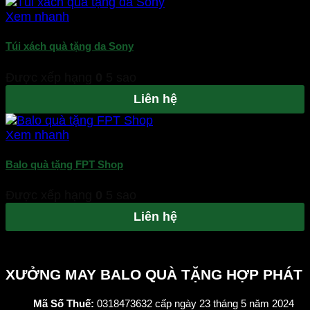
Xem nhanh
Túi xách quà tặng da Sony
Được xếp hạng
0
5 sao
Liên hệ
Xem nhanh
Balo quà tặng FPT Shop
Được xếp hạng
0
5 sao
Liên hệ
XƯỞNG MAY BALO QUÀ TẶNG HỢP PHÁT
Mã Số Thuế:
0318473632 cấp ngày 23 tháng 5 năm 2024