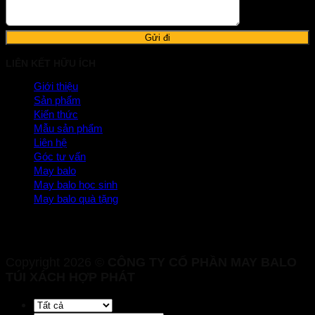
LIÊN KẾT HỮU ÍCH
Giới thiệu
Sản phẩm
Kiến thức
Mẫu sản phẩm
Liên hệ
Góc tư vấn
May balo
May balo học sinh
May balo quà tặng
Copyright 2026 ©
CÔNG TY CỔ PHẦN MAY BALO
TÚI XÁCH HỢP PHÁT