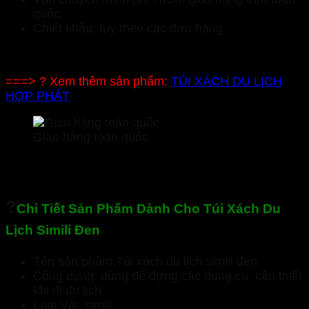
quốc.
Chiết khấu: tùy theo các đơn hàng.
===> ? Xem thêm sản phẩm:
TÚI XÁCH DU LỊCH
HỢP PHÁT
Giao hàng toàn quốc
?
Chi Tiết Sản Phẩm Dành Cho Túi Xách Du
Lịch Simili Đen
Tên sản phẩm:Túi xách du lịch simili đen
Công dụng: dùng để đựng các dụng cụ cần thiết
khi đi du lịch
Loại Vải: simili