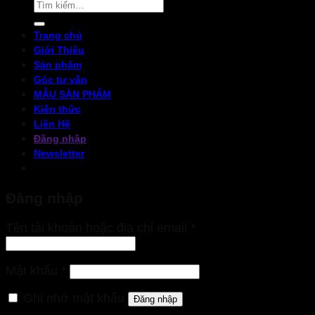
Tìm
kiếm:
Trang chủ
Giới Thiệu
Sản phẩm
Góc tư vấn
MẪU SẢN PHẨM
Kiến thức
Liên Hệ
Đăng nhập
Newsletter
Đăng nhập
Bắt
Tên tài khoản hoặc địa chỉ email
*
buộc
Bắt
Mật khẩu
*
buộc
Ghi nhớ mật khẩu
Đăng nhập