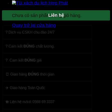
Liên hệ
Chưa có sản phẩm trong giỏ hàng.
Quay trở lại cửa hàng
? Dịch vụ CSKH chu đáo 24/7
? Cam kết
ĐÚNG
chất lượng.
? Cam kết
ĐÚNG
giá
⏰ Giao hàng
ĐÚNG
thời gian
✈️ Giao hàng Toàn Quốc
☎️ Liện hệ nvkd: 0988 69 3337