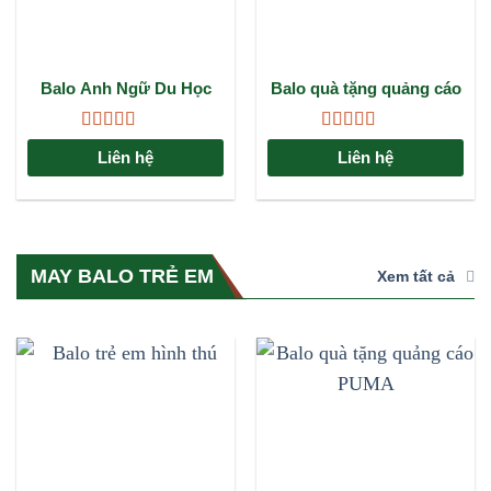
Balo Anh Ngữ Du Học
Balo quà tặng quảng cáo
Set: Giải Pháp Đồng
PUMA: Giải pháp
Hành Hoàn Hảo Cho
marketing đẳng cấp cho
Được xếp
Được xếp
Hành Trình Tri Thức
doanh nghiệp
Liên hệ
Liên hệ
hạng
4.67
5
hạng
4.67
5
sao
sao
MAY BALO TRẺ EM
Xem tất cả