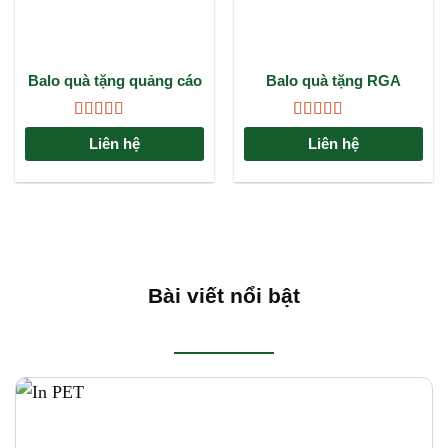
Balo quà tặng quảng cáo
Balo quà tặng RGA
PUMA: Giải pháp
marketing đẳng cấp cho
Được xếp
Được xếp
doanh nghiệp
Liên hệ
Liên hệ
hạng
4.67
5
hạng
4.33
sao
5 sao
Bài viết nổi bật