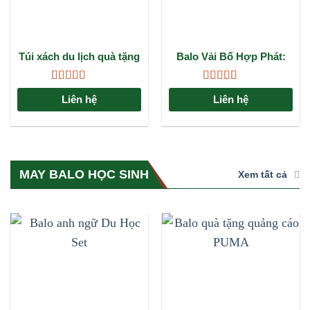
Túi xách du lịch quà tặng
Balo Vải Bố Hợp Phát:
ngân hàng ACB: Chất
Giải Pháp Đựng Đồ Bền
lượng, tiện lợi và đẳng
Bỉ, Phong Cách Cho Mọi
Được xếp
Được xếp
cấp
Nhu Cầu
Liên hệ
Liên hệ
hạng
4.67
5
hạng
4.67
5
sao
sao
MAY BALO HỌC SINH
Xem tất cả