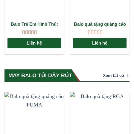
Balo Trẻ Em Hình Thú:
Balo quà tặng quảng cáo
Người Bạn Đồng Hành
PUMA: Giải pháp
Đáng Yêu Cho Bé Đến
marketing đẳng cấp cho
Được xếp
Được xếp
Trường
doanh nghiệp
Liên hệ
Liên hệ
hạng
4.67
5
hạng
4.67
5
sao
sao
MAY BALO TÚI DÂY RÚT
Xem tất cả