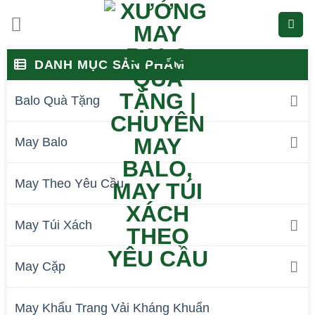
Bỏ
qua
nội
DANH MỤC SẢN PHẨM
dung
Balo Quà Tặng
May Balo
May Theo Yêu Cầu
May Túi Xách
May Cặp
May Khẩu Trang Vải Kháng Khuẩn