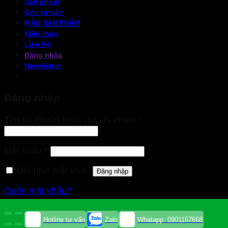
Sản phẩm
Góc tư vấn
MẪU SẢN PHẨM
Kiến thức
Liên Hệ
Đăng nhập
Newsletter
Đăng nhập
Bắt
Tên tài khoản hoặc địa chỉ email
*
buộc
Bắt
Mật khẩu
*
buộc
Ghi nhớ mật khẩu
Đăng nhập
Quên mật khẩu?
Hotline tư vấn
Zalo
Whatapp: 0901167668