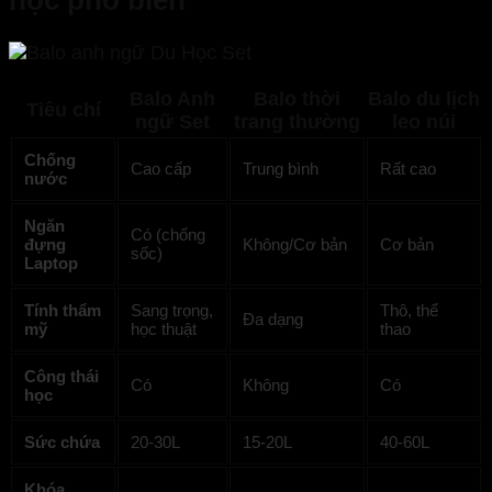
học phổ biến
Balo Anh
Balo thời
Balo du lịch
Tiêu chí
ngữ Set
trang thường
leo núi
Chống
Cao cấp
Trung bình
Rất cao
nước
Ngăn
Có (chống
đựng
Không/Cơ bản
Cơ bản
sốc)
Laptop
Tính thẩm
Sang trọng,
Thô, thể
Đa dạng
mỹ
học thuật
thao
Công thái
Có
Không
Có
học
Sức chứa
20-30L
15-20L
40-60L
Khóa