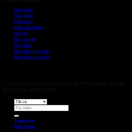
LIÊN KẾT HỮU ÍCH
Giới thiệu
Sản phẩm
Kiến thức
Mẫu sản phẩm
Liên hệ
Góc tư vấn
May balo
May balo học sinh
May balo quà tặng
Copyright 2026 ©
CÔNG TY CỔ PHẦN MAY BALO
TÚI XÁCH HỢP PHÁT
Tìm
kiếm:
Trang chủ
Giới Thiệu