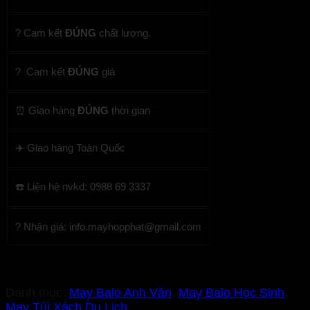
? Cam kết
ĐÚNG
chất lượng.
? Cam kết
ĐÚNG
giá
⏰ Giao hàng
ĐÚNG
thời gian
✈️ Giao hàng Toàn Quốc
☎️ Liện hệ nvkd: 0988 69 3337
? Nhận giá: info.mayhopphat@gmail.com
Danh mục:
May Balo Anh Văn
,
May Balo Học Sinh
,
May Túi Xách Du Lịch