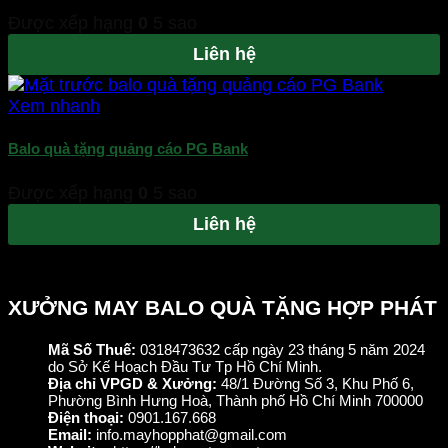
Được xếp hạng
0
5 sao
Liên hệ
Xem nhanh
Balo quà tặng quảng cáo PG Bank
Được xếp hạng
0
5 sao
Liên hệ
XƯỞNG MAY BALO QUÀ TẶNG HỢP PHÁT
Mã Số Thuế:
0318473632 cấp ngày 23 tháng 5 năm 2024
do Sở Kế Hoạch Đầu Tư Tp Hồ Chí Minh.
Địa chỉ VPGD & Xưởng:
48/1 Đường Số 3, Khu Phố 6,
Phường Bình Hưng Hoà, Thành phố Hồ Chí Minh 700000
Điện thoại:
0901.167.668
Email:
info.mayhopphat@gmail.com