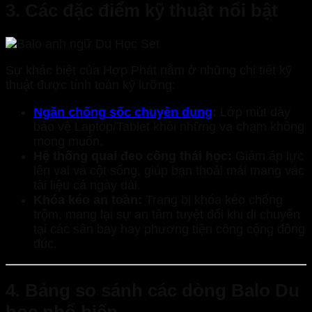
3. Các đặc điểm kỹ thuật nổi bật
Sự khác biệt của Hợp Phát nằm ở những chi tiết kỹ
thuật được tính toán kỹ lưỡng:
Ngăn chống sốc chuyên dụng
:
Lớp mút dày
bảo vệ Laptop/Tablet khỏi những va chạm không
mong muốn.
Hệ thống quai đeo công thái học:
Giảm áp lực
lên vai và cột sống, giúp bạn thoải mái mang vác
tài liệu cả ngày dài.
Khóa kéo an toàn:
Trang bị khóa kéo chống
trộm, mang lại sự an tâm tuyệt đối khi di chuyển
tại các sân bay hay phương tiện công cộng đông
đúc.
4. Bảng so sánh các dòng Balo Du