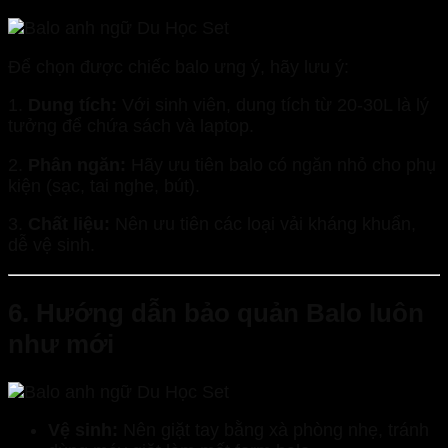
Để chọn được chiếc balo ưng ý, hãy lưu ý:
1.
Dung tích:
Với sinh viên, dung tích từ 20-30L là lý
tưởng để chứa sách và laptop.
2.
Phân ngăn:
Hãy ưu tiên balo có ngăn nhỏ cho phụ
kiện (sạc, tai nghe, bút).
3.
Chất liệu:
Nên ưu tiên các loại vải kháng khuẩn,
dễ vệ sinh.
6. Hướng dẫn bảo quản Balo luôn
như mới
Vệ sinh:
Nên giặt tay bằng xà phòng nhẹ, tránh