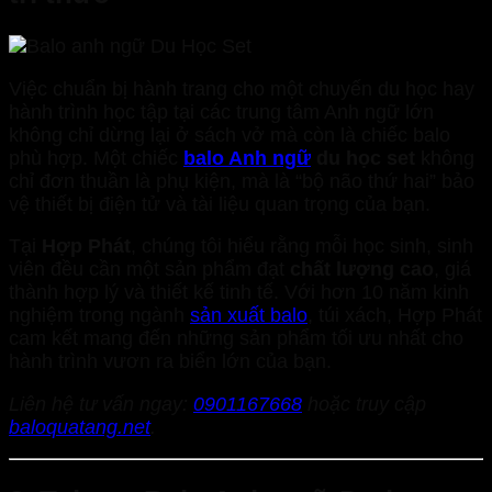
Việc chuẩn bị hành trang cho một chuyến du học hay
hành trình học tập tại các trung tâm Anh ngữ lớn
không chỉ dừng lại ở sách vở mà còn là chiếc balo
phù hợp. Một chiếc
balo Anh ngữ
du học set
không
chỉ đơn thuần là phụ kiện, mà là “bộ não thứ hai” bảo
vệ thiết bị điện tử và tài liệu quan trọng của bạn.
Tại
Hợp Phát
, chúng tôi hiểu rằng mỗi học sinh, sinh
viên đều cần một sản phẩm đạt
chất lượng cao
, giá
thành hợp lý và thiết kế tinh tế. Với hơn 10 năm kinh
nghiệm trong ngành
sản xuất balo
, túi xách, Hợp Phát
cam kết mang đến những sản phẩm tối ưu nhất cho
hành trình vươn ra biển lớn của bạn.
Liên hệ tư vấn ngay:
0901167668
hoặc truy cập
baloquatang.net
.