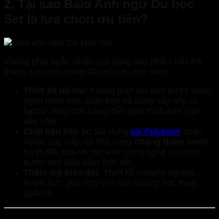
2. Tại sao Balo Anh ngữ Du học
Set là lựa chọn ưu tiên?
Không phải ngẫu nhiên mà dòng sản phẩm này trở
thành lựa chọn hàng đầu của du học sinh:
Thiết kế tối ưu:
Không gian nội thất được phân
ngăn khoa học, giúp bạn dễ dàng sắp xếp từ
laptop, máy tính bảng đến giáo trình Anh ngữ
dày cộm.
Chất liệu bền bỉ:
Sử dụng
vải Polyester
hoặc
Nylon cao cấp, có khả năng
chống thấm nước
tuyệt đối, bảo vệ “tài sản” công nghệ của bạn
trước mọi điều kiện thời tiết.
Thẩm mỹ hiện đại:
Thiết kế chuyên nghiệp,
thanh lịch, phù hợp với môi trường học thuật
quốc tế.