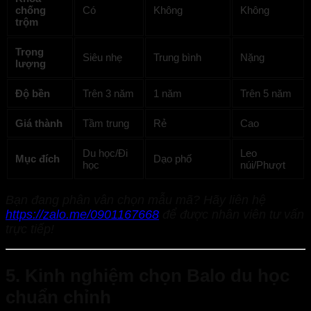
chống
Có
Không
Không
trộm
Trọng
Siêu nhẹ
Trung bình
Nặng
lượng
Độ bền
Trên 3 năm
1 năm
Trên 5 năm
Giá thành
Tầm trung
Rẻ
Cao
Du học/Đi
Leo
Mục đích
Dạo phố
học
núi/Phượt
Bạn đang phân vân chọn mẫu mã? Hãy liên hệ
https://zalo.me/0901167668
để được nhân viên tư vấn
trực tiếp!
5. Kinh nghiệm chọn Balo du học
chuẩn chỉnh