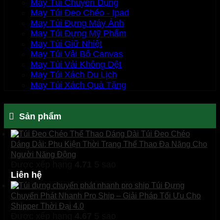
May Túi Chuyên Dụng
May Túi Đeo Chéo - Ipad
May Túi Đựng Máy Ảnh
May Túi Đựng Mỹ Phẩm
May Túi Giữ Nhiệt
May Túi Vải Bố Canvas
May Túi Vải Không Dệt
May Túi Xách Du Lịch
May Túi Xách Quà Tặng
Sản phẩm
Túi Đeo Chéo
Dáng Dài: Phụ Kiện Thời Trang Thể Thao Đa Năng Cho
Người Năng Động
Được xếp hạng
4.71
5 sao
Liên hệ
Túi Đựng
Chuyển Phát Nhanh Pro Ship – Giải Pháp Tối Ưu Cho
Shipper Thời Đại 4.0
Được xếp hạng
4.67
5 sao