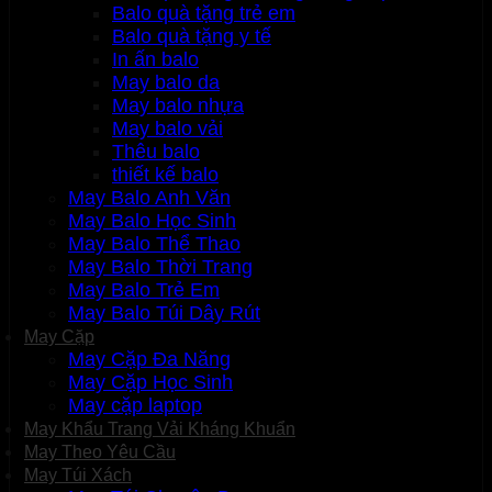
Balo quà tặng trẻ em
Balo quà tặng y tế
In ấn balo
May balo da
May balo nhựa
May balo vải
Thêu balo
thiết kế balo
May Balo Anh Văn
May Balo Học Sinh
May Balo Thể Thao
May Balo Thời Trang
May Balo Trẻ Em
May Balo Túi Dây Rút
May Cặp
May Cặp Đa Năng
May Cặp Học Sinh
May cặp laptop
May Khẩu Trang Vải Kháng Khuẩn
May Theo Yêu Cầu
May Túi Xách