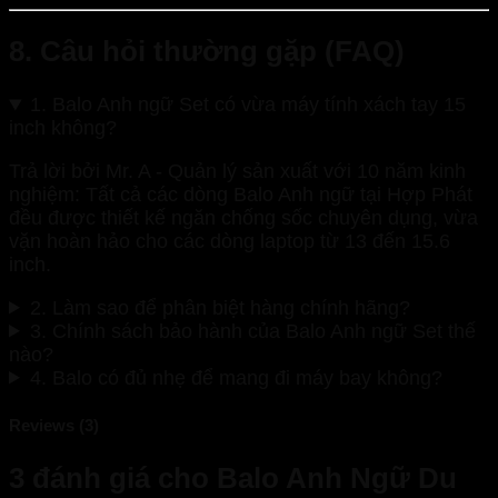
8. Câu hỏi thường gặp (FAQ)
1. Balo Anh ngữ Set có vừa máy tính xách tay 15
inch không?
Trả lời bởi Mr. A - Quản lý sản xuất với 10 năm kinh
nghiệm: Tất cả các dòng Balo Anh ngữ tại Hợp Phát
đều được thiết kế ngăn chống sốc chuyên dụng, vừa
vặn hoàn hảo cho các dòng laptop từ 13 đến 15.6
inch.
2. Làm sao để phân biệt hàng chính hãng?
3. Chính sách bảo hành của Balo Anh ngữ Set thế
nào?
4. Balo có đủ nhẹ để mang đi máy bay không?
Reviews (3)
3 đánh giá cho
Balo Anh Ngữ Du