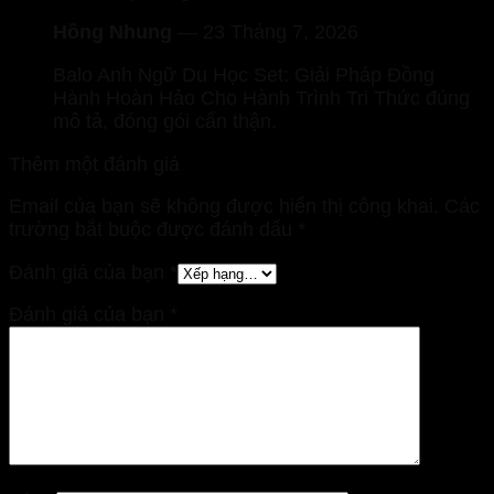
Hồng Nhung
—
23 Tháng 7, 2026
Balo Anh Ngữ Du Học Set: Giải Pháp Đồng
Hành Hoàn Hảo Cho Hành Trình Tri Thức đúng
mô tả, đóng gói cẩn thận.
Thêm một đánh giá
Email của bạn sẽ không được hiển thị công khai.
Các
trường bắt buộc được đánh dấu
*
Đánh giá của bạn
*
Đánh giá của bạn
*