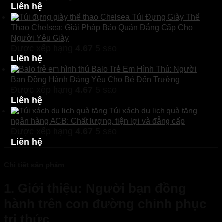
Liên hệ
Túi Đựng Giày Thể
Thao Chelsea: Giải Pháp Bảo Quản Đẳng Cấp Cho
Người Yêu Giày
Được xếp hạng
4.67
5 sao
Liên hệ
Balo Trẻ Em Hình Thú: Người
Bạn Đồng Hành Đáng Yêu Cho Bé Đến Trường
Được xếp hạng
4.67
5 sao
Liên hệ
Túi xách du lịch quà tặng
ngân hàng ACB: Chất lượng, tiện lợi và đẳng cấp
Được xếp hạng
4.67
5 sao
Liên hệ
Chi tiết sản phẩm
1. Giới thiệu: Người bạn đồng
hành trên con đường chinh phục
tri thức