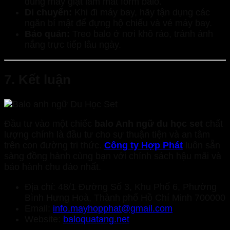
dùng máy giặt làm mất form balo.
Di chuyển:
Khi đi máy bay, hãy tận dụng các
ngăn bí mật để đựng hộ chiếu và vé máy bay.
Bảo quản:
Treo balo ở nơi khô ráo, tránh ánh
nắng trực tiếp lâu ngày.
7. Kết luận
Đầu tư vào một chiếc
balo Anh ngữ du học set
chất
lượng chính là đầu tư cho sự thuận tiện và an tâm
trên con đường tri thức.
Công ty Hợp Phát
luôn sẵn
sàng đồng hành cùng bạn với chính sách hậu mãi và
bảo hành chu đáo nhất.
Địa chỉ: 48/1 Đường Số 3, Khu Phố 6, Phường
Bình Hưng Hoà, Thành phố Hồ Chí Minh 700000
Email:
info.mayhopphat@gmail.com
Website:
baloquatang.net