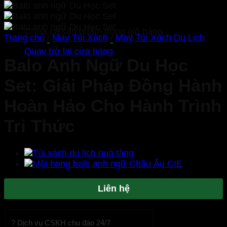
Chưa có sản phẩm trong giỏ hàng.
Trang chủ
/
May Túi Xách
/
May Túi Xách Du Lịch
Quay trở lại cửa hàng
Balo Anh Ngữ Du Học
Set: Giải Pháp Đồng Hành
Hoàn Hảo Cho Hành Trình
Tri Thức
Liên hệ
? Dịch vụ CSKH chu đáo 24/7