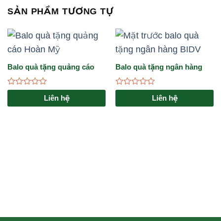
SẢN PHẨM TƯƠNG TỰ
Balo quà tặng quảng cáo
Balo quà tặng ngân hàng
Hoàn Mỹ
BIDV
Được
Được
Liên hệ
Liên hệ
xếp
xếp
hạng
hạng
0
0
5
5
sao
sao