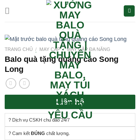
Bỏ
qua
nội
dung
TRANG CHỦ
/
MAY CẶP
/
MAY CẶP ĐA NĂNG
Balo quà tặng quảng cáo Song
Long
Liên hệ
? Dịch vụ CSKH chu đáo 24/7
? Cam kết
ĐÚNG
chất lượng.