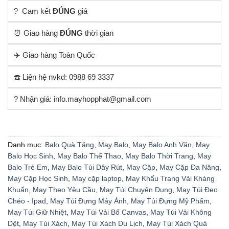
? Cam kết
ĐÚNG
giá
⏰ Giao hàng
ĐÚNG
thời gian
✈️ Giao hàng Toàn Quốc
☎️ Liện hệ nvkd: 0988 69 3337
? Nhận giá: info.mayhopphat@gmail.com
Danh mục:
Balo Quà Tặng
,
May Balo
,
May Balo Anh Văn
,
May
Balo Học Sinh
,
May Balo Thể Thao
,
May Balo Thời Trang
,
May
Balo Trẻ Em
,
May Balo Túi Dây Rút
,
May Cặp
,
May Cặp Đa Năng
,
May Cặp Học Sinh
,
May cặp laptop
,
May Khẩu Trang Vải Kháng
Khuẩn
,
May Theo Yêu Cầu
,
May Túi Chuyên Dụng
,
May Túi Đeo
Chéo - Ipad
,
May Túi Đựng Máy Ảnh
,
May Túi Đựng Mỹ Phẩm
,
May Túi Giữ Nhiệt
,
May Túi Vải Bố Canvas
,
May Túi Vải Không
Dệt
,
May Túi Xách
,
May Túi Xách Du Lịch
,
May Túi Xách Quà