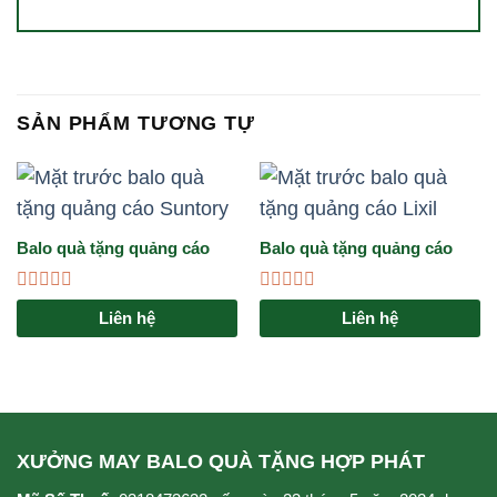
SẢN PHẨM TƯƠNG TỰ
Balo quà tặng quảng cáo
Balo quà tặng quảng cáo
Suntory
LIXIL
Được
Được
Liên hệ
Liên hệ
xếp
xếp
hạng
hạng
0
0
5
5
sao
sao
XƯỞNG MAY BALO QUÀ TẶNG HỢP PHÁT