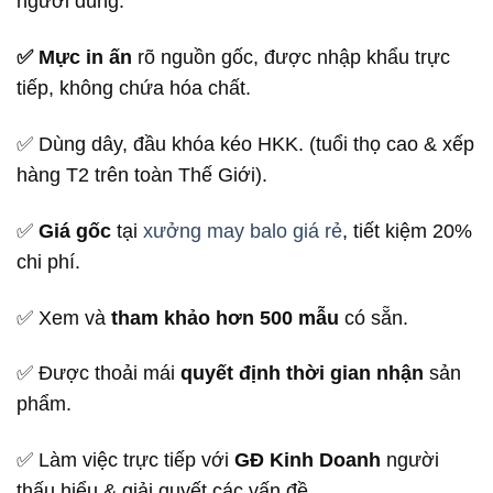
người dùng.
✅ Mực in ấn
rõ nguồn gốc, được nhập khẩu trực
tiếp, không chứa hóa chất.
✅ Dùng dây, đầu khóa kéo HKK. (tuổi thọ cao & xếp
hàng T2 trên toàn Thế Giới).
✅
Giá gốc
tại
xưởng may balo giá rẻ
, tiết kiệm 20%
chi phí.
✅ Xem và
tham khảo hơn 500 mẫu
có sẵn.
✅ Được thoải mái
quyết định thời gian nhận
sản
phẩm.
✅ Làm việc trực tiếp với
GĐ Kinh Doanh
người
thấu hiểu & giải quyết các vấn đề.