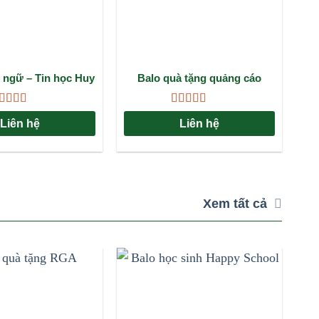
 ngữ – Tin học Huy
Balo quà tặng quảng cáo
Ba
ải pháp đồng hành
PUMA: Giải pháp marketing
Ph
ng học viên
đẳng cấp cho doanh nghiệp
ược xếp
Được xếp
Liên hệ
Liên hệ
ạng
4.67
5
hạng
4.67
5
ao
sao
Xem tất cả