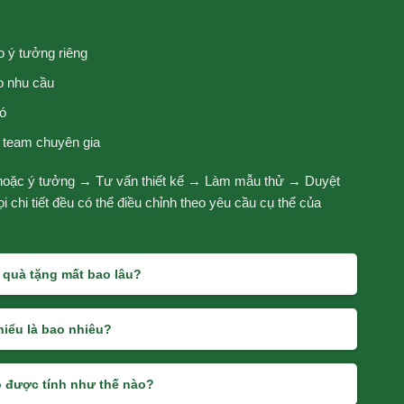
o ý tưởng riêng
o nhu cầu
ó
ừ team chuyên gia
 hoặc ý tưởng → Tư vấn thiết kế → Làm mẫu thử → Duyệt
 chi tiết đều có thể điều chỉnh theo yêu cầu cụ thể của
o quà tặng mất bao lâu?
hiểu là bao nhiêu?
lo được tính như thế nào?