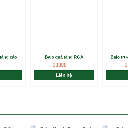
uảng cáo
Balo quà tặng RGA
Balo tr
marketing
nh nghiệp
Được xếp
Đ
Liên hệ
5
hạng
4.33
h
5 sao
s