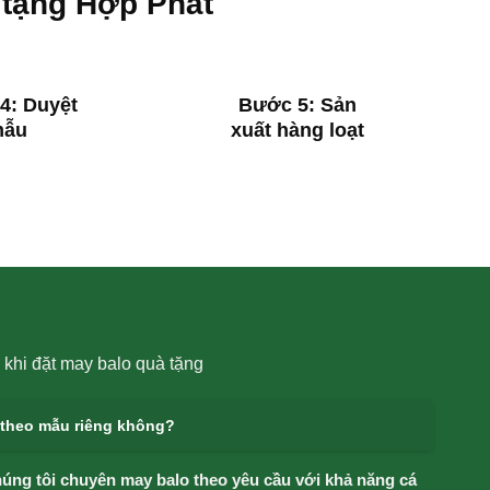
 tặng Hợp Phát
4: Duyệt
Bước 5: Sản
mẫu
xuất hàng loạt
khi đặt may balo quà tặng
 theo mẫu riêng không?
úng tôi chuyên may balo theo yêu cầu với khả năng cá