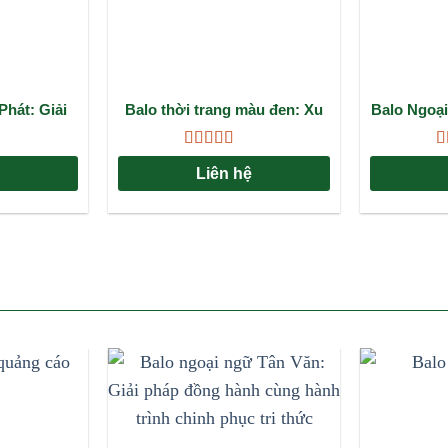
Phát: Giải
Balo thời trang màu đen: Xu
Balo Ngoại
 Bỉ, Phong
hướng phụ kiện không bao
Hoàng: Gi
Nhu Cầu
giờ lỗi mốt
cù
Được xếp
Đ
Liên hệ
5
hạng
4.67
5
h
sao
s