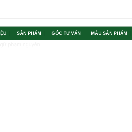
IỆU
SẢN PHẨM
GÓC TƯ VẤN
MẪU SẢN PHẨM