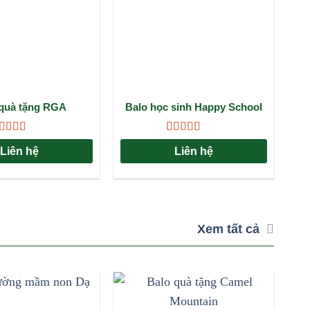
 quà tặng RGA
Balo học sinh Happy School
ược xếp
Được xếp
Liên hệ
Liên hệ
ạng
4.33
hạng
5.00
5
 sao
sao
Xem tất cả