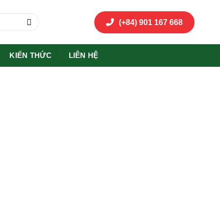
(+84) 901 167 668
KIẾN THỨC
LIÊN HỆ