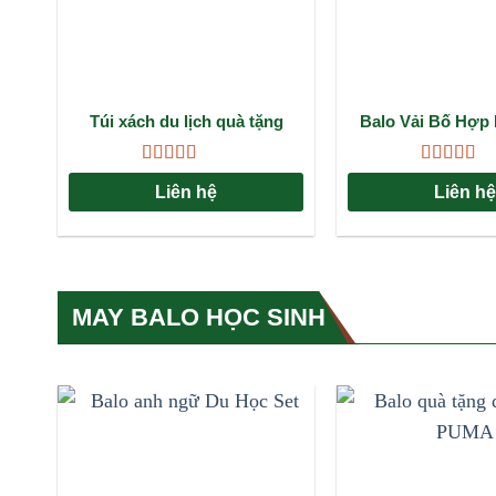
Túi xách du lịch quà tặng
Balo Vải Bố Hợp 
ngân hàng ACB: Chất lượng,
Pháp Đựng Đồ Bền
tiện lợi và đẳng cấp
Cách Cho Mọi 
Được xếp
Được xếp
Liên hệ
Liên hệ
hạng
4.67
5
hạng
4.67
sao
sao
MAY BALO HỌC SINH