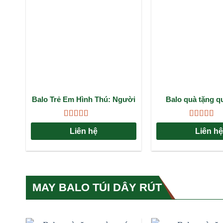
Balo Trẻ Em Hình Thú: Người
Balo quà tặng q
Bạn Đồng Hành Đáng Yêu
PUMA: Giải pháp 
Cho Bé Đến Trường
đẳng cấp cho doa
Được xếp
Được xếp
Liên hệ
Liên hệ
hạng
4.67
5
hạng
4.67
sao
sao
MAY BALO TÚI DÂY RÚT