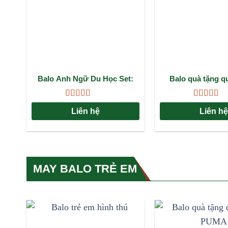
Balo Anh Ngữ Du Học Set:
Balo quà tặng q
Giải Pháp Đồng Hành Hoàn
PUMA: Giải pháp 
Hảo Cho Hành Trình Tri Thức
đẳng cấp cho doa
Được xếp
Được xếp
Liên hệ
Liên hệ
hạng
4.67
5
hạng
4.67
sao
sao
MAY BALO TRẺ EM