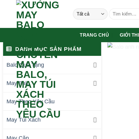
Bỏ
Tìm
qua
kiếm:
nội
dung
TRANG CHỦ
GIỚI TH
DANH MỤC SẢN PHẨM
Balo Quà Tặng
May Balo
May Theo Yêu Cầu
May Túi Xách
May Cặp