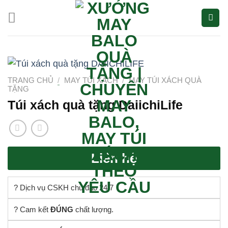
Bỏ
qua
nội
dung
TRANG CHỦ
/
MAY TÚI XÁCH
/
MAY TÚI XÁCH QUÀ
TẶNG
Túi xách quà tặng DaiichiLife
Liên hệ
? Dịch vụ CSKH chu đáo 24/7
? Cam kết
ĐÚNG
chất lượng.