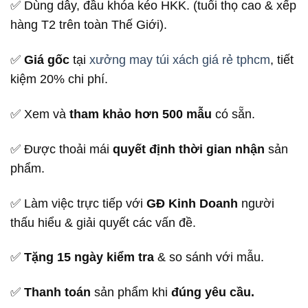
✅ Dùng dây, đầu khóa kéo HKK. (tuổi thọ cao & xếp
hàng T2 trên toàn Thế Giới).
✅
Giá gốc
tại
xưởng may túi xách giá rẻ tphcm
, tiết
kiệm 20% chi phí.
✅ Xem và
tham khảo hơn 500 mẫu
có sẵn.
✅ Được thoải mái
quyết định thời gian nhận
sản
phẩm.
✅ Làm việc trực tiếp với
GĐ Kinh Doanh
người
thấu hiểu & giải quyết các vấn đề.
✅
Tặng 15 ngày kiểm tra
& so sánh với mẫu.
✅
Thanh toán
sản phẩm khi
đúng yêu cầu.