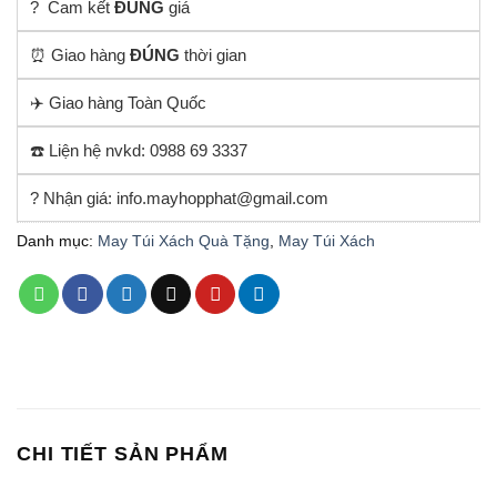
? Cam kết
ĐÚNG
giá
⏰ Giao hàng
ĐÚNG
thời gian
✈️ Giao hàng Toàn Quốc
☎️ Liện hệ nvkd: 0988 69 3337
? Nhận giá: info.mayhopphat@gmail.com
Danh mục:
May Túi Xách Quà Tặng
,
May Túi Xách
CHI TIẾT SẢN PHẨM