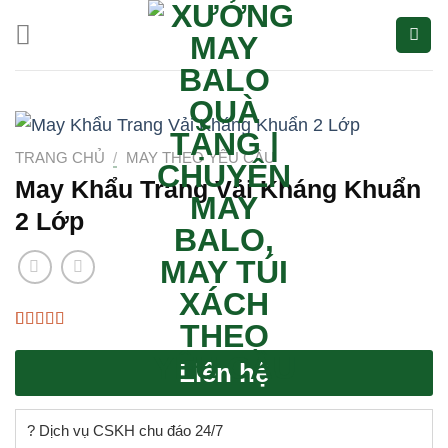
Bỏ
qua
nội
dung
TRANG CHỦ
/
MAY THEO YÊU CẦU
May Khẩu Trang Vải Kháng Khuẩn
2 Lớp
4.67
3
trên 5
dựa trên
Liên hệ
đánh giá
? Dịch vụ CSKH chu đáo 24/7