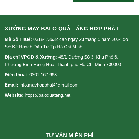
hạng
5
0
sao
5
sao
XƯỞNG MAY BALO QUÀ TẶNG HỢP PHÁT
Mã Số Thuế:
0318473632 cấp ngày 23 tháng 5 năm 2024 do
Sở Kế Hoạch Đầu Tư Tp Hồ Chí Minh.
Địa chỉ VPGD & Xưởng:
48/1 Đường Số 3, Khu Phố 6,
Phường Bình Hưng Hoà, Thành phố Hồ Chí Minh 700000
Điện thoại:
0901.167.668
Email:
info.mayhopphat@gmail.com
Website:
https://baloquatang.net
TƯ VẤN MIỄN PHÍ