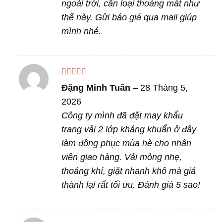
ngoài trời, cần loại thoáng mát như
thế này. Gửi báo giá qua mail giúp
mình nhé.
Được xếp
Đặng Minh Tuấn
–
28 Tháng 5,
hạng
4
5
sao
2026
Công ty mình đã đặt may khẩu
trang vải 2 lớp kháng khuẩn ở đây
làm đồng phục mùa hè cho nhân
viên giao hàng. Vải mỏng nhẹ,
thoáng khí, giặt nhanh khô mà giá
thành lại rất tối ưu. Đánh giá 5 sao!