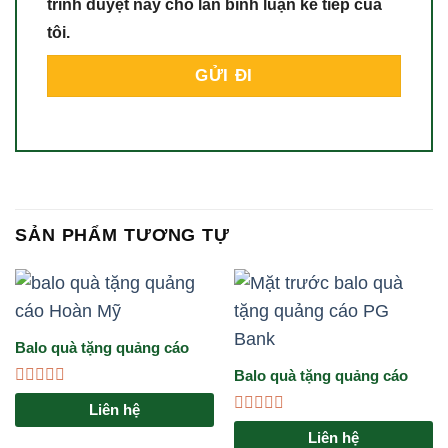
trình duyệt này cho lần bình luận kế tiếp của
tôi.
SẢN PHẨM TƯƠNG TỰ
Balo quà tặng quảng cáo
Hoàn Mỹ
Balo quà tặng quảng cáo
PG Bank
Được
Liên hệ
xếp
Được
hạng
Liên hệ
xếp
0