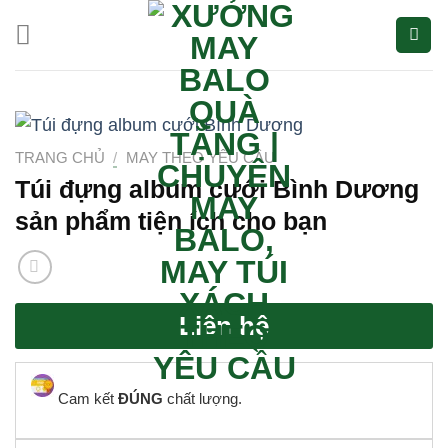
Bỏ
qua
nội
dung
TRANG CHỦ
/
MAY THEO YÊU CẦU
Túi đựng album cưới Bình Dương
sản phẩm tiện ích cho bạn
Liên hệ
Cam kết
ĐÚNG
chất lượng.