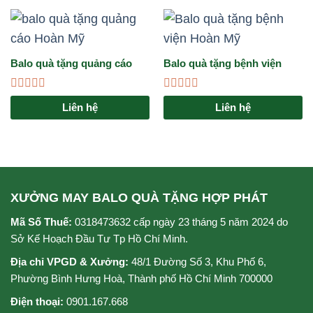
Balo quà tặng quảng cáo
Balo quà tặng bệnh viện
Hoàn Mỹ
Hoàn Mỹ
Được
Được
Liên hệ
Liên hệ
xếp
xếp
hạng
hạng
0
0
5
5
sao
sao
XƯỞNG MAY BALO QUÀ TẶNG HỢP PHÁT
Mã Số Thuế:
0318473632 cấp ngày 23 tháng 5 năm 2024 do
Sở Kế Hoạch Đầu Tư Tp Hồ Chí Minh.
Địa chỉ VPGD & Xưởng:
48/1 Đường Số 3, Khu Phố 6,
Phường Bình Hưng Hoà, Thành phố Hồ Chí Minh 700000
Điện thoại:
0901.167.668