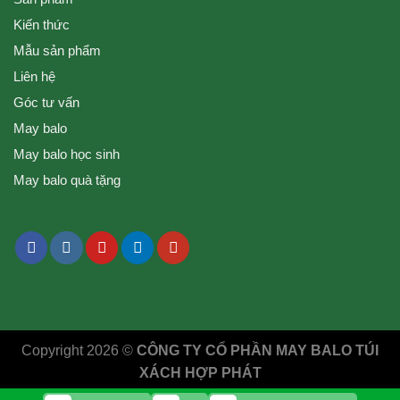
Kiến thức
Mẫu sản phẩm
Liên hệ
Góc tư vấn
May balo
May balo học sinh
May balo quà tặng
Copyright 2026 ©
CÔNG TY CỔ PHẦN MAY BALO TÚI
XÁCH HỢP PHÁT