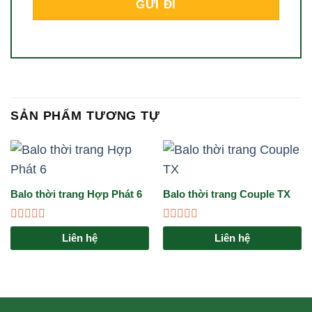
SẢN PHẨM TƯƠNG TỰ
Balo thời trang Hợp Phát 6
Balo thời trang Couple TX
Được
Được
Liên hệ
Liên hệ
xếp
xếp
hạng
hạng
0
0
5
5
sao
sao