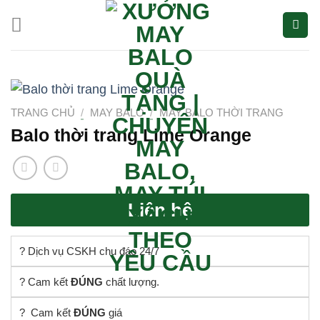
Bỏ
qua
nội
dung
TRANG CHỦ
/
MAY BALO
/
MAY BALO THỜI TRANG
Balo thời trang Lime Orange
Liên hệ
? Dịch vụ CSKH chu đáo 24/7
? Cam kết
ĐÚNG
chất lượng.
? Cam kết
ĐÚNG
giá