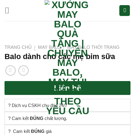
Bỏ
qua
nội
dung
TRANG CHỦ
/
MAY BALO
/
MAY BALO THỜI TRANG
Balo dành cho các mẹ bỉm sữa
Liên hệ
? Dịch vụ CSKH chu đáo 24/7
? Cam kết
ĐÚNG
chất lượng.
? Cam kết
ĐÚNG
giá