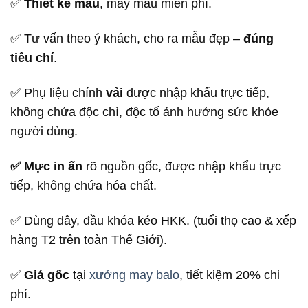
✅
Thiết kế mẫu
, may mẫu miễn phí.
✅ Tư vấn theo ý khách, cho ra mẫu đẹp –
đúng
tiêu chí
.
✅ Phụ liệu chính
vải
được nhập khẩu trực tiếp,
không chứa độc chì, độc tố ảnh hưởng sức khỏe
người dùng.
✅ Mực in ấn
rõ nguồn gốc, được nhập khẩu trực
tiếp, không chứa hóa chất.
✅ Dùng dây, đầu khóa kéo HKK. (tuổi thọ cao & xếp
hàng T2 trên toàn Thế Giới).
✅
Giá gốc
tại
xưởng may balo
, tiết kiệm 20% chi
phí.