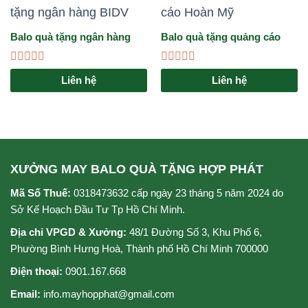
Balo quà tặng ngân hàng
Balo quà tặng quảng cáo
BIDV
Hoàn Mỹ
Được
Được
Liên hệ
Liên hệ
xếp
xếp
hạng
hạng
0
0
5
5
sao
sao
XƯỞNG MAY BALO QUÀ TẶNG HỢP PHÁT
Mã Số Thuế:
0318473632 cấp ngày 23 tháng 5 năm 2024 do
Sở Kế Hoạch Đầu Tư Tp Hồ Chí Minh.
Địa chỉ VPGD & Xưởng:
48/1 Đường Số 3, Khu Phố 6,
Phường Bình Hưng Hoà, Thành phố Hồ Chí Minh 700000
Điện thoại:
0901.167.668
Email:
info.mayhopphat@gmail.com