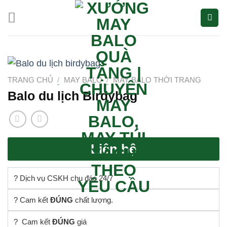
Bỏ
qua
nội
dung
TRANG CHỦ
/
MAY BALO
/
MAY BALO THỜI TRANG
Balo du lịch Birdybag
Liên hệ
? Dịch vụ CSKH chu đáo 24/7
? Cam kết
ĐÚNG
chất lượng.
? Cam kết
ĐÚNG
giá