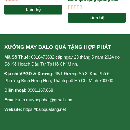
PG Bank
Được
Liên hệ
xếp
Được
hạng
Liên hệ
xếp
0
hạng
5
0
sao
5
sao
XƯỞNG MAY BALO QUÀ TẶNG HỢP PHÁT
Mã Số Thuế:
0318473632 cấp ngày 23 tháng 5 năm 2024 do
Sở Kế Hoạch Đầu Tư Tp Hồ Chí Minh.
Địa chỉ VPGD & Xưởng:
48/1 Đường Số 3, Khu Phố 6,
Phường Bình Hưng Hoà, Thành phố Hồ Chí Minh 700000
Điện thoại:
0901.167.668
Email:
info.mayhopphat@gmail.com
Website:
https://baloquatang.net