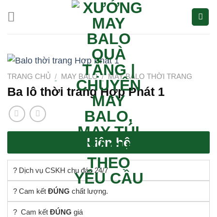
Bỏ
qua
nội
dung
TRANG CHỦ
/
MAY BALO
/
MAY BALO THỜI TRANG
Ba lô thời trang Hợp Phát 1
Liên hệ
? Dịch vụ CSKH chu đáo 24/7
? Cam kết
ĐÚNG
chất lượng.
? Cam kết
ĐÚNG
giá