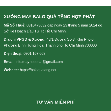
0
sao
5
sao
XƯỞNG MAY BALO QUÀ TẶNG HỢP PHÁT
Mã Số Thuế:
0318473632 cấp ngày 23 tháng 5 năm 2024 do
Sở Kế Hoạch Đầu Tư Tp Hồ Chí Minh.
Địa chỉ VPGD & Xưởng:
48/1 Đường Số 3, Khu Phố 6,
Phường Bình Hưng Hoà, Thành phố Hồ Chí Minh 700000
Điện thoại:
0901.167.668
Email:
info.mayhopphat@gmail.com
Website:
https://baloquatang.net
TƯ VẤN MIỄN PHÍ