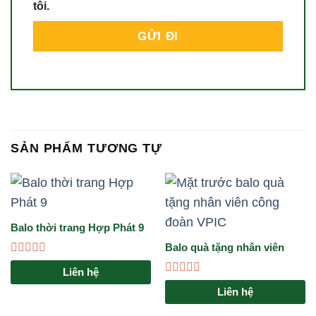
tôi.
SẢN PHẨM TƯƠNG TỰ
Balo thời trang Hợp Phát 9
Balo quà tặng nhân viên
Công Đoàn VPIC
Được
Liên hệ
xếp
Được
hạng
Liên hệ
xếp
0
hạng
5