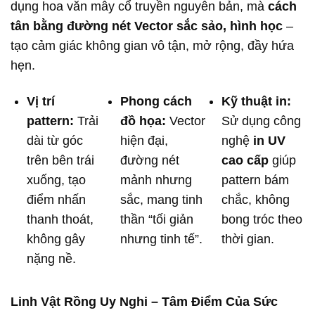
dụng hoa văn mây cổ truyền nguyên bản, mà
cách
tân bằng đường nét Vector sắc sảo, hình học
–
tạo cảm giác không gian vô tận, mở rộng, đầy hứa
hẹn.
Vị trí
Phong cách
Kỹ thuật in:
pattern:
Trải
đồ họa:
Vector
Sử dụng công
dài từ góc
hiện đại,
nghệ
in UV
trên bên trái
đường nét
cao cấp
giúp
xuống, tạo
mảnh nhưng
pattern bám
điểm nhấn
sắc, mang tinh
chắc, không
thanh thoát,
thần “tối giản
bong tróc theo
không gây
nhưng tinh tế”.
thời gian.
nặng nề.
Linh Vật Rồng Uy Nghi – Tâm Điểm Của Sức