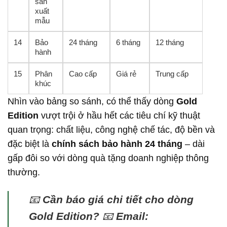
sản
xuất
mẫu
14
Bảo
24 tháng
6 tháng
12 tháng
hành
15
Phân
Cao cấp
Giá rẻ
Trung cấp
khúc
Nhìn vào bảng so sánh, có thể thấy dòng
Gold
Edition
vượt trội ở hầu hết các tiêu chí kỹ thuật
quan trọng: chất liệu, công nghệ chế tác, độ bền và
đặc biệt là
chính sách bảo hành 24 tháng
– dài
gấp đôi so với dòng quà tặng doanh nghiệp thông
thường.
📧
Cần báo giá chi tiết cho dòng
Gold Edition?
📧
Email: