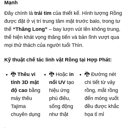
Mạnh
Đây chính là
trái tim
của thiết kế. Hình tượng Rồng
được đặt ở vị trí trung tâm mặt trước balo, trong tư
thế
“Thăng Long”
– bay lượn vút lên không trung,
thể hiện khát vọng thăng tiến và bản lĩnh vượt qua
mọi thử thách của người tuổi Thìn.
Kỹ thuật chế tác linh vật Rồng tại Hợp Phát:
🐉
Thêu vi
🐉 Hoặc
in
🐉 Đường nét
tính 3D mật
nổi UV
tạo
chi tiết từ vảy
độ cao
bằng
hiệu ứng
rồng, mắt rồng
máy thêu
phù điêu,
đến móng vuốt
Tajima
sống động
đều được khắc
chuyên dụng
như thật
họa tỉ mỉ