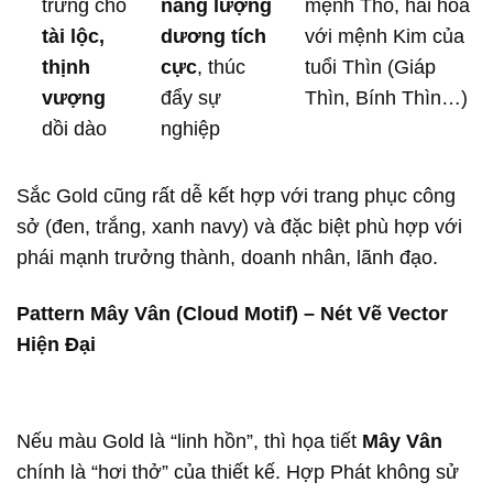
trưng cho
năng lượng
mệnh Thổ, hài hòa
tài lộc,
dương tích
với mệnh Kim của
thịnh
cực
, thúc
tuổi Thìn (Giáp
vượng
đẩy sự
Thìn, Bính Thìn…)
dồi dào
nghiệp
Sắc Gold cũng rất dễ kết hợp với trang phục công
sở (đen, trắng, xanh navy) và đặc biệt phù hợp với
phái mạnh trưởng thành, doanh nhân, lãnh đạo.
Pattern Mây Vân (Cloud Motif) – Nét Vẽ Vector
Hiện Đại
Nếu màu Gold là “linh hồn”, thì họa tiết
Mây Vân
chính là “hơi thở” của thiết kế. Hợp Phát không sử