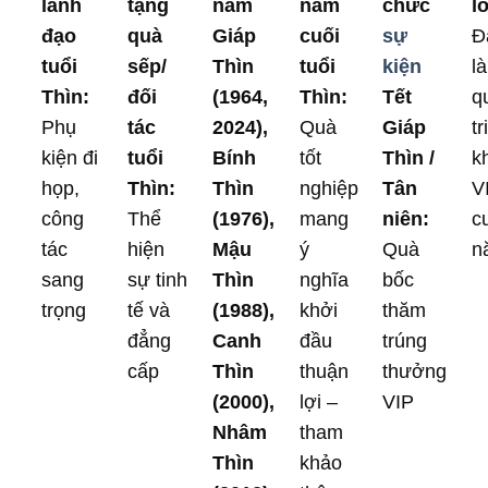
lãnh
tặng
năm
năm
chức
l
đạo
quà
Giáp
cuối
sự
Đ
tuổi
sếp/
Thìn
tuổi
kiện
l
Thìn:
đối
(1964,
Thìn:
Tết
q
Phụ
tác
2024),
Quà
Giáp
tr
kiện đi
tuổi
Bính
tốt
Thìn /
k
họp,
Thìn:
Thìn
nghiệp
Tân
V
công
Thể
(1976),
mang
niên:
c
tác
hiện
Mậu
ý
Quà
n
sang
sự tinh
Thìn
nghĩa
bốc
trọng
tế và
(1988),
khởi
thăm
đẳng
Canh
đầu
trúng
cấp
Thìn
thuận
thưởng
(2000),
lợi –
VIP
Nhâm
tham
Thìn
khảo