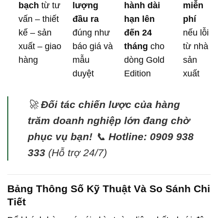
bạch
từ tư
lượng
hành dài
miễn
vấn – thiết
đầu ra
hạn lên
phí
kế – sản
đúng như
đến 24
nếu lỗi
xuất – giao
báo giá và
tháng
cho
từ nhà
hàng
mẫu
dòng Gold
sản
duyệt
Edition
xuất
🚀
Đối tác chiến lược của hàng
trăm doanh nghiệp lớn đang chờ
phục vụ bạn!
📞
Hotline: 0909 938
333
(Hỗ trợ 24/7)
Bảng Thông Số Kỹ Thuật Và So Sánh Chi
Tiết