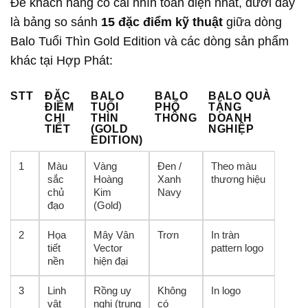
Để khách hàng có cái nhìn toàn diện nhất, dưới đây
là bảng so sánh
15 đặc điểm kỹ thuật
giữa dòng
Balo Tuổi Thìn Gold Edition và các dòng sản phẩm
khác tại Hợp Phát:
STT
ĐẶC
BALO
BALO
BALO QUÀ
ĐIỂM
TUỔI
PHỔ
TẶNG
CHI
THÌN
THÔNG
DOANH
TIẾT
(GOLD
NGHIỆP
EDITION)
1
Màu
Vàng
Đen /
Theo màu
sắc
Hoàng
Xanh
thương hiệu
chủ
Kim
Navy
đạo
(Gold)
2
Họa
Mây Vân
Trơn
In tràn
tiết
Vector
pattern logo
nền
hiện đại
3
Linh
Rồng uy
Không
In logo
vật
nghi (trung
có