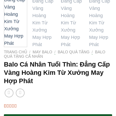
TRANG CHỦ
/
MAY BALO
/
BALO QUÀ TẶNG
/
BALO
QUÀ TẶNG CÁ NHÂN
Balo Cá Nhân Tuổi Thìn: Đẳng Cấp
Vàng Hoàng Kim Từ Xưởng May
Hợp Phát
4.67
3
trên 5