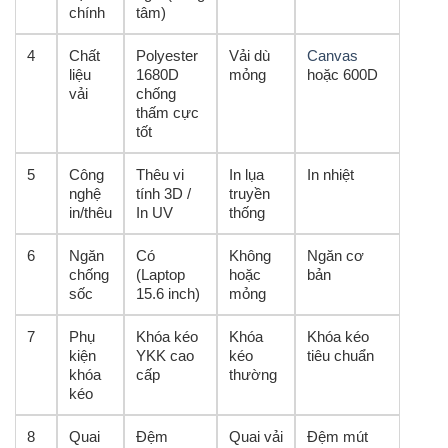
chính
tâm)
4
Chất
Polyester
Vải dù
Canvas
liệu
1680D
mỏng
hoặc 600D
vải
chống
thấm cực
tốt
5
Công
Thêu vi
In lụa
In nhiệt
nghệ
tính 3D /
truyền
in/thêu
In UV
thống
6
Ngăn
Có
Không
Ngăn cơ
chống
(Laptop
hoặc
bản
sốc
15.6 inch)
mỏng
7
Phụ
Khóa kéo
Khóa
Khóa kéo
kiện
YKK cao
kéo
tiêu chuẩn
khóa
cấp
thường
kéo
8
Quai
Đệm
Quai vải
Đệm mút