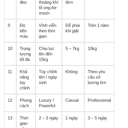
đeo
thoáng khí
đơn
tổ ong Air-
mesh
9
Độ
Vĩnh viễn
Dễ phai
Trên 1 năm
bền
theo thời
khi giặt
màu
gian
10
Trọng
Chịu lực
5 – 7kg
10kg
lượng
lên đến
tối đa
15kg
11
Khả
Tùy chỉnh
Không
Theo yêu
năng
tên / ngày
cầu số
tùy
sinh
lượng lớn
chỉnh
12
Phong
Luxury /
Casual
Professional
cách
Powerful
13
Thời
2 – 3 ngày
1 ngày
3 – 5 ngày
gian