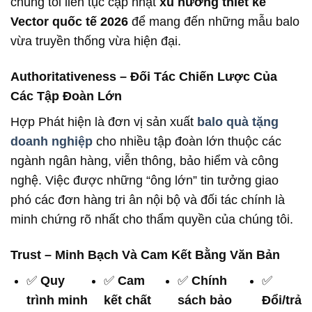
chúng tôi liên tục cập nhật
xu hướng thiết kế
Vector quốc tế 2026
để mang đến những mẫu balo
vừa truyền thống vừa hiện đại.
Authoritativeness – Đối Tác Chiến Lược Của
Các Tập Đoàn Lớn
Hợp Phát hiện là đơn vị sản xuất
balo quà tặng
doanh nghiệp
cho nhiều tập đoàn lớn thuộc các
ngành ngân hàng, viễn thông, bảo hiểm và công
nghệ. Việc được những “ông lớn” tin tưởng giao
phó các đơn hàng tri ân nội bộ và đối tác chính là
minh chứng rõ nhất cho thẩm quyền của chúng tôi.
Trust – Minh Bạch Và Cam Kết Bằng Văn Bản
✅
Quy
✅
Cam
✅
Chính
✅
trình minh
kết chất
sách bảo
Đổi/trả