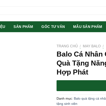
IỆU
SẢN PHẨM
GÓC TƯ VẤN
MẪU SẢN PHẨM
TRANG CHỦ
/
MAY BALO
/
Balo Cá Nhân 
Quà Tặng Năn
Hợp Phát
Danh mục:
Balo quà tặng cá nh
tặng sinh viên