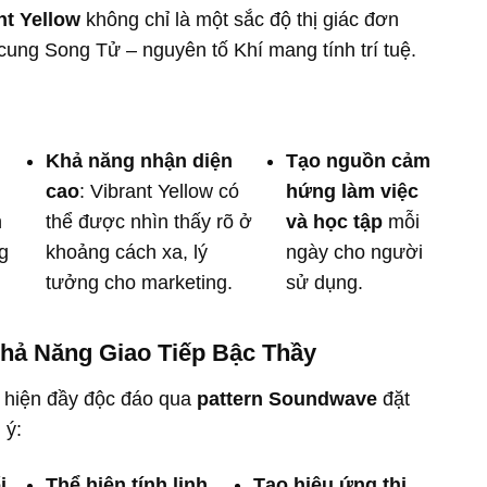
t Yellow
không chỉ là một sắc độ thị giác đơn
cung Song Tử – nguyên tố Khí mang tính trí tuệ.
Khả năng nhận diện
Tạo nguồn cảm
cao
: Vibrant Yellow có
hứng làm việc
n
thể được nhìn thấy rõ ở
và học tập
mỗi
g
khoảng cách xa, lý
ngày cho người
tưởng cho marketing.
sử dụng.
hả Năng Giao Tiếp Bậc Thầy
ể hiện đầy độc đáo qua
pattern Soundwave
đặt
 ý:
i
Thể hiện tính linh
Tạo hiệu ứng thị