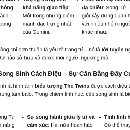
không
khả năng giao tiếp
:
đa chiều
: Song Tử
cách
Một trong những điểm
giỏi xây dựng quan 
trong
mạnh đặc trưng nhất
với nhiều nhóm ngư
của Gemini.
khác nhau.
ng chỉ đơn thuần là yếu tố trang trí – nó là
lời tuyên n
 tự hào sở hữu và được mọi người ngưỡng mộ.
Song Sinh Cách Điệu – Sự Cân Bằng Đầy C
hính là hình ảnh
biểu tượng The Twins
được cách điệu th
í trung tâm balo. Trong chiêm tinh học, cặp song sinh là
ong Tử
Sự song hành giữa lý trí và
Tính linh 
ả năng
cảm xúc
: Hai nửa hoàn hảo
Có thể thay