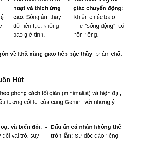
hoạt và thích ứng
giác chuyển động
:
hệ
cao
: Sóng âm thay
Khiến chiếc balo
ời
đổi liên tục, không
như “sống động”, có
bao giờ tĩnh.
hồn riêng.
gôn về khả năng giao tiếp bậc thầy
, phẩm chất
uốn Hút
eo phong cách tối giản (minimalist) và hiện đại,
 biểu tượng cốt lõi của cung Gemini với những ý
hoạt và biến đổi
:
Dấu ấn cá nhân không thể
 đổi vai trò, suy
trộn lẫn
: Sự độc đáo riêng