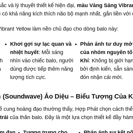
c và lý thuyết thiết kế hiện đại,
màu Vàng Sáng Vibran
có khả năng kích thích não bộ mạnh nhất, gắn liền với 
ibrant Yellow làm nền chủ đạo cho dòng balo này:
ệ
Khơi gợi sự lạc quan và
Phản ánh tư duy mở
nhiệt huyết
: Mỗi sáng
của nhóm nguyên tố
h
nhìn vào chiếc balo, người
Khí
: Không bị giới hạ
à
dùng được tiếp thêm năng
bởi định kiến, sẵn sàn
lượng tích cực.
đón nhận cái mới.
 (Soundwave) Ảo Diệu – Biểu Tượng Của K
kế cung hoàng đạo thường thấy, Hợp Phát chọn cách th
trái
của thân balo. Đây là một lựa chọn thiết kế đầy hàm
âm đan
Tượng trưng cho
Phản ánh sự kết nố