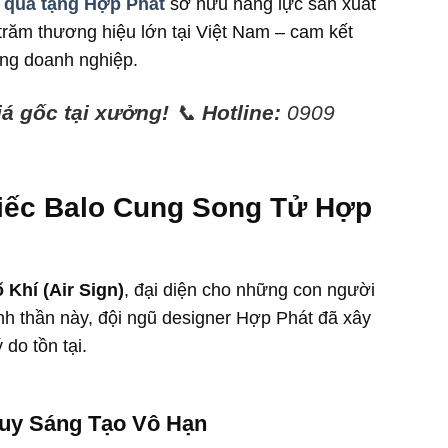
 quà tặng Hợp Phát
sở hữu năng lực sản xuất
 trăm thương hiệu lớn tại Việt Nam – cam kết
ặng doanh nghiệp.
á gốc tại xưởng!
📞
Hotline:
0909
hiếc Balo Cung Song Tử Hợp
 Khí (Air Sign)
, đại diện cho những con người
tinh thần này, đội ngũ designer Hợp Phát đã xây
 do tồn tại.
Duy Sáng Tạo Vô Hạn