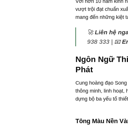
Với hơn 10 năm kinh n
vượt trội đạt chuẩn xu
mang đến những kiệt t
🚀
Liên hệ ng
938 333 | 📧
E
Ngôn Ngữ Thi
Phát
Cung hoàng đạo Song T
thông minh, linh hoạt,
dựng bộ ba yếu tố thiết
Tông Màu Nền Vàn