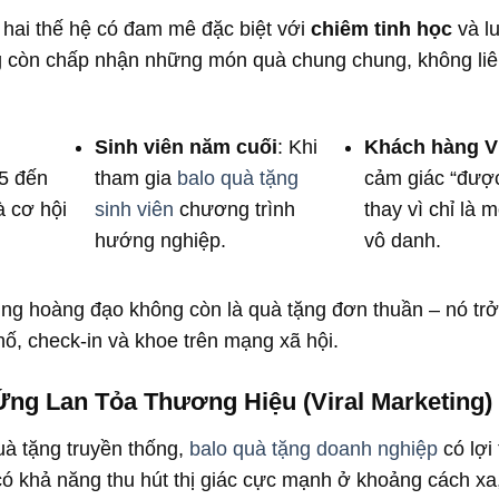
à hai thế hệ có đam mê đặc biệt với
chiêm tinh học
và lu
 còn chấp nhận những món quà chung chung, không liê
g
Sinh viên năm cuối
: Khi
Khách hàng VI
/5 đến
tham gia
balo quà tặng
cảm giác “được
à cơ hội
sinh viên
chương trình
thay vì chỉ là 
hướng nghiệp.
vô danh.
ung hoàng đạo không còn là quà tặng đơn thuần – nó tr
ố, check-in và khoe trên mạng xã hội.
Ứng Lan Tỏa Thương Hiệu (Viral Marketing)
uà tặng truyền thống,
balo quà tặng doanh nghiệp
có lợi
ó khả năng thu hút thị giác cực mạnh ở khoảng cách xa,