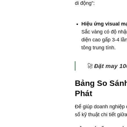
di động”:
Hiệu ứng visual m
Sắc vàng có độ nhậ
diện cao gấp 3-4 lầ
tông trung tính.
🚀
Đặt may 100
Bảng So Sánh
Phát
Để giúp doanh nghiệp 
số kỹ thuật chi tiết g