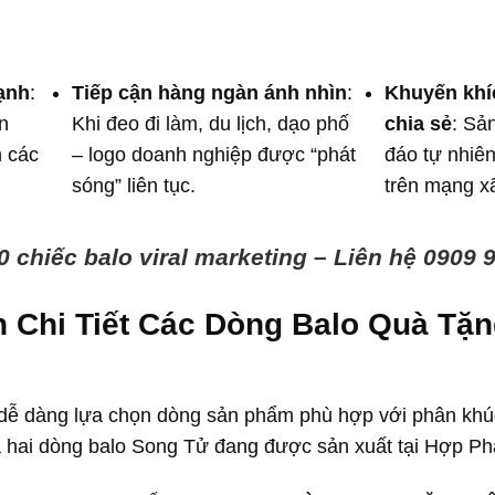
ạnh
:
Tiếp cận hàng ngàn ánh nhìn
:
Khuyến khí
n
Khi đeo đi làm, du lịch, dạo phố
chia sẻ
: Sả
n các
– logo doanh nghiệp được “phát
đáo tự nhiên
sóng” liên tục.
trên mạng xã
 chiếc balo viral marketing – Liên hệ 0909 
 Chi Tiết Các Dòng Balo Quà Tặ
dễ dàng lựa chọn dòng sản phẩm phù hợp với phân khúc
iữa hai dòng balo Song Tử đang được sản xuất tại Hợp Ph