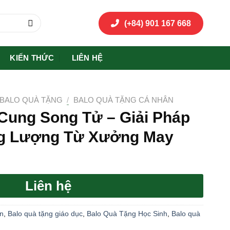
(+84) 901 167 668
KIẾN THỨC
LIÊN HỆ
BALO QUÀ TẶNG
/
BALO QUÀ TẶNG CÁ NHÂN
Cung Song Tử – Giải Pháp
g Lượng Từ Xưởng May
Liên hệ
ân
,
Balo quà tặng giáo dục
,
Balo Quà Tặng Học Sinh
,
Balo quà