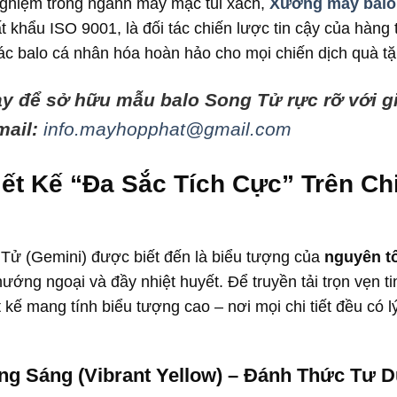
ghiệm trong ngành may mặc túi xách,
Xưởng may balo
ất khẩu ISO 9001, là đối tác chiến lược tin cậy của hàng
ác balo cá nhân hóa hoàn hảo cho mọi chiến dịch quà t
ay để sở hữu mẫu balo Song Tử rực rỡ với gi
mail:
info.mayhopphat@gmail.com
ết Kế “Đa Sắc Tích Cực” Trên C
ử (Gemini) được biết đến là biểu tượng của
nguyên tố
 hướng ngoại và đầy nhiệt huyết. Để truyền tải trọn vẹn 
 kế mang tính biểu tượng cao – nơi mọi chi tiết đều có lý
g Sáng (Vibrant Yellow) – Đánh Thức Tư 