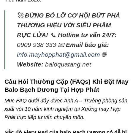
🚀
ĐỪNG BỎ LỠ CƠ HỘI BỨT PHÁ
THƯƠNG HIỆU VỚI SIÊU PHẨM
RỰC LỬA!
📞
Hotline tư vấn 24/7:
0909 938 333 📧
Email báo giá:
info.mayhopphat@gmail.com
🌐
Website:
baloquatang.net
Câu Hỏi Thường Gặp (FAQs) Khi Đặt May
Balo Bạch Dương Tại Hợp Phát
Mục FAQ dưới đây được Anh A – Trưởng phòng sản
xuất với 10 năm kinh nghiệm tại Xưởng may Hợp
Phát trực tiếp tư vấn chuyên môn.
Sắc đỏ Fiery Red của balo Bạch Dương có dễ bị