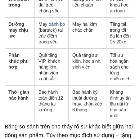
trong
đai treo
tiêu chuẩn
khoa học,
chống sốc
an toàn
Đường
May
đánh bọ
May hai kim
Tăng tải
may chịu
(bartack) tại
chắc chắn
trọng tối
lực
các điểm
đa lên đến
trọng yếu
15-20kg
Phân
Quà tặng
Quà tặng sự
Tối ưu
khúc phù
VIP, khách
kiện, học sinh,
hóa ngân
hợp
hàng lớn,
sinh viên
sách cho
nhân viên
từng
xuất sắc
chiến dịch
Thời gian
Bảo hành
Bảo hành kỹ
Khẳng
bảo hành
toàn diện 12
thuật đường
định uy tín
tháng tại
may, khóa kéo
lâu dài từ
xưởng
6 tháng
nhà sản
xuất
Bảng so sánh trên cho thấy rõ sự khác biệt giữa hai
dòng sản phẩm. Tùy theo mục đích sử dụng – tặng