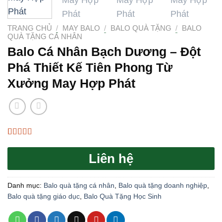
TRANG CHỦ
/
MAY BALO
/
BALO QUÀ TẶNG
/
BALO
QUÀ TẶNG CÁ NHÂN
Balo Cá Nhân Bạch Dương – Đột
Phá Thiết Kế Tiên Phong Từ
Xưởng May Hợp Phát
4.67
3
trên 5
dựa trên
Liên hệ
đánh giá
Danh mục:
Balo quà tặng cá nhân
,
Balo quà tặng doanh nghiệp
,
Balo quà tặng giáo dục
,
Balo Quà Tặng Học Sinh