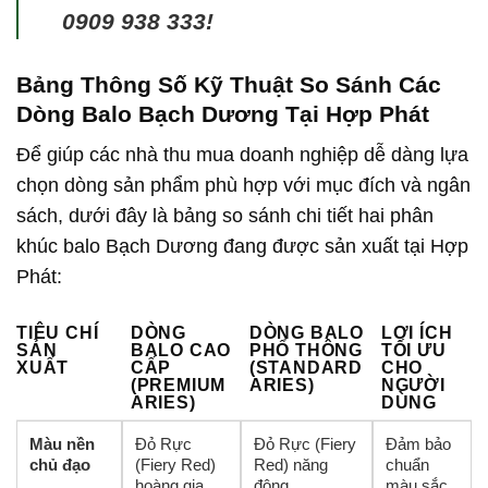
0909 938 333!
Bảng Thông Số Kỹ Thuật So Sánh Các
Dòng Balo Bạch Dương Tại Hợp Phát
Để giúp các nhà thu mua doanh nghiệp dễ dàng lựa
chọn dòng sản phẩm phù hợp với mục đích và ngân
sách, dưới đây là bảng so sánh chi tiết hai phân
khúc balo Bạch Dương đang được sản xuất tại Hợp
Phát:
TIÊU CHÍ
DÒNG
DÒNG BALO
LỢI ÍCH
SẢN
BALO CAO
PHỔ THÔNG
TỐI ƯU
XUẤT
CẤP
(STANDARD
CHO
(PREMIUM
ARIES)
NGƯỜI
ARIES)
DÙNG
Màu nền
Đỏ Rực
Đỏ Rực (Fiery
Đảm bảo
chủ đạo
(Fiery Red)
Red) năng
chuẩn
hoàng gia
động
màu sắc