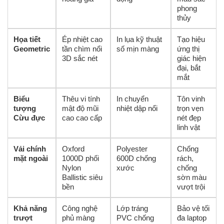
phong
thủy
Họa tiết
Ép nhiệt cao
In lụa kỹ thuật
Tạo hiệu
Geometric
tần chìm nổi
số mịn màng
ứng thị
3D sắc nét
giác hiện
đại, bắt
mắt
Biểu
Thêu vi tính
In chuyển
Tôn vinh
tượng
mật độ mũi
nhiệt dập nổi
trọn vẹn
Cừu đực
cao cao cấp
nét đẹp
linh vật
Vải chính
Oxford
Polyester
Chống
mặt ngoài
1000D phối
600D chống
rách,
Nylon
xước
chống
Ballistic siêu
sờn màu
bền
vượt trội
Khả năng
Công nghệ
Lớp tráng
Bảo vệ tối
trượt
phủ màng
PVC chống
đa laptop