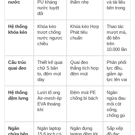
nước
PU kháng
thấm nhẹ
và tài liệu
nước tuyệt
bên trong
đối
Hệ thống
Khóa kéo
Khóa kéo Hợp
Thao tác
khóa kéo
trượt chống
Phát tiêu
mượt mà,
nước ngược
chuẩn
độ bền
chiều
trên
10.000 lần
Cấu trúc
Thiết kế quai
Quai đeo
Phân phối
quai đeo
chữ S bản
thẳng tích hợp
lực đều,
to, đệm mút
đệm mút
giảm áp
dày
lực lên vai
Hệ thống
Lưới tổ ong
Đệm mút PE
Ngăn
đệm lưng
Air-mesh ép
chống bí bách
ngừa đau
EVA thoáng
mỏi cột
khí
sống,
chống gù
Ngăn
Ngăn laptop
Ngăn đựng
Sắp xếp
chứa bên
15.6 inch có
laptop đệm lót
đồ đạc