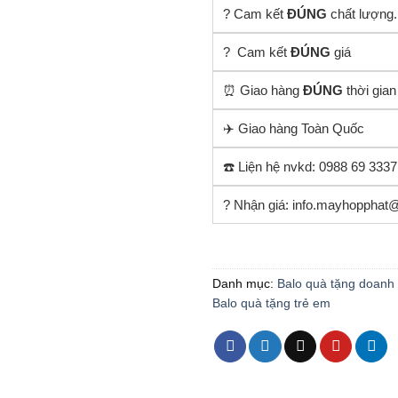
? Cam kết
ĐÚNG
chất lượng.
? Cam kết
ĐÚNG
giá
⏰ Giao hàng
ĐÚNG
thời gian
✈️ Giao hàng Toàn Quốc
☎️ Liện hệ nvkd: 0988 69 3337
? Nhận giá: info.mayhopphat
Danh mục:
Balo quà tặng doanh
Balo quà tặng trẻ em