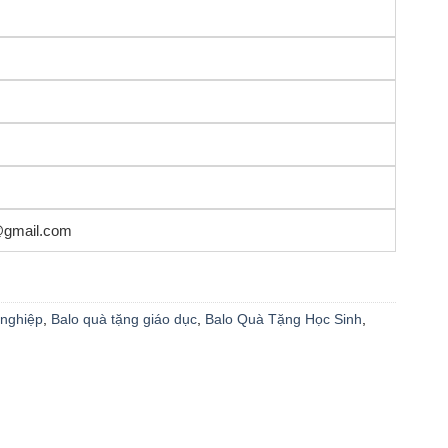
@gmail.com
 nghiệp
,
Balo quà tặng giáo dục
,
Balo Quà Tặng Học Sinh
,