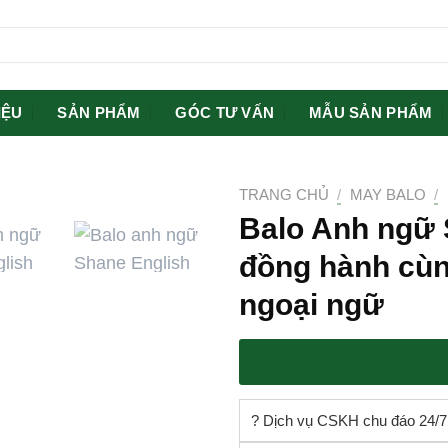
IỆU
SẢN PHẨM
GÓC TƯ VẤN
MẪU SẢN PHẨM
TRANG CHỦ
/
MAY BALO
/
Balo Anh ngữ 
đồng hành cùn
ngoại ngữ
? Dịch vụ CSKH chu đáo 24/7