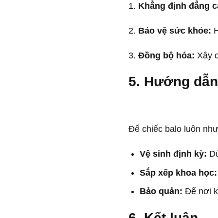
1.
Khẳng định đẳng c
2.
Bảo vệ sức khỏe:
H
3.
Đồng bộ hóa:
Xây d
5. Hướng dẫn
Để chiếc balo luôn như
Vệ sinh định kỳ:
Dù
Sắp xếp khoa học:
Bảo quản:
Để nơi kh
6. Kết luận