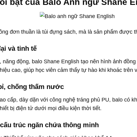
nổi bật của Balo Anh ngữ Shane E
ng đơn thuần là túi đựng sách, mà là sản phẩm được th
ại và tinh tế
g, năng động, balo Shane English tạo nên hình ảnh đồng
hiệu cao, giúp học viên cảm thấy tự hào khi khoác trên v
 bỉ, chống thấm nước
cao cấp, dày dặn với công nghệ tráng phủ PU, balo có k
hiết bị điện tử dưới mọi điều kiện thời tiết.
 cấu trúc ngăn chứa thông minh