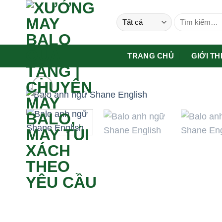
Bỏ
Tìm
qua
kiếm:
nội
dung
TRANG CHỦ
GIỚI TH