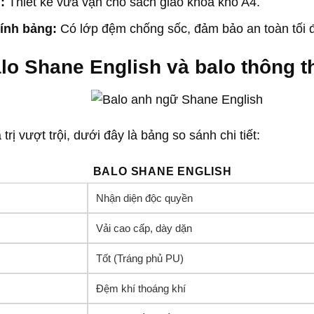
:
Thiết kế vừa vặn cho sách giáo khoa khổ A4.
ính bảng:
Có lớp đệm chống sốc, đảm bảo an toàn tối đa
alo Shane English và balo thông 
trị vượt trội, dưới đây là bảng so sánh chi tiết:
BALO SHANE ENGLISH
Nhận diện độc quyền
Vải cao cấp, dày dặn
Tốt (Tráng phủ PU)
Đệm khí thoáng khí