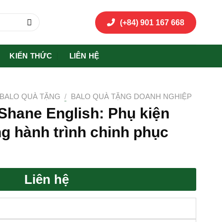
(+84) 901 167 668
KIẾN THỨC
LIÊN HỆ
BALO QUÀ TẶNG
/
BALO QUÀ TẶNG DOANH NGHIỆP
Shane English: Phụ kiện
g hành trình chinh phục
Liên hệ