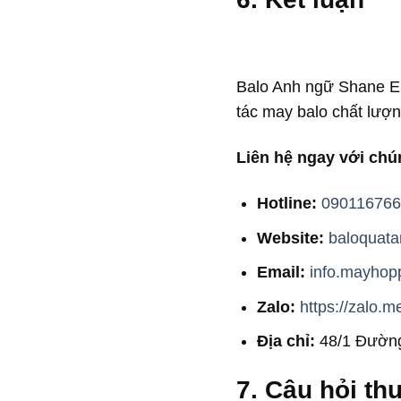
Balo Anh ngữ Shane En
tác may balo chất lượng
Liên hệ ngay với chún
Hotline:
090116766
Website:
baloquata
Email:
info.mayho
Zalo:
https://zalo.
Địa chỉ:
48/1 Đường
7. Câu hỏi t