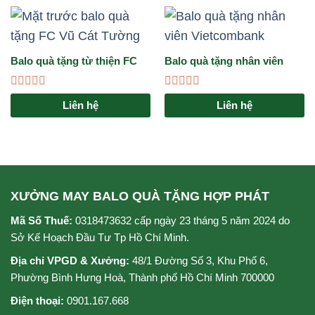
Balo quà tặng từ thiện FC
Balo quà tặng nhân viên
Vũ Cát Tường
Vietcombank
Được
Được
Liên hệ
Liên hệ
xếp
xếp
hạng
hạng
0
0
5
5
sao
sao
XƯỞNG MAY BALO QUÀ TẶNG HỢP PHÁT
Mã Số Thuế:
0318473632 cấp ngày 23 tháng 5 năm 2024 do
Sở Kế Hoạch Đầu Tư Tp Hồ Chí Minh.
Địa chỉ VPGD & Xưởng:
48/1 Đường Số 3, Khu Phố 6,
Phường Bình Hưng Hoà, Thành phố Hồ Chí Minh 700000
Điện thoại:
0901.167.668