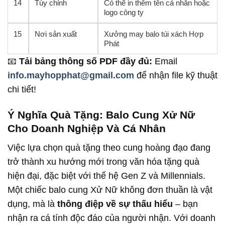
14
Tùy chỉnh
Có thể in thêm tên cá nhân hoặc
logo công ty
15
Nơi sản xuất
Xưởng may balo túi xách Hợp
Phát
📧
Tải bảng thông số PDF đầy đủ:
Email
info.mayhopphat@gmail.com
để nhận file kỹ thuật
chi tiết!
Ý Nghĩa Quà Tặng: Balo Cung Xử Nữ
Cho Doanh Nghiệp Và Cá Nhân
Việc lựa chọn quà tặng theo cung hoàng đạo đang
trở thành xu hướng mới trong văn hóa tặng quà
hiện đại, đặc biệt với thế hệ Gen Z và Millennials.
Một chiếc balo cung Xử Nữ không đơn thuần là vật
dụng, mà là
thông điệp về sự thấu hiểu
– bạn
nhận ra cá tính độc đáo của người nhận. Với doanh