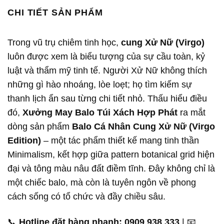
CHI TIẾT SẢN PHẨM
Trong vũ trụ chiêm tinh học,
cung Xử Nữ (Virgo)
luôn được xem là biểu tượng của sự cầu toàn, kỷ
luật và thẩm mỹ tinh tế. Người Xử Nữ không thích
những gì hào nhoáng, lòe loẹt; họ tìm kiếm sự
thanh lịch ẩn sau từng chi tiết nhỏ. Thấu hiểu điều
đó,
Xưởng May Balo Túi Xách Hợp Phát
ra mắt
dòng sản phẩm
Balo Cá Nhân Cung Xử Nữ (Virgo
Edition)
– một tác phẩm thiết kế mang tinh thần
Minimalism, kết hợp giữa pattern botanical grid hiện
đại và tông màu nâu đất điềm tĩnh. Đây không chỉ là
một chiếc balo, mà còn là tuyên ngôn về phong
cách sống có tổ chức và đầy chiều sâu.
📞
Hotline đặt hàng nhanh:
0909 938 333
| 📧