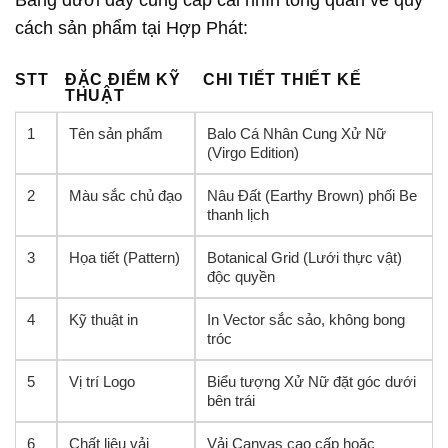
Bảng dưới đây cung cấp cái nhìn tổng quan về quy
cách sản phẩm tại Hợp Phát:
STT
ĐẶC ĐIỂM KỸ
CHI TIẾT THIẾT KẾ
THUẬT
1
Tên sản phẩm
Balo Cá Nhân Cung Xử Nữ
(Virgo Edition)
2
Màu sắc chủ đạo
Nâu Đất (Earthy Brown) phối Be
thanh lịch
3
Họa tiết (Pattern)
Botanical Grid (Lưới thực vật)
độc quyền
4
Kỹ thuật in
In Vector sắc sảo, không bong
tróc
5
Vị trí Logo
Biểu tượng Xử Nữ đặt góc dưới
bên trái
6
Chất liệu vải
Vải Canvas cao cấp hoặc