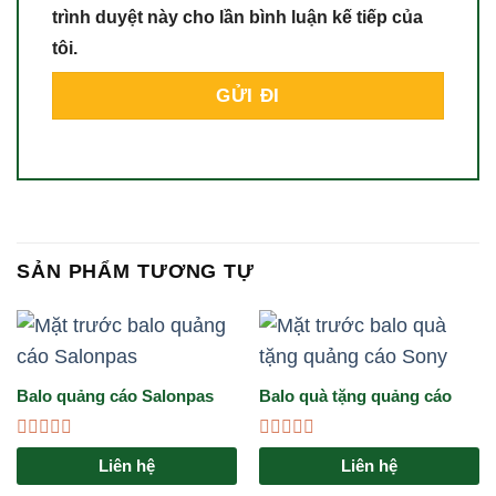
trình duyệt này cho lần bình luận kế tiếp của
tôi.
SẢN PHẨM TƯƠNG TỰ
Balo quảng cáo Salonpas
Balo quà tặng quảng cáo
Sony
Được
Được
Liên hệ
Liên hệ
xếp
xếp
hạng
hạng