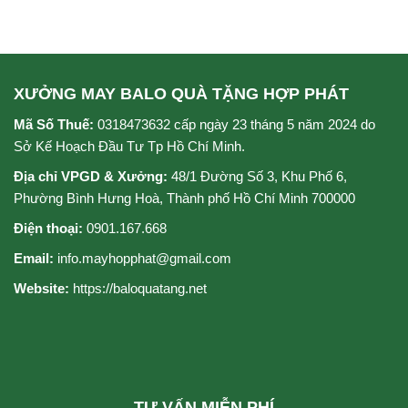
0
0
5
5
sao
sao
XƯỞNG MAY BALO QUÀ TẶNG HỢP PHÁT
Mã Số Thuế:
0318473632 cấp ngày 23 tháng 5 năm 2024 do
Sở Kế Hoạch Đầu Tư Tp Hồ Chí Minh.
Địa chỉ VPGD & Xưởng:
48/1 Đường Số 3, Khu Phố 6,
Phường Bình Hưng Hoà, Thành phố Hồ Chí Minh 700000
Điện thoại:
0901.167.668
Email:
info.mayhopphat@gmail.com
Website:
https://baloquatang.net
TƯ VẤN MIỄN PHÍ