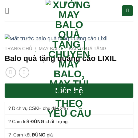
Bỏ
qua
nội
dung
TRANG CHỦ
/
MAY BALO
/
BALO QUÀ TẶNG
Balo quà tặng quảng cáo LIXIL
Liên hệ
? Dịch vụ CSKH chu đáo 24/7
? Cam kết
ĐÚNG
chất lượng.
? Cam kết
ĐÚNG
giá