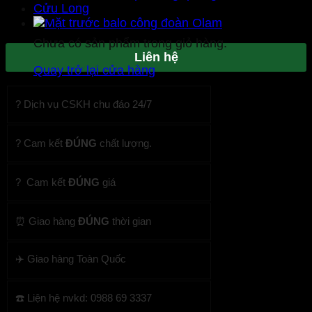
Chưa có sản phẩm trong giỏ hàng.
Liên hệ
Quay trở lại cửa hàng
? Dịch vụ CSKH chu đáo 24/7
? Cam kết
ĐÚNG
chất lượng.
? Cam kết
ĐÚNG
giá
⏰ Giao hàng
ĐÚNG
thời gian
✈️ Giao hàng Toàn Quốc
☎️ Liện hệ nvkd: 0988 69 3337