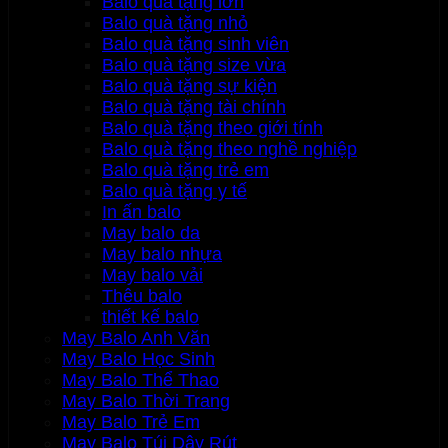
Balo quà tặng lớn
Balo quà tặng nhỏ
Balo quà tặng sinh viên
Balo quà tặng size vừa
Balo quà tặng sự kiện
Balo quà tặng tài chính
Balo quà tặng theo giới tính
Balo quà tặng theo nghề nghiệp
Balo quà tặng trẻ em
Balo quà tặng y tế
In ấn balo
May balo da
May balo nhựa
May balo vải
Thêu balo
thiết kế balo
May Balo Anh Văn
May Balo Học Sinh
May Balo Thể Thao
May Balo Thời Trang
May Balo Trẻ Em
May Balo Túi Dây Rút