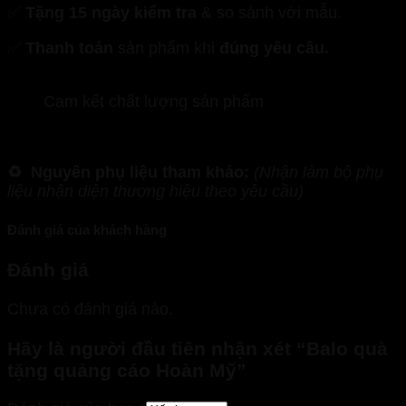
✅
Tặng 15 ngày kiểm tra
& so sánh với mẫu.
✅
Thanh toán
sản phẩm khi
đúng yêu cầu.
Cam kết chất lượng sản phẩm
♻️
Nguyên phụ liệu tham khảo:
(Nhận làm bộ phụ
liệu nhận diện thương hiệu theo yêu cầu)
Đánh giá của khách hàng
Đánh giá
Chưa có đánh giá nào.
Hãy là người đầu tiên nhận xét “Balo quà
tặng quảng cáo Hoàn Mỹ”