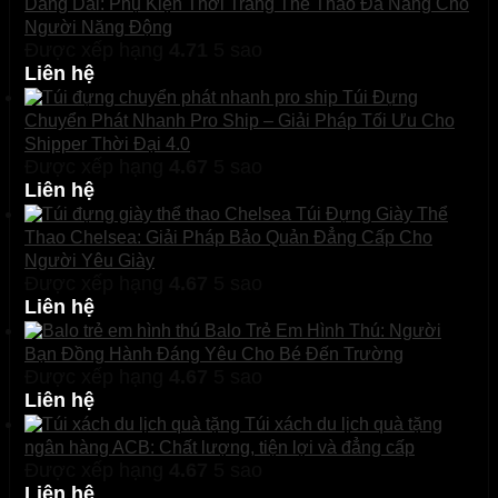
Dáng Dài: Phụ Kiện Thời Trang Thể Thao Đa Năng Cho
Người Năng Động
Được xếp hạng
4.71
5 sao
Liên hệ
Túi Đựng
Chuyển Phát Nhanh Pro Ship – Giải Pháp Tối Ưu Cho
Shipper Thời Đại 4.0
Được xếp hạng
4.67
5 sao
Liên hệ
Túi Đựng Giày Thể
Thao Chelsea: Giải Pháp Bảo Quản Đẳng Cấp Cho
Người Yêu Giày
Được xếp hạng
4.67
5 sao
Liên hệ
Balo Trẻ Em Hình Thú: Người
Bạn Đồng Hành Đáng Yêu Cho Bé Đến Trường
Được xếp hạng
4.67
5 sao
Liên hệ
Túi xách du lịch quà tặng
ngân hàng ACB: Chất lượng, tiện lợi và đẳng cấp
Được xếp hạng
4.67
5 sao
Liên hệ