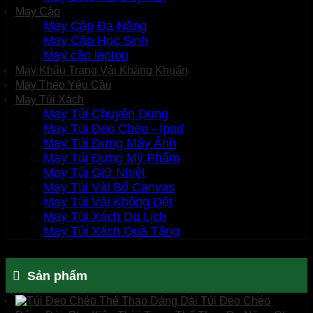
May Cặp
May Cặp Đa Năng
May Cặp Học Sinh
May cặp laptop
May Khẩu Trang Vải Kháng Khuẩn
May Theo Yêu Cầu
May Túi Xách
May Túi Chuyên Dụng
May Túi Đeo Chéo - Ipad
May Túi Đựng Máy Ảnh
May Túi Đựng Mỹ Phẩm
May Túi Giữ Nhiệt
May Túi Vải Bố Canvas
May Túi Vải Không Dệt
May Túi Xách Du Lịch
May Túi Xách Quà Tặng
Sản phẩm
Túi Đeo Chéo