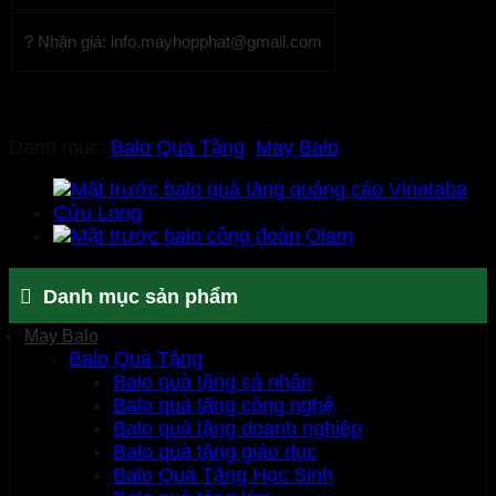
? Nhận giá: info.mayhopphat@gmail.com
Danh mục:
Balo Quà Tặng
,
May Balo
Danh mục sản phẩm
May Balo
Balo Quà Tặng
Balo quà tặng cá nhân
Balo quà tặng công nghệ
Balo quà tặng doanh nghiệp
Balo quà tặng giáo dục
Balo Quà Tặng Học Sinh