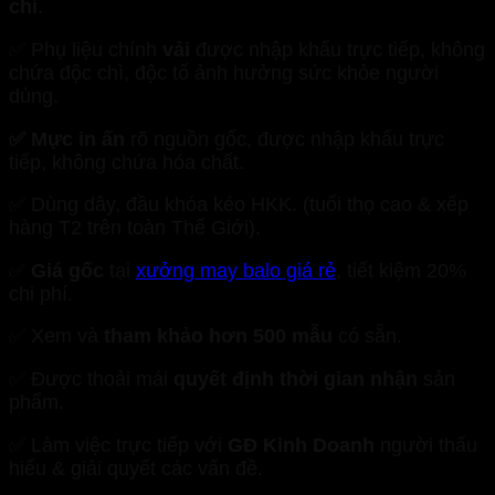
chí
.
✅ Phụ liệu chính
vải
được nhập khẩu trực tiếp, không
chứa độc chì, độc tố ảnh hưởng sức khỏe người
dùng.
✅ Mực in ấn
rõ nguồn gốc, được nhập khẩu trực
tiếp, không chứa hóa chất.
✅ Dùng dây, đầu khóa kéo HKK. (tuổi thọ cao & xếp
hàng T2 trên toàn Thế Giới).
✅
Giá gốc
tại
xưởng may balo giá rẻ
, tiết kiệm 20%
chi phí.
✅ Xem và
tham khảo hơn 500 mẫu
có sẵn.
✅ Được thoải mái
quyết định thời gian nhận
sản
phẩm.
✅ Làm việc trực tiếp với
GĐ Kinh Doanh
người thấu
hiểu & giải quyết các vấn đề.