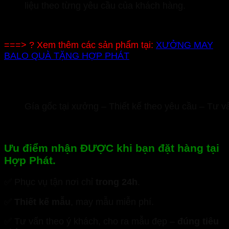
liệu theo từng yêu cầu của khách hàng.
===> ? Xem thêm các sản phẩm tại:
XƯỞNG MAY
BALO QUÀ TẶNG HỢP PHÁT
Gía gốc tại xưởng – Thiết kế theo yêu cầu – Tư vấ
Ưu điểm nhận ĐƯỢC khi bạn đặt hàng tại
Hợp Phát.
✅ Phục vụ tận nơi chỉ
trong 24h
.
✅
Thiết kế mẫu
, may mẫu miễn phí.
✅ Tư vấn theo ý khách, cho ra mẫu đẹp –
đúng tiêu