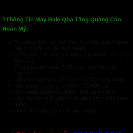
?
Thông Tin May Balo Qùa Tặng Quảng Cáo
Hoàn Mỹ:
Tư vấn & thiết kế mẫu theo ý tưởng khách hàng
(áp dụng tất cả các đơn hàng).
Thời gian làm mẫu: 3-5 ngày (áp dụng đơn hàng
500 cái).
Thời gian sản xuất: 7-25 ngày. (tùy theo số
lượng)
Chi phí ứng sản xuất: 40-50% giá trị hợp đồng.
Khả năng đáp ứng: 15.000 – 20.000 cái
Đơn hàng tối thiểu (MOQ): 150 cái trở lên.
Vận chuyển miễn phí HCM, giao hàng trên toàn
quốc.
Chiết khấu: tùy theo các đơn hàng.