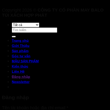
Copyright 2026 ©
CÔNG TY CỔ PHẦN MAY BALO
TÚI XÁCH HỢP PHÁT
Tìm
kiếm:
Trang chủ
Giới Thiệu
Sản phẩm
Góc tư vấn
MẪU SẢN PHẨM
Kiến thức
Liên Hệ
Đăng nhập
Newsletter
Đăng nhập
Bắt
Tên tài khoản hoặc địa chỉ email
*