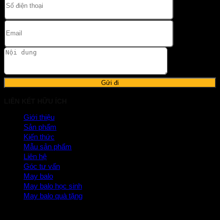
LIÊN KẾT HỮU ÍCH
Giới thiệu
Sản phẩm
Kiến thức
Mẫu sản phẩm
Liên hệ
Góc tư vấn
May balo
May balo học sinh
May balo quà tặng