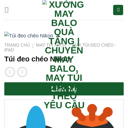
Bỏ
qua
nội
dung
TRANG CHỦ
/
MAY TÚI XÁCH
/
MAY TÚI ĐEO CHÉO -
IPAD
Túi đeo chéo Nikon
Liên hệ