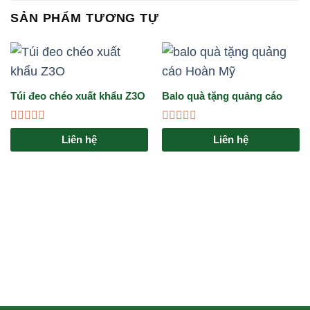
SẢN PHẨM TƯƠNG TỰ
Túi đeo chéo xuất khẩu Z3O
Balo quà tặng quảng cáo
Hoàn Mỹ
Được
Được
Liên hệ
Liên hệ
xếp
xếp
hạng
hạng
0
0
5
5
sao
sao