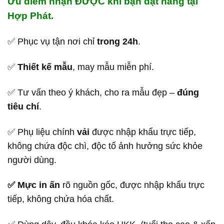
Ưu điểm nhận ĐƯỢC khi bạn đặt hàng tại
Hợp Phát.
✅ Phục vụ tận nơi chỉ
trong 24h
.
✅
Thiết kế mẫu
, may mẫu miễn phí.
✅ Tư vấn theo ý khách, cho ra mẫu đẹp –
đúng
tiêu chí
.
✅ Phụ liệu chính
vải
được nhập khẩu trực tiếp,
không chứa độc chì, độc tố ảnh hưởng sức khỏe
người dùng.
✅ Mực in ấn
rõ nguồn gốc, được nhập khẩu trực
tiếp, không chứa hóa chất.