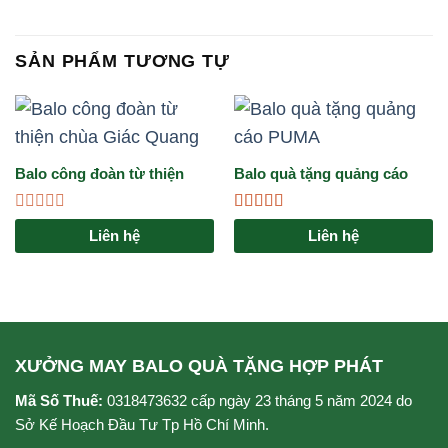
SẢN PHẨM TƯƠNG TỰ
Balo công đoàn từ thiện
Balo quà tặng quảng cáo
chùa Giác Quang
PUMA: Giải pháp marketing
đẳng cấp cho doanh nghiệp
Được
Được xếp
Liên hệ
Liên hệ
xếp
hạng
4.67
5
hạng
sao
0
5
sao
XƯỞNG MAY BALO QUÀ TẶNG HỢP PHÁT
Mã Số Thuế:
0318473632 cấp ngày 23 tháng 5 năm 2024 do
Sở Kế Hoạch Đầu Tư Tp Hồ Chí Minh.