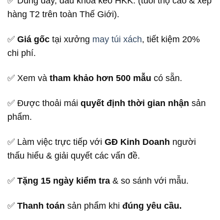
✅ Dùng dây, đầu khóa kéo HKK. (tuổi thọ cao & xếp
hàng T2 trên toàn Thế Giới).
✅
Giá gốc
tại xưởng
may túi xách
, tiết kiệm 20%
chi phí.
✅ Xem và
tham khảo hơn 500 mẫu
có sẵn.
✅ Được thoải mái
quyết định thời gian nhận
sản
phẩm.
✅ Làm việc trực tiếp với
GĐ Kinh Doanh
người
thấu hiểu & giải quyết các vấn đề.
✅
Tặng 15 ngày kiểm tra
& so sánh với mẫu.
✅
Thanh toán
sản phẩm khi
đúng yêu cầu.