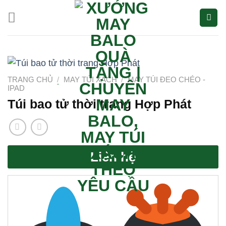
Bỏ
qua
nội
dung
TRANG CHỦ
/
MAY TÚI XÁCH
/
MAY TÚI ĐEO CHÉO -
IPAD
Túi bao tử thời trang Hợp Phát
Liên hệ