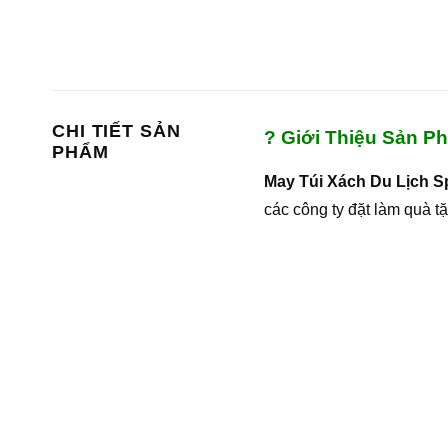
CHI TIẾT SẢN
? Giới Thiệu Sản P
PHẨM
May Túi Xách Du Lịch S
các công ty đặt làm quà t