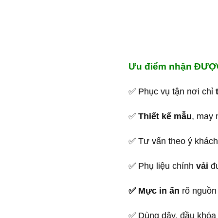
Ưu điểm nhận ĐƯỢC 
✅ Phục vụ tận nơi chỉ
t
✅
Thiết kế mẫu
, may 
✅ Tư vấn theo ý khách
✅ Phụ liệu chính
vải
đư
✅ Mực in ấn
rõ nguồn 
✅ Dùng dây, đầu khóa k