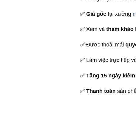
✅
Giá gốc
tại xưởng
m
✅ Xem và
tham khảo 
✅ Được thoải mái
quy
✅ Làm việc trực tiếp v
✅
Tặng 15 ngày kiểm 
✅
Thanh toán
sản ph