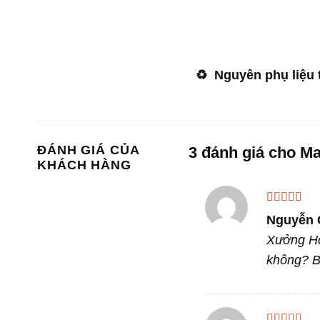
♻️
Nguyên phụ liệu
ĐÁNH GIÁ CỦA
3 đánh giá cho
Ma
KHÁCH HÀNG
Được xếp
Nguyễn 
hạng
5
5 sa
Xưởng Hợ
không? Bê