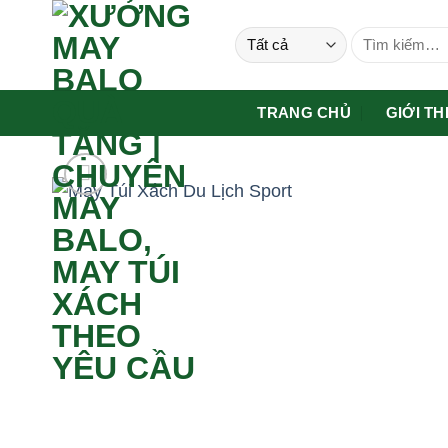
Bỏ
Tìm
qua
kiếm:
nội
dung
TRANG CHỦ
GIỚI TH