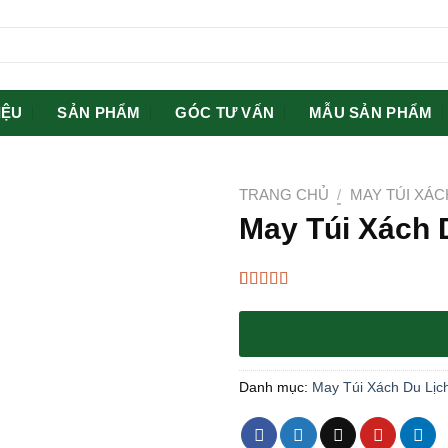
IỆU
SẢN PHẨM
GÓC TƯ VẤN
MẪU SẢN PHẨM
TRANG CHỦ
/
MAY TÚI XÁC
May Túi Xách 
4.67
3
trên 5
dựa trên
đánh giá
Danh mục:
May Túi Xách Du Lịc