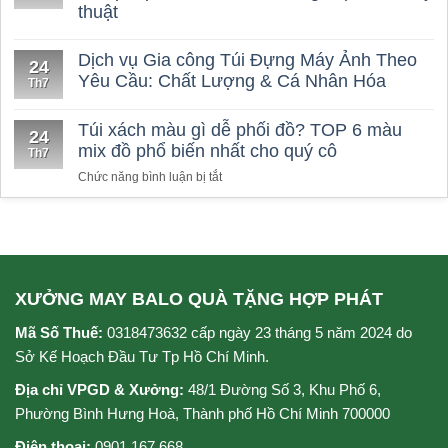
thuật
may
balo
chất
Dịch vụ Gia công Túi Đựng Máy Ảnh Theo
24
lượng
Yêu Cầu: Chất Lượng & Cá Nhân Hóa
Th7
Túi xách màu gì dễ phối đồ? TOP 6 màu
24
mix đồ phổ biến nhất cho quý cô
Th7
ở
Chức năng bình luận bị tắt
Túi
xách
màu
gì
dễ
phối
XƯỞNG MAY BALO QUÀ TẶNG HỢP PHÁT
đồ?
TOP
Mã Số Thuế:
0318473632 cấp ngày 23 tháng 5 năm 2024 do
6
Sở Kế Hoạch Đầu Tư Tp Hồ Chí Minh.
màu
mix
Địa chỉ VPGD & Xưởng:
48/1 Đường Số 3, Khu Phố 6,
đồ
Phường Bình Hưng Hoà, Thành phố Hồ Chí Minh 700000
phổ
biến
Điện thoại:
0901.167.668