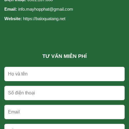
nhất
Email:
info.mayhopphat@gmail.com
cho
quý
Website:
https://baloquatang.net
cô
TƯ VẤN MIỄN PHÍ