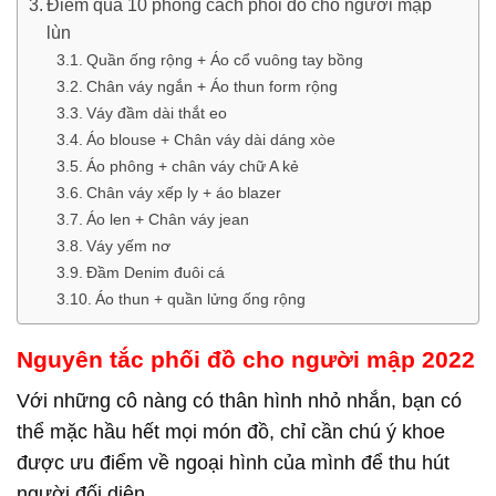
Điểm qua 10 phong cách phối đồ cho người mập
lùn
Quần ống rộng + Áo cổ vuông tay bồng
Chân váy ngắn + Áo thun form rộng
Váy đầm dài thắt eo
Áo blouse + Chân váy dài dáng xòe
Áo phông + chân váy chữ A kẻ
Chân váy xếp ly + áo blazer
Áo len + Chân váy jean
Váy yếm nơ
Đầm Denim đuôi cá
Áo thun + quần lửng ống rộng
Nguyên tắc phối đồ cho người mập 2022
Với những cô nàng có thân hình nhỏ nhắn, bạn có
thể mặc hầu hết mọi món đồ, chỉ cần chú ý khoe
được ưu điểm về ngoại hình của mình để thu hút
người đối diện.