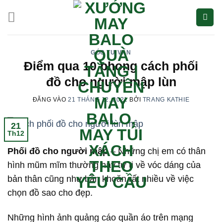
Bỏ
qua
nội
dung
GÓC TƯ VẤN
Điểm qua 10 phong cách phối
đồ cho người mập lùn
ĐĂNG VÀO
21 THÁNG 12, 2021
BỞI
TRANG KATHIE
21
Th12
Phối đồ cho người mập
– Những chị em có thân
hình mũm mĩm thường hay tự ti về vóc dáng của
bản thân cũng như băn khoăn rất nhiều về việc
chọn đồ sao cho đẹp.
Những hình ảnh quảng cáo quần áo trên mạng