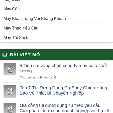
May Cặp
May Khẩu Trang Vải Kháng Khuẩn
May Theo Yêu Cầu
May Túi Xách
BÀI VIẾT MỚI
5 Tiêu chí vàng chọn công ty may balo chất
27
lượng
Th7
ở
Chức năng bình luận bị tắt
5
Tiêu
Top 7 Túi Đựng Dụng Cụ Sony Chính Hãng:
24
chí
Bảo Vệ Thiết Bị Chuyên Nghiệp
Th7
vàng
chọn
Gia công túi đựng dụng cụ theo yêu cầu:
công
24
Giải pháp tối ưu cho doanh nghiệp và thợ kỹ
ty
Th7