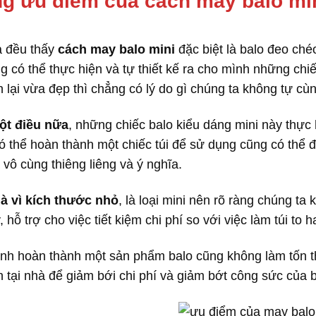
g ưu điểm của cách may balo mi
a đều thấy
cách may balo mini
đặc biệt là balo đeo ché
ng có thể thực hiện và tự thiết kế ra cho mình những chi
n lại vừa đẹp thì chẳng có lý do gì chúng ta không tự cù
t điều nữa
, những chiếc balo kiểu dáng mini này thực
ó thể hoàn thành một chiếc túi để sử dụng cũng có thể 
vô cùng thiêng liêng và ý nghĩa.
là vì kích thước nhỏ
, là loại mini nên rõ ràng chúng ta
 hỗ trợ cho việc tiết kiệm chi phí so với việc làm túi to 
nh hoàn thành một sản phẩm balo cũng không làm tốn th
n tại nhà để giảm bới chi phí và giảm bớt công sức của 