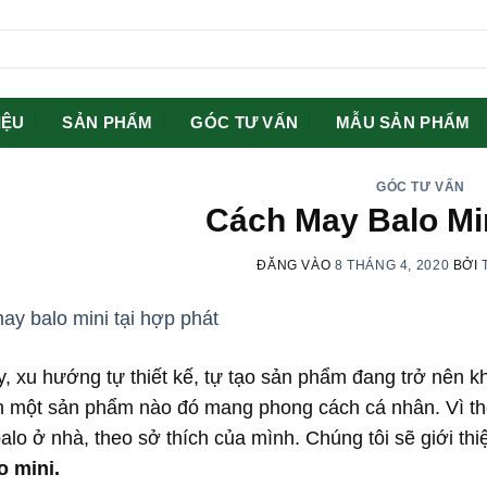
IỆU
SẢN PHẨM
GÓC TƯ VẤN
MẪU SẢN PHẨM
GÓC TƯ VẤN
Cách May Balo Min
ĐĂNG VÀO
8 THÁNG 4, 2020
BỞI
, xu hướng tự thiết kế, tự tạo sản phẩm đang trở nên k
 một sản phẩm nào đó mang phong cách cá nhân. Vì thế
alo ở nhà, theo sở thích của mình. Chúng tôi sẽ giới th
o mini.