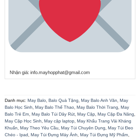
Nhận giá: info.mayhopphat@gmail.com
Danh mục:
May Balo
,
Balo Quà Tặng
,
May Balo Anh Văn
,
May
Balo Học Sinh
,
May Balo Thể Thao
,
May Balo Thời Trang
,
May
Balo Trẻ Em
,
May Balo Túi Dây Rút
,
May Cặp
,
May Cặp Đa Năng
,
May Cặp Học Sinh
,
May cặp laptop
,
May Khẩu Trang Vải Kháng
Khuẩn
,
May Theo Yêu Cầu
,
May Túi Chuyên Dụng
,
May Túi Đeo
Chéo - Ipad
,
May Túi Đựng Máy Ảnh
,
May Túi Đựng Mỹ Phẩm
,