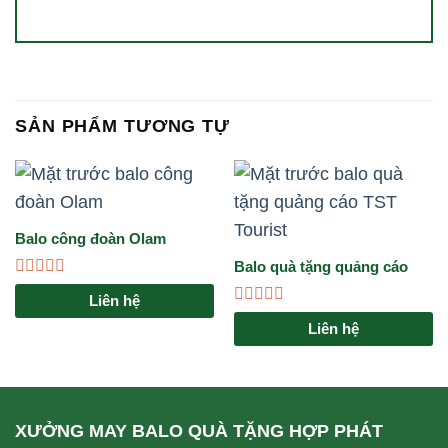
SẢN PHẨM TƯƠNG TỰ
Balo công đoàn Olam
Balo quà tặng quảng cáo
TST Tourits
Được
Liên hệ
xếp
Được
hạng
Liên hệ
xếp
0
hạng
5
0
sao
5
sao
XƯỞNG MAY BALO QUÀ TẶNG HỢP PHÁT