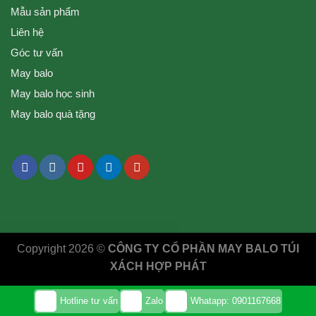
Mẫu sản phẩm
Liên hệ
Góc tư vấn
May balo
May balo học sinh
May balo quà tặng
Copyright 2026 ©
CÔNG TY CỔ PHẦN MAY BALO TÚI
XÁCH HỢP PHÁT
Hotline tư vấn
Zalo
Whatapp: 0901167668