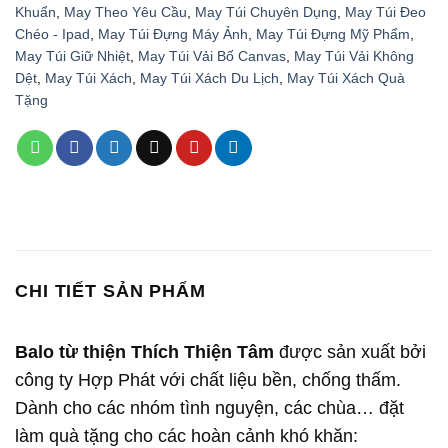
Khuẩn
,
May Theo Yêu Cầu
,
May Túi Chuyên Dụng
,
May Túi Đeo
Chéo - Ipad
,
May Túi Đựng Máy Ảnh
,
May Túi Đựng Mỹ Phẩm
,
May Túi Giữ Nhiệt
,
May Túi Vải Bố Canvas
,
May Túi Vải Không
Dệt
,
May Túi Xách
,
May Túi Xách Du Lịch
,
May Túi Xách Quà
Tặng
CHI TIẾT SẢN PHẨM
Balo từ thiện Thích Thiện Tâm
được sản xuất bởi
công ty Hợp Phát với chất liệu bền, chống thấm.
Dành cho các nhóm tình nguyện, các chùa… đặt
làm quà tặng cho các hoàn cảnh khó khăn: