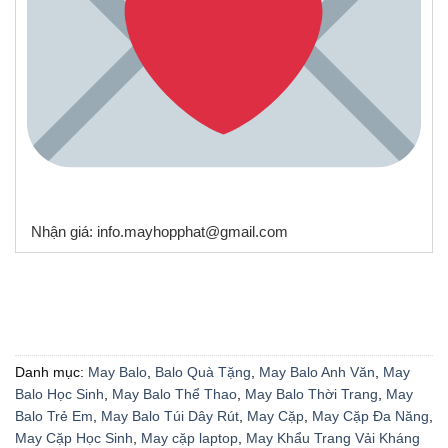
Nhận giá: info.mayhopphat@gmail.com
Danh mục:
May Balo
,
Balo Quà Tặng
,
May Balo Anh Văn
,
May
Balo Học Sinh
,
May Balo Thể Thao
,
May Balo Thời Trang
,
May
Balo Trẻ Em
,
May Balo Túi Dây Rút
,
May Cặp
,
May Cặp Đa Năng
,
May Cặp Học Sinh
,
May cặp laptop
,
May Khẩu Trang Vải Kháng