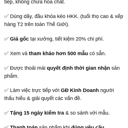
tiếp, không chứa hóa chất.
✅ Dùng dây, đầu khóa kéo HKK. (tuổi thọ cao & xếp
hàng T2 trên toàn Thế Giới).
✅
Giá gốc
tại xưởng, tiết kiệm 20% chi phí.
✅ Xem và
tham khảo hơn 500 mẫu
có sẵn.
✅ Được thoải mái
quyết định thời gian nhận
sản
phẩm.
✅ Làm việc trực tiếp với
GĐ Kinh Doanh
người
thấu hiểu & giải quyết các vấn đề.
✅
Tặng 15 ngày kiểm tra
& so sánh với mẫu.
✅
Thanh toán
sản phẩm khi
đúng yêu cầu.