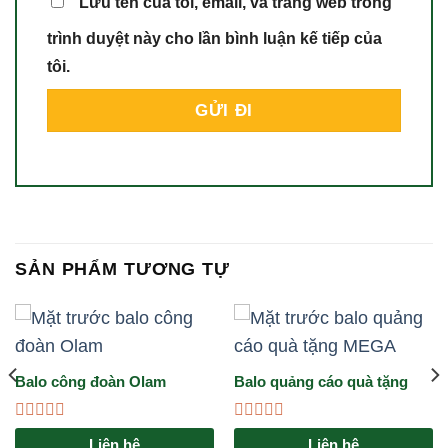
Lưu tên của tôi, email, và trang web trong
trình duyệt này cho lần bình luận kế tiếp của
tôi.
SẢN PHẨM TƯƠNG TỰ
Balo công đoàn Olam
Balo quảng cáo quà tặng
MEGA
Được
Được
Liên hệ
Liên hệ