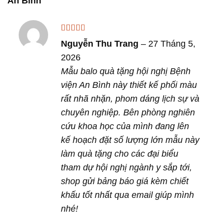
An Bình
Được xếp
Nguyễn Thu Trang
–
27 Tháng 5,
hạng
4
5
sao
2026
Mẫu balo quà tặng hội nghị Bệnh
viện An Bình này thiết kế phối màu
rất nhã nhặn, phom dáng lịch sự và
chuyên nghiệp. Bên phòng nghiên
cứu khoa học của mình đang lên
kế hoạch đặt số lượng lớn mẫu này
làm quà tặng cho các đại biểu
tham dự hội nghị ngành y sắp tới,
shop gửi bảng báo giá kèm chiết
khấu tốt nhất qua email giúp mình
nhé!