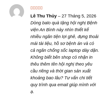
Được xếp
Lê Thu Thủy
–
27 Tháng 5, 2026
hạng
5
5 sao
Dòng balo quà tặng hội nghị Bệnh
viện An Bình này nhìn thiết kế
nhiều ngăn tiện lợi ghê, đựng thoải
mái tài liệu, hồ sơ bệnh án và có
cả ngăn chống sốc laptop dày dặn.
Không biết bên shop có nhận in
thêu thêm tên hội nghị theo yêu
cầu riêng và thời gian sản xuất
khoảng bao lâu? Tư vấn chi tiết
quy trình qua email giúp mình với
ạ.