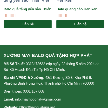
Balo quà tặng yến sào Thiên
Balo quảng cáo Heniken
Việt
Được
Được
Liên hệ
Liên hệ
xếp
xếp
hạng
hạng
0
0
5
5
sao
sao
XƯỞNG MAY BALO QUÀ TẶNG HỢP PHÁT
Mã Số Thuế:
0318473632 cấp ngày 23 tháng 5 năm 2024 do
Sở Kế Hoạch Đầu Tư Tp Hồ Chí Minh.
Địa chỉ VPGD & Xưởng:
48/1 Đường Số 3, Khu Phố 6,
Phường Bình Hưng Hoà, Thành phố Hồ Chí Minh 700000
Điện thoại:
0901.167.668
Email:
info.mayhopphat@gmail.com
Website:
https://baloquatang.net