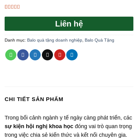
4.33
3
trên 5
dựa trên
Liên hệ
đánh giá
Danh mục:
Balo quà tặng doanh nghiệp
,
Balo Quà Tặng
CHI TIẾT SẢN PHẨM
Trong bối cảnh ngành y tế ngày càng phát triển, các
sự kiện hội nghị khoa học
đóng vai trò quan trọng
trong việc chia sẻ kiến thức và kết nối chuyên gia.