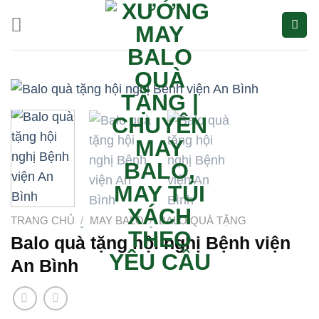
Bỏ
qua
nội
dung
TRANG CHỦ
/
MAY BALO
/
BALO QUÀ TẶNG
Balo quà tặng hội nghị Bệnh viện
An Bình