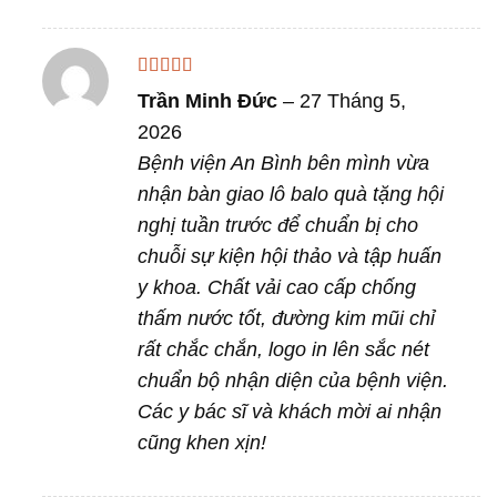
Được xếp
Trần Minh Đức
–
27 Tháng 5,
hạng
4
5
sao
2026
Bệnh viện An Bình bên mình vừa
nhận bàn giao lô balo quà tặng hội
nghị tuần trước để chuẩn bị cho
chuỗi sự kiện hội thảo và tập huấn
y khoa. Chất vải cao cấp chống
thấm nước tốt, đường kim mũi chỉ
rất chắc chắn, logo in lên sắc nét
chuẩn bộ nhận diện của bệnh viện.
Các y bác sĩ và khách mời ai nhận
cũng khen xịn!