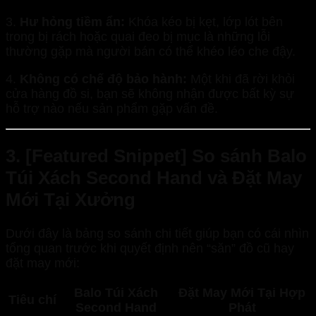
3.
Hư hỏng tiềm ẩn:
Khóa kéo bị kẹt, lớp lót bên
trong bị rách hoặc quai đeo bị mục là những lỗi
thường gặp mà người bán có thể khéo léo che đậy.
4.
Không có chế độ bảo hành:
Một khi đã rời khỏi
cửa hàng đồ si, bạn sẽ không nhận được bất kỳ sự
hỗ trợ nào nếu sản phẩm gặp vấn đề.
3. [Featured Snippet] So sánh Balo
Túi Xách Second Hand và Đặt May
Mới Tại Xưởng
Dưới đây là bảng so sánh chi tiết giúp bạn có cái nhìn
tổng quan trước khi quyết định nên “săn” đồ cũ hay
đặt may mới:
Balo Túi Xách
Đặt May Mới Tại Hợp
Tiêu chí
Second Hand
Phát