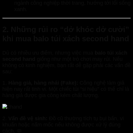
ngành công nghiệp thời trang, hướng tới lối sống
xanh.
2. Những rủi ro “dở khóc dở cười”
khi mua balo túi xách second hand
Dù có nhiều ưu điểm, nhưng việc mua
balo túi xách
second hand
giống như một trò chơi may rủi. Nếu
không có kinh nghiệm, bạn rất dễ gặp phải các vấn đề
sau:
1.
Hàng giả, hàng nhái (Fake):
Công nghệ làm giả
hiện nay rất tinh vi. Một chiếc túi “si hiệu” có thể chỉ là
hàng giả được gia công kém chất lượng.
2.
Vấn đề vệ sinh:
Đồ cũ thường tích tụ bụi bẩn, vi
khuẩn hoặc nấm mốc nếu không được xử lý đúng
cách. 🦠