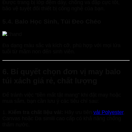
Được trang bị lớp đệm dày, chống va đập cực tốt,
bảo vệ tuyệt đối thiết bị công nghệ của bạn.
5.4. Balo Học Sinh, Túi Đeo Chéo
Đa dạng màu sắc và kích cỡ, phù hợp với mọi lứa
tuổi từ mầm non đến sinh viên.
6. Bí quyết chọn đơn vị may balo
túi xách giá rẻ, chất lượng
Để tránh việc “tiền mất tật mang” khi đặt may hoặc
mua sắm, bạn cần lưu ý các tiêu chí sau:
1.
Kiểm tra chất liệu vải:
Hãy ưu tiên
vải Polyester
,
Canvas hoặc Da simili cao cấp có khả năng chống
thấm nước.