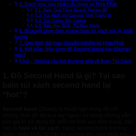
5. Danh mục sản phẩm đa dạng tại Hợp Phát
5.1. Balo Quà Tặng Doanh Nghiệp 🎒
5.2. Túi Xách Vải Canvas Thời Trang 👜
5.3. Túi Chống Sốc Laptop
5.4. Balo Học Sinh, Túi Đeo Chéo
6. Bí quyết chọn đơn vị may balo túi xách giá rẻ, chất
lượng
7. Quy trình đặt may chuyên nghiệp tại Hợp Phát
8. Kết luận: Nên chọn đồ Second Hand hay đặt may
mới?
FAQ – Những câu hỏi thường gặp về Balo Túi Xách
1. Đồ Second Hand là gì? Tại sao
balo túi xách second hand lại
“hot”?
Second hand
(2hand) là thuật ngữ dùng để chỉ
những món đồ đã qua tay người sử dụng nhưng vẫn
còn giá trị sử dụng tốt. Đối với lĩnh vực thời trang, đặc
biệt là
balo và túi xách
, hàng second hand thường
được nhập khẩu từ các thị trường lớn như Nhật Bản,