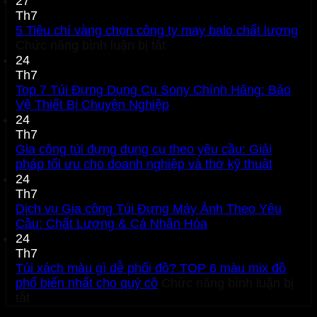
27
Th7
5 Tiêu chí vàng chọn công ty may balo chất lượng
ở
Chức năng bình luận bị tắt
5
24
Tiêu
Th7
chí
Top 7 Túi Đựng Dụng Cụ Sony Chính Hãng: Bảo
vàng
Vệ Thiết Bị Chuyên Nghiệp
chọn
24
công
Th7
ty
Gia công túi đựng dụng cụ theo yêu cầu: Giải
may
pháp tối ưu cho doanh nghiệp và thợ kỹ thuật
balo
24
chất
Th7
lượng
Dịch vụ Gia công Túi Đựng Máy Ảnh Theo Yêu
Cầu: Chất Lượng & Cá Nhân Hóa
24
Th7
Túi xách màu gì dễ phối đồ? TOP 6 màu mix đồ
phổ biến nhất cho quý cô
Chức năng bình luận bị
ở
tắt
Túi