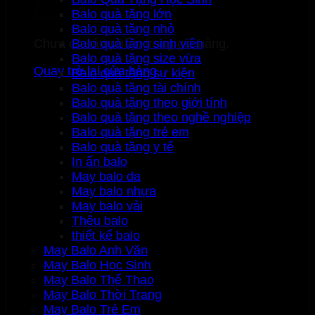
Balo quà tặng lớn
Balo quà tặng nhỏ
Chưa có sản phẩm trong giỏ hàng.
Balo quà tặng sinh viên
Balo quà tặng size vừa
Quay trở lại cửa hàng
Balo quà tặng sự kiện
Balo quà tặng tài chính
Balo quà tặng theo giới tính
Balo quà tặng theo nghề nghiệp
Balo quà tặng trẻ em
Balo quà tặng y tế
In ấn balo
May balo da
May balo nhựa
May balo vải
Thêu balo
thiết kế balo
May Balo Anh Văn
May Balo Học Sinh
May Balo Thể Thao
May Balo Thời Trang
May Balo Trẻ Em