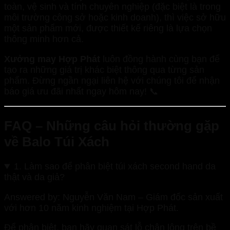
toàn, vệ sinh và tính chuyên nghiệp (đặc biệt là trong
môi trường công sở hoặc kinh doanh), thì việc sở hữu
một sản phẩm mới, được thiết kế riêng là lựa chọn
thông minh hơn cả.
Xưởng may Hợp Phát
luôn đồng hành cùng bạn để
tạo ra những giá trị khác biệt thông qua từng sản
phẩm. Đừng ngần ngại liên hệ với chúng tôi để nhận
báo giá ưu đãi nhất ngay hôm nay! 📞
FAQ – Những câu hỏi thường gặp
về Balo Túi Xách
1. Làm sao để phân biệt túi xách second hand da
thật và da giả?
Answered by: Nguyễn Văn Nam – Giám đốc sản xuất
với hơn 10 năm kinh nghiệm tại Hợp Phát.
Để phân biệt, bạn hãy quan sát lỗ chân lông trên bề