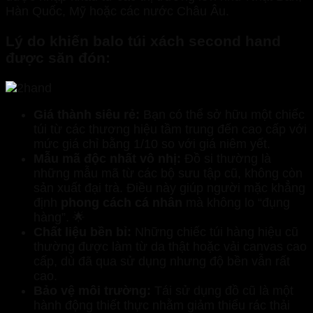
Hàn Quốc, Mỹ hoặc các nước Châu Âu.
Lý do khiến balo túi xách second hand
được săn đón:
Giá thành siêu rẻ:
Bạn có thể sở hữu một chiếc
túi từ các thương hiệu tầm trung đến cao cấp với
mức giá chỉ bằng 1/10 so với giá niêm yết.
Mẫu mã độc nhất vô nhị:
Đồ si thường là
những mẫu mã từ các bộ sưu tập cũ, không còn
sản xuất đại trà. Điều này giúp người mặc khẳng
định
phong cách cá nhân
mà không lo “đụng
hàng”. 🌟
Chất liệu bền bỉ:
Những chiếc túi hàng hiệu cũ
thường được làm từ da thật hoặc vải canvas cao
cấp, dù đã qua sử dụng nhưng độ bền vẫn rất
cao.
Bảo vệ môi trường:
Tái sử dụng đồ cũ là một
hành động thiết thực nhằm giảm thiểu rác thải