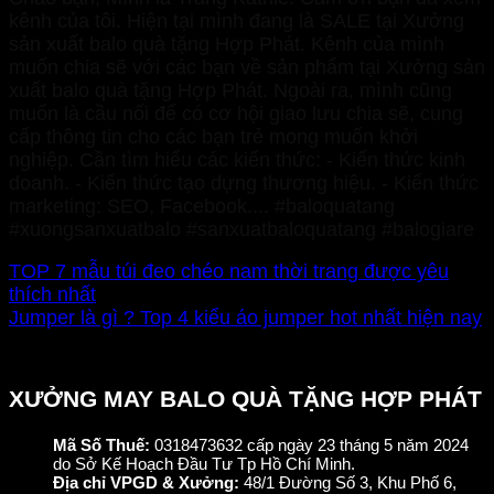
kênh của tôi. Hiện tại mình đang là SALE tại Xưởng
sản xuất balo quà tặng Hợp Phát. Kênh của mình
muốn chia sẽ với các bạn về sản phẩm tại Xưởng sản
xuất balo quà tặng Hợp Phát. Ngoài ra, mình cũng
muốn là cầu nối để có cơ hội giao lưu chia sẽ, cung
cấp thông tin cho các bạn trẻ mong muốn khởi
nghiệp. Cần tìm hiểu các kiến thức: - Kiến thức kinh
doanh. - Kiến thức tạo dựng thương hiệu. - Kiến thức
marketing: SEO, Facebook.... #baloquatang
#xuongsanxuatbalo #sanxuatbaloquatang #balogiare
TOP 7 mẫu túi đeo chéo nam thời trang được yêu
thích nhất
Jumper là gì ? Top 4 kiểu áo jumper hot nhất hiện nay
XƯỞNG MAY BALO QUÀ TẶNG HỢP PHÁT
Mã Số Thuế:
0318473632 cấp ngày 23 tháng 5 năm 2024
do Sở Kế Hoạch Đầu Tư Tp Hồ Chí Minh.
Địa chỉ VPGD & Xưởng:
48/1 Đường Số 3, Khu Phố 6,