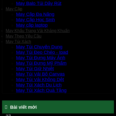
May Balo Túi Dây Rút
May Cặp
May Cặp Đa Năng
May Cặp Học Sinh
May cặp laptop
May Khẩu Trang Vải Kháng Khuẩn
May Theo Yêu Cầu
May Túi Xách
May Túi Chuyên Dụng
May Túi Đeo Chéo - Ipad
May Túi Đựng Máy Ảnh
May Túi Đựng Mỹ Phẩm
May Túi Giữ Nhiệt
May Túi Vải Bố Canvas
May Túi Vải Không Dệt
May Túi Xách Du Lịch
May Túi Xách Quà Tặng
Bài viết mới