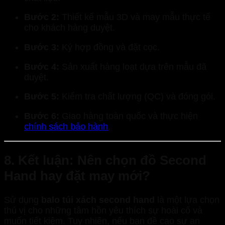
Bước 2:
Thiết kế mẫu 3D và may mẫu thực tế
cho khách hàng duyệt.
Bước 3:
Ký hợp đồng và đặt cọc.
Bước 4:
Sản xuất hàng loạt dựa trên mẫu đã
duyệt.
Bước 5:
Kiểm tra chất lượng (QC) và đóng gói.
Bước 6:
Giao hàng toàn quốc và thực hiện
chính sách bảo hành
.
8. Kết luận: Nên chọn đồ Second
Hand hay đặt may mới?
Sử dụng
balo túi xách second hand
là một lựa chọn
thú vị cho những tâm hồn yêu thích sự hoài cổ và
muốn tiết kiệm. Tuy nhiên, nếu bạn đề cao sự an