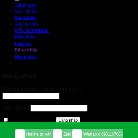
Trang chủ
Giới Thiệu
Sản phẩm
Góc tư vấn
MẪU SẢN PHẨM
Kiến thức
Liên Hệ
Đăng nhập
Newsletter
Đăng nhập
Bắt
Tên tài khoản hoặc địa chỉ email
*
buộc
Bắt
Mật khẩu
*
buộc
Ghi nhớ mật khẩu
Đăng nhập
Quên mật khẩu?
Hotline tư vấn
Zalo
Whatapp: 0901167668