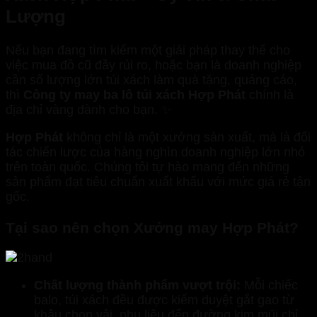
Lượng
Nếu bạn đang tìm kiếm một giải pháp thay thế cho
việc mua đồ cũ đầy rủi ro, hoặc bạn là doanh nghiệp
cần số lượng lớn túi xách làm quà tặng, quảng cáo,
thì
Công ty may ba lô túi xách Hợp Phát
chính là
địa chỉ vàng dành cho bạn. ✨
Hợp Phát
không chỉ là một xưởng sản xuất, mà là đối
tác chiến lược của hàng nghìn doanh nghiệp lớn nhỏ
trên toàn quốc. Chúng tôi tự hào mang đến những
sản phẩm đạt tiêu chuẩn xuất khẩu với mức giá rẻ tận
gốc.
Tại sao nên chọn Xưởng may Hợp Phát?
Chất lượng thành phẩm vượt trội:
Mỗi chiếc
balo, túi xách đều được kiểm duyệt gắt gao từ
khâu chọn vải, phụ liệu đến đường kim mũi chỉ.