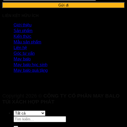
LIÊN KẾT HỮU ÍCH
Giới thiệu
Sản phẩm
Kiến thức
Mẫu sản phẩm
Liên hệ
Góc tư vấn
May balo
May balo học sinh
May balo quà tặng
Copyright 2026 ©
CÔNG TY CỔ PHẦN MAY BALO
TÚI XÁCH HỢP PHÁT
Tìm
kiếm: