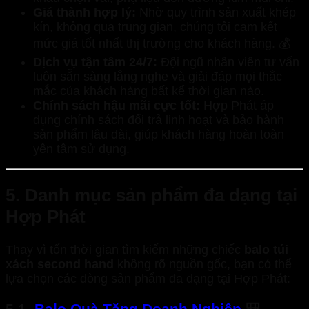
Giá thành hợp lý:
Nhờ quy trình sản xuất khép
kín, không qua trung gian, chúng tôi cam kết
mức giá tốt nhất thị trường cho khách hàng. 💰
Dịch vụ tận tâm 24/7:
Đội ngũ nhân viên tư vấn
luôn sẵn sàng lắng nghe và giải đáp mọi thắc
mắc của khách hàng bất kể thời gian nào.
Chính sách hậu mãi cực tốt:
Hợp Phát áp
dụng chính sách đổi trả linh hoạt và bảo hành
sản phẩm lâu dài, giúp khách hàng hoàn toàn
yên tâm sử dụng.
5. Danh mục sản phẩm đa dạng tại
Hợp Phát
Thay vì tốn thời gian tìm kiếm những chiếc
balo túi
xách second hand
không rõ nguồn gốc, bạn có thể
lựa chọn các dòng sản phẩm đa dạng tại Hợp Phát:
5.1.
Balo Quà Tặng Doanh Nghiệp
🎒