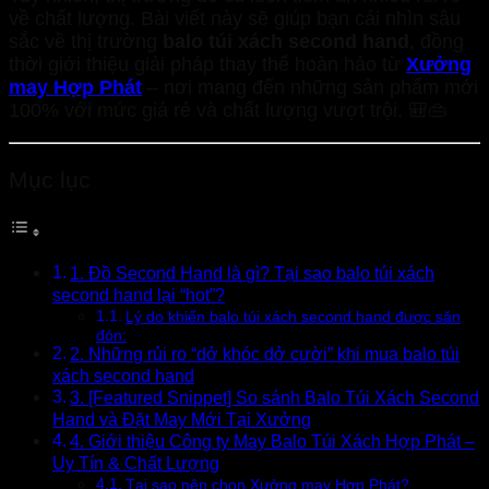
về chất lượng. Bài viết này sẽ giúp bạn cái nhìn sâu
sắc về thị trường
balo túi xách second hand
, đồng
thời giới thiệu giải pháp thay thế hoàn hảo từ
Xưởng
may Hợp Phát
– nơi mang đến những sản phẩm mới
100% với mức giá rẻ và chất lượng vượt trội. 🎒👜
Mục lục
1. Đồ Second Hand là gì? Tại sao balo túi xách
second hand lại “hot”?
Lý do khiến balo túi xách second hand được săn
đón:
2. Những rủi ro “dở khóc dở cười” khi mua balo túi
xách second hand
3. [Featured Snippet] So sánh Balo Túi Xách Second
Hand và Đặt May Mới Tại Xưởng
4. Giới thiệu Công ty May Balo Túi Xách Hợp Phát –
Uy Tín & Chất Lượng
Tại sao nên chọn Xưởng may Hợp Phát?