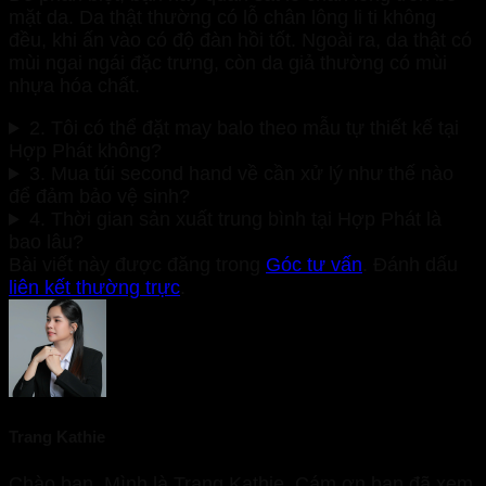
mặt da. Da thật thường có lỗ chân lông li ti không
đều, khi ấn vào có độ đàn hồi tốt. Ngoài ra, da thật có
mùi ngai ngái đặc trưng, còn da giả thường có mùi
nhựa hóa chất.
2. Tôi có thể đặt may balo theo mẫu tự thiết kế tại
Hợp Phát không?
3. Mua túi second hand về cần xử lý như thế nào
để đảm bảo vệ sinh?
4. Thời gian sản xuất trung bình tại Hợp Phát là
bao lâu?
Bài viết này được đăng trong
Góc tư vấn
. Đánh dấu
liên kết thường trực
.
Trang Kathie
Chào bạn, Mình là Trang Kathie. Cám ơn bạn đã xem