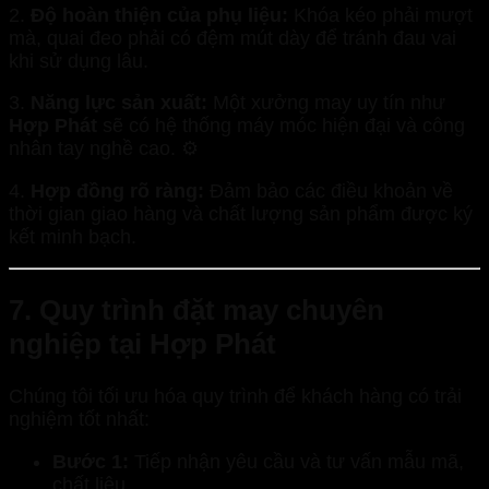
2.
Độ hoàn thiện của phụ liệu:
Khóa kéo phải mượt
mà, quai đeo phải có đệm mút dày để tránh đau vai
khi sử dụng lâu.
3.
Năng lực sản xuất:
Một xưởng may uy tín như
Hợp Phát
sẽ có hệ thống máy móc hiện đại và công
nhân tay nghề cao. ⚙️
4.
Hợp đồng rõ ràng:
Đảm bảo các điều khoản về
thời gian giao hàng và chất lượng sản phẩm được ký
kết minh bạch.
7. Quy trình đặt may chuyên
nghiệp tại Hợp Phát
Chúng tôi tối ưu hóa quy trình để khách hàng có trải
nghiệm tốt nhất:
Bước 1:
Tiếp nhận yêu cầu và tư vấn mẫu mã,
chất liệu.