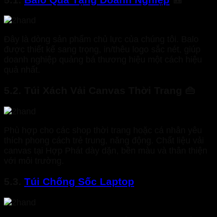
Đây là dòng sản phẩm chủ lực của chúng tôi. Balo
được thiết kế sang trọng, in/thêu logo sắc nét, giúp
doanh nghiệp quảng bá thương hiệu một cách hiệu
quả nhất.
5.2. Túi Xách Vải Canvas Thời Trang 👜
Phù hợp cho các shop thời trang hoặc cá nhân yêu
thích phong cách trẻ trung, năng động. Chất liệu vải
canvas tại Hợp Phát dày dặn, bền màu và thân thiện
với môi trường.
5.3.
Túi Chống Sốc Laptop