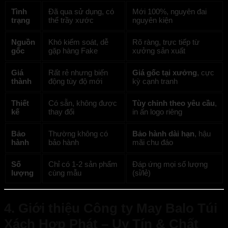
Tình
Đã qua sử dụng, có
Mới 100%, nguyên đai
trạng
thể trầy xước
nguyên kiện
Nguồn
Khó kiểm soát, dễ
Rõ ràng, trực tiếp từ
gốc
gặp hàng Fake
xưởng sản xuất
Giá
Rất rẻ nhưng biến
Giá gốc tại xưởng
, cực
thành
động tùy độ mới
kỳ cạnh tranh
Thiết
Có sẵn, không được
Tùy chỉnh theo yêu cầu
,
kế
thay đổi
in ấn logo riêng
Bảo
Thường không có
Bảo hành dài hạn
, hậu
hành
bảo hành
mãi chu đáo
Số
Chỉ có 1-2 sản phẩm
Đáp ứng mọi số lượng
lượng
cùng mẫu
(sỉ/lẻ)
4. Giới thiệu Công ty May Balo Túi
Xách Hợp Phát – Uy Tín & Chất