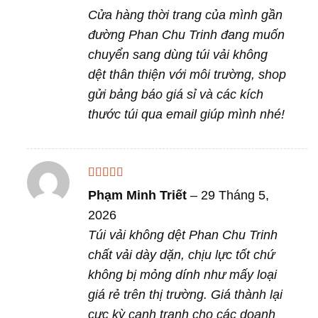
Cửa hàng thời trang của mình gần
đường Phan Chu Trinh đang muốn
chuyển sang dùng túi vải không
dệt thân thiện với môi trường, shop
gửi bảng báo giá sỉ và các kích
thước túi qua email giúp mình nhé!
Được xếp
Phạm Minh Triết
–
29 Tháng 5,
hạng
5
5 sao
2026
Túi vải không dệt Phan Chu Trinh
chất vải dày dặn, chịu lực tốt chứ
không bị mỏng dính như mấy loại
giá rẻ trên thị trường. Giá thành lại
cực kỳ cạnh tranh cho các doanh