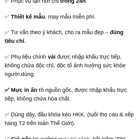
✅ Phục vụ tận nơi chỉ
trong 24h
.
✅
Thiết kế mẫu
, may mẫu miễn phí.
✅ Tư vấn theo ý khách, cho ra mẫu đẹp –
đúng
tiêu chí
.
✅ Phụ liệu chính
vải
được nhập khẩu trực tiếp,
không chứa độc chì, độc tố ảnh hưởng sức khỏe
người dùng.
✅ Mực in ấn
rõ nguồn gốc, được nhập khẩu trực
tiếp, không chứa hóa chất.
✅ Dùng dây, đầu khóa kéo HKK. (tuổi thọ cao & xếp
hàng T2 trên toàn Thế Giới).
✅
Giá gốc
tại xưởng
may túi xách
, tiết kiệm 20%