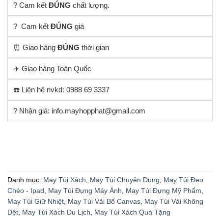
? Cam kết
ĐÚNG
chất lượng.
? Cam kết
ĐÚNG
giá
⏰ Giao hàng
ĐÚNG
thời gian
✈️ Giao hàng Toàn Quốc
☎️ Liện hệ nvkd: 0988 69 3337
? Nhận giá: info.mayhopphat@gmail.com
Danh mục:
May Túi Xách
,
May Túi Chuyên Dụng
,
May Túi Đeo
Chéo - Ipad
,
May Túi Đựng Máy Ảnh
,
May Túi Đựng Mỹ Phẩm
,
May Túi Giữ Nhiệt
,
May Túi Vải Bố Canvas
,
May Túi Vải Không
Dệt
,
May Túi Xách Du Lịch
,
May Túi Xách Quà Tặng