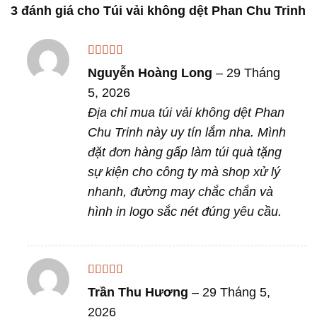
3 đánh giá cho
Túi vải không dệt Phan Chu Trinh
Được xếp
Nguyễn Hoàng Long
–
29 Tháng
hạng
5
5 sao
5, 2026
Địa chỉ mua túi vải không dệt Phan
Chu Trinh này uy tín lắm nha. Mình
đặt đơn hàng gấp làm túi quà tặng
sự kiện cho công ty mà shop xử lý
nhanh, đường may chắc chắn và
hình in logo sắc nét đúng yêu cầu.
Được xếp
Trần Thu Hương
–
29 Tháng 5,
hạng
5
5 sao
2026