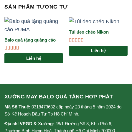
SẢN PHẨM TƯƠNG TỰ
Túi đeo chéo Nikon
Balo quà tặng quảng cáo
PUMA: Giải pháp marketing
Được
Liên hệ
đẳng cấp cho doanh nghiệp
xếp
Được xếp
hạng
Liên hệ
hạng
4.67
5
0
sao
5
sao
XƯỞNG MAY BALO QUÀ TẶNG HỢP PHÁT
Mã Số Thuế:
0318473632 cấp ngày 23 tháng 5 năm 2024 do
Sở Kế Hoạch Đầu Tư Tp Hồ Chí Minh.
Địa chỉ VPGD & Xưởng:
48/1 Đường Số 3, Khu Phố 6,
Phường Bình Hưng Hoà, Thành phố Hồ Chí Minh 700000