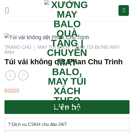
Bỏ
qua
nội
dung
TRANG CHỦ
/
MAY TÚI XÁCH
/
MAY TÚI ĐỰNG MÁY
ẢNH
Túi vải không dệt Phan Chu Trinh
5.00
3
trên 5
dựa trên
Liên hệ
đánh giá
? Dịch vụ CSKH chu đáo 24/7