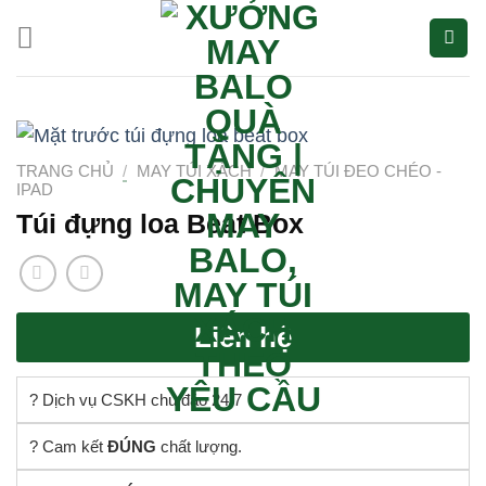
Bỏ
qua
nội
dung
TRANG CHỦ
/
MAY TÚI XÁCH
/
MAY TÚI ĐEO CHÉO -
IPAD
Túi đựng loa Beat Box
Liên hệ
? Dịch vụ CSKH chu đáo 24/7
? Cam kết
ĐÚNG
chất lượng.