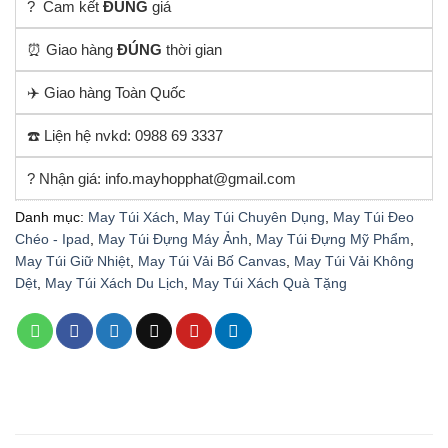
? Cam kết
ĐÚNG
giá
⏰ Giao hàng
ĐÚNG
thời gian
✈️ Giao hàng Toàn Quốc
☎️ Liện hệ nvkd: 0988 69 3337
? Nhận giá: info.mayhopphat@gmail.com
Danh mục:
May Túi Xách
,
May Túi Chuyên Dụng
,
May Túi Đeo
Chéo - Ipad
,
May Túi Đựng Máy Ảnh
,
May Túi Đựng Mỹ Phẩm
,
May Túi Giữ Nhiệt
,
May Túi Vải Bố Canvas
,
May Túi Vải Không
Dệt
,
May Túi Xách Du Lịch
,
May Túi Xách Quà Tặng