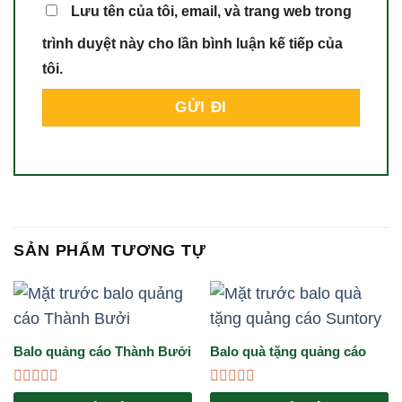
Lưu tên của tôi, email, và trang web trong
trình duyệt này cho lần bình luận kế tiếp của
tôi.
SẢN PHẨM TƯƠNG TỰ
Balo quảng cáo Thành Bưởi
Balo quà tặng quảng cáo
Suntory
Được
Được