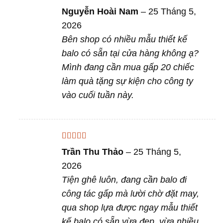
Được xếp
Nguyễn Hoài Nam
–
25 Tháng 5,
hạng
5
5 sao
2026
Bên shop có nhiều mẫu thiết kế
balo có sẵn tại cửa hàng không ạ?
Mình đang cần mua gấp 20 chiếc
làm quà tặng sự kiện cho công ty
vào cuối tuần này.
Được xếp
Trần Thu Thảo
–
25 Tháng 5,
hạng
5
5 sao
2026
Tiện ghê luôn, đang cần balo đi
công tác gấp mà lười chờ đặt may,
qua shop lựa được ngay mẫu thiết
kế balo có sẵn vừa đẹp, vừa nhiều