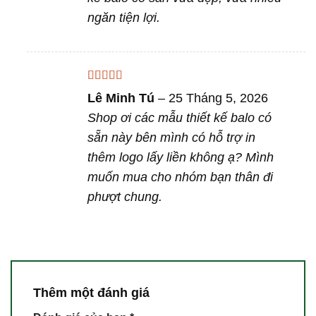
ngăn tiện lợi.
Được xếp
Lê Minh Tú
–
25 Tháng 5, 2026
hạng
5
5 sao
Shop ơi các mẫu thiết kế balo có
sẵn này bên mình có hỗ trợ in
thêm logo lấy liền không ạ? Mình
muốn mua cho nhóm bạn thân đi
phượt chung.
Thêm một đánh giá