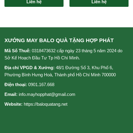
Liên hệ
Liên hệ
xếp
xếp
hạng
hạng
0
0
5
5
sao
sao
XƯỞNG MAY BALO QUÀ TẶNG HỢP PHÁT
Mã Số Thuế:
0318473632 cấp ngày 23 tháng 5 năm 2024 do
Sở Kế Hoạch Đầu Tư Tp Hồ Chí Minh.
Địa chỉ VPGD & Xưởng:
48/1 Đường Số 3, Khu Phố 6,
Phường Bình Hưng Hoà, Thành phố Hồ Chí Minh 700000
Điện thoại:
0901.167.668
Email:
info.mayhopphat@gmail.com
Website:
https://baloquatang.net