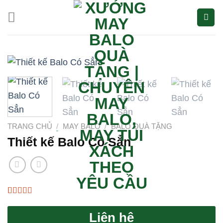
Bỏ
qua
nội
dung
TRANG CHỦ
/
MAY BALO
/
BALO QUÀ TẶNG
Thiết kế Balo Có Sẳn
5.00
3
trên 5
dựa trên
Liên hệ
đánh giá