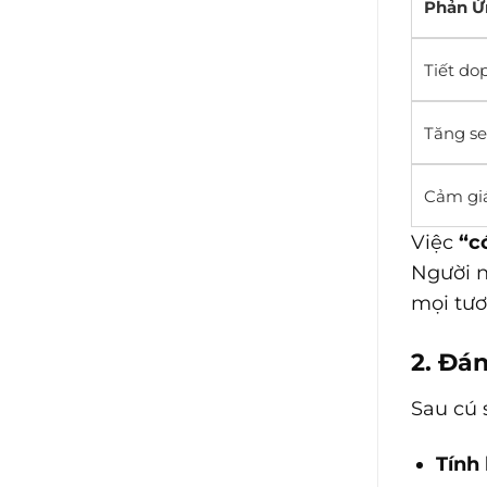
Phản Ứ
Tiết d
Tăng se
Cảm giá
Việc
“c
Người 
mọi tươ
2. Đá
Sau cú 
Tính