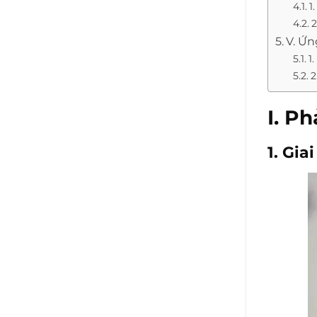
1
2
V. Ứ
1
2
I. P
1. Gi