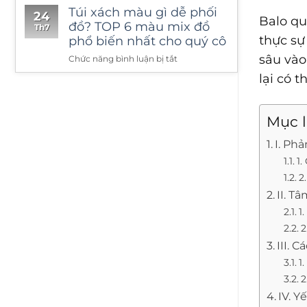
Túi xách màu gì dễ phối
24
Balo qu
đồ? TOP 6 màu mix đồ
Th7
thực sự
phổ biến nhất cho quý cô
sâu và
ở
Chức năng bình luận bị tắt
Túi
lại có 
xách
màu
gì
Mục 
dễ
phối
I. Ph
đồ?
1.
TOP
6
2
màu
II. T
mix
1
đồ
2
phổ
biến
III. 
nhất
1
cho
2
quý
cô
IV. 