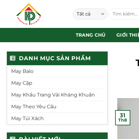
Bỏ
Tìm
qua
kiếm:
nội
dung
TRANG CHỦ
GIỚI THI
DANH MỤC SẢN PHẨM
May Balo
May Cặp
May Khẩu Trang Vải Kháng Khuẩn
May Theo Yêu Cầu
31
May Túi Xách
Th8