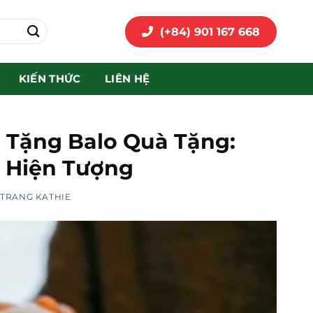
(+84) 901 167 668
KIẾN THỨC
LIÊN HỆ
 Tặng Balo Quà Tặng:
 Hiện Tượng
I
TRANG KATHIE