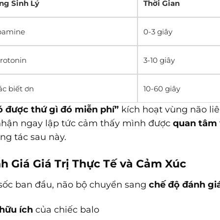
ng Sinh Lý
Thời Gian
opamine
0-3 giây
rotonin
3-10 giây
c biết ơn
10-60 giây
ó được thứ gì đó miễn phí”
kích hoạt vùng não l
nhận ngay lập tức cảm thấy mình được
quan tâm 
ng tác sau này.
nh Giá Giá Trị Thực Tế và Cảm Xúc
sốc ban đầu, não bộ chuyển sang
chế độ đánh gi
 hữu ích
của chiếc balo