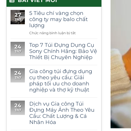
BÀI VIẾT MỚI
5 Tiêu chí vàng chọn
27
công ty may balo chất
Th7
lượng
ở
Chức năng bình luận bị tắt
5
Tiêu
Top 7 Túi Đựng Dụng Cụ
24
chí
Sony Chính Hãng: Bảo Vệ
Th7
vàng
Thiết Bị Chuyên Nghiệp
chọn
công
Gia công túi đựng dụng
ty
24
cụ theo yêu cầu: Giải
may
Th7
pháp tối ưu cho doanh
balo
chất
nghiệp và thợ kỹ thuật
lượng
Dịch vụ Gia công Túi
24
Đựng Máy Ảnh Theo Yêu
Th7
Cầu: Chất Lượng & Cá
Nhân Hóa