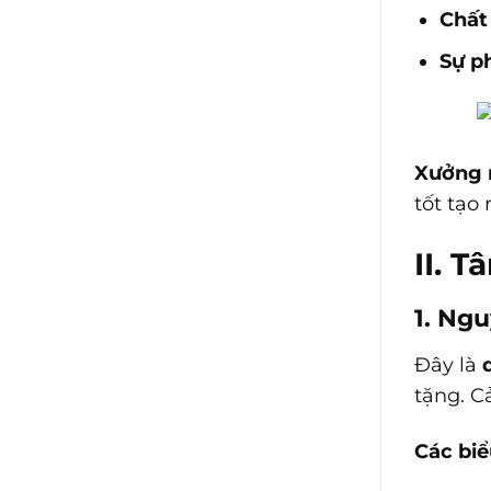
Chất 
Sự p
Xưởng 
tốt tạo 
II. 
1. Ngu
Đây là
tặng. C
Các biể