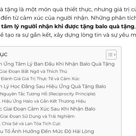
à tặng là một món quà thiết thực, nhưng giá trị c
 đến từ cảm xúc của người nhận. Những phân tíc
o
tâm lý người nhận khi được tặng balo quà tặng
thể tạo ra sự gắn kết, xây dựng lòng tin và sự yêu
lục
ản Ứng Tâm Lý Ban Đầu Khi Nhận Balo Quà Tặng
 Giai Đoạn Bất Ngờ và Thích Thú
. Đánh Giá Giá Trị Thực Tế và Cảm Xúc
âm Lý Học Đằng Sau Hiệu Ứng Quà Tặng Balo
. Nguyên Tắc Tương Hỗ (Reciprocity Principle)
. Hiệu Ứng Halo và Gắn Kết Thương Hiệu
Các Giai Đoạn Cảm Xúc Sau Khi Nhận Balo
. Giai Đoạn Sử Dụng và Trải Nghiệm
. Chia Sẻ và Lan Tỏa Tích Cực
Yếu Tố Ảnh Hưởng Đến Mức Độ Hài Lòng