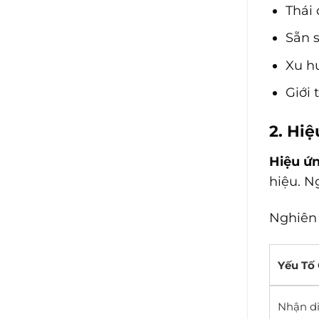
Thái
Sẵn 
Xu h
Giới 
2. Hi
Hiệu ứn
hiệu. N
Nghiên
Yếu Tố
Nhận di