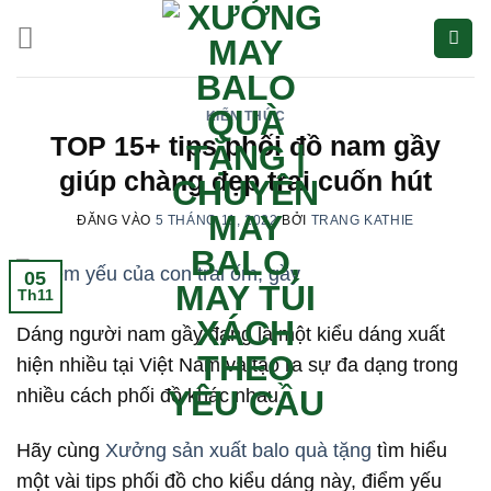
Bỏ
qua
nội
dung
KIẾN THỨC
TOP 15+ tips phối đồ nam gầy
giúp chàng đẹp trai cuốn hút
ĐĂNG VÀO
5 THÁNG 11, 2022
BỞI
TRANG KATHIE
05
Th11
Dáng người nam gầy đang là một kiểu dáng xuất
hiện nhiều tại Việt Nam và tạo ra sự đa dạng trong
nhiều cách phối đồ khác nhau.
Hãy cùng
Xưởng sản xuất balo quà tặng
tìm hiểu
một vài tips phối đồ cho kiểu dáng này, điểm yếu