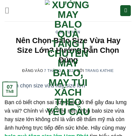
Bỏ
qua
nội
dung
GÓC TƯ VẤN
Nên Chọn Balo Size Vừa Hay
Size Lớn? Hướng Dẫn Chọn
Đúng
ĐĂNG VÀO
7 THÁNG 8, 2025
BỞI
TRANG KATHIE
07
Th8
Bạn có biết chọn sai size balo có thể gây đau lưng
và vai? Chính vì vậy, việc nên chọn balo size vừa
hay size lớn không chỉ là vấn đề thẩm mỹ mà còn
ảnh hưởng trực tiếp đến sức khỏe. Hãy cùng may