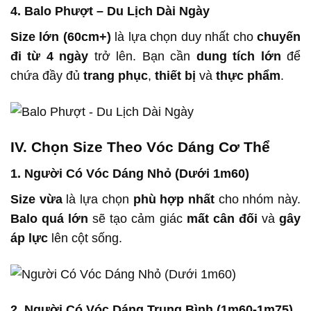
4. Balo Phượt – Du Lịch Dài Ngày
Size lớn (60cm+)
là lựa chọn duy nhất cho
chuyến
đi từ 4 ngày
trở lên. Bạn cần
dung tích lớn
để
chứa đầy đủ
trang phục
,
thiết bị
và
thực phẩm
.
IV. Chọn Size Theo Vóc Dáng Cơ Thể
1. Người Có Vóc Dáng Nhỏ (Dưới 1m60)
Size vừa
là lựa chọn
phù hợp nhất
cho nhóm này.
Balo quá lớn
sẽ tạo cảm giác
mất cân đối
và
gây
áp lực
lên cột sống.
2. Người Có Vóc Dáng Trung Bình (1m60-1m75)