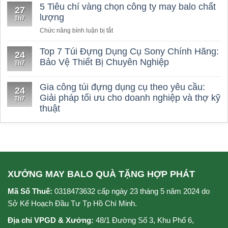
5 Tiêu chí vàng chọn công ty may balo chất
27
lượng
Th7
ở
Chức năng bình luận bị tắt
5
Tiêu
Top 7 Túi Đựng Dụng Cụ Sony Chính Hãng:
24
chí
Bảo Vệ Thiết Bị Chuyên Nghiệp
Th7
vàng
chọn
Gia công túi đựng dụng cụ theo yêu cầu:
công
24
Giải pháp tối ưu cho doanh nghiệp và thợ kỹ
ty
Th7
thuật
may
balo
chất
lượng
XƯỞNG MAY BALO QUÀ TẶNG HỢP PHÁT
Mã Số Thuế:
0318473632 cấp ngày 23 tháng 5 năm 2024 do
Sở Kế Hoạch Đầu Tư Tp Hồ Chí Minh.
Địa chỉ VPGD & Xưởng:
48/1 Đường Số 3, Khu Phố 6,