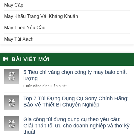
May Cặp
May Khẩu Trang Vải Kháng Khuẩn
May Theo Yêu Cầu
May Túi Xách
BÀI VIẾT MỚI
5 Tiêu chí vàng chọn công ty may balo chất
27
lượng
Th7
ở
Chức năng bình luận bị tắt
5
Tiêu
Top 7 Túi Đựng Dụng Cụ Sony Chính Hãng:
24
chí
Bảo Vệ Thiết Bị Chuyên Nghiệp
Th7
vàng
chọn
Gia công túi đựng dụng cụ theo yêu cầu:
công
24
Giải pháp tối ưu cho doanh nghiệp và thợ kỹ
ty
Th7
thuật
may