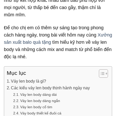
như sự kết hợp khác nhau đảm bảo phù hợp với
mọi người, từ thấp bé đến cao gầy, thậm chí là
mũm mĩm.
Để cho chị em có thêm sự sáng tạo trong phong
cách hàng ngày, trong bài viết hôm nay cùng
Xưởng
sản xuất balo quà tặng
tìm hiểu kỹ hơn về váy len
body và những cách mix and match từ phổ biến đến
độc lạ nhé.
Mục lục
Váy len body là gì?
Các kiểu váy len body thịnh hành ngày nay
Váy len body dáng dài
Váy len body dáng ngắn
Váy len body cổ tim
Váy body thiết kế đuôi cá