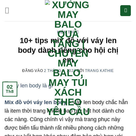
Bỏ
qua
nội
dung
KIẾN THỨC
10+ tips mix đồ với váy len
body dành riêng cho hội chị
em
ĐĂNG VÀO
2 THÁNG 8, 2022
BỞI
TRANG KATHIE
02
Th8
Mix đồ với váy len body
– Váy len body chắc hẳn
là item thời trang không bao giờ hết hot dành cho
các nàng. Cũng chính vì vậy mà trang phục này
được biến tấu thành rất nhiều phong cách những