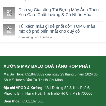
balo
chất
Dịch vụ Gia công Túi Đựng Máy Ảnh Theo
24
lượng
Yêu Cầu: Chất Lượng & Cá Nhân Hóa
Th7
Túi xách màu gì dễ phối đồ? TOP 6 màu
24
mix đồ phổ biến nhất cho quý cô
Th7
ở
Chức năng bình luận bị tắt
Túi
xách
màu
gì
dễ
phối
XƯỞNG MAY BALO QUÀ TẶNG HỢP PHÁT
đồ?
TOP
Mã Số Thuế:
0318473632 cấp ngày 23 tháng 5 năm 2024 do
6
Sở Kế Hoạch Đầu Tư Tp Hồ Chí Minh.
màu
mix
Địa chỉ VPGD & Xưởng:
48/1 Đường Số 3, Khu Phố 6,
đồ
Phường Bình Hưng Hoà, Thành phố Hồ Chí Minh 700000
phổ
biến
Điện thoại:
0901.167.668
nhất