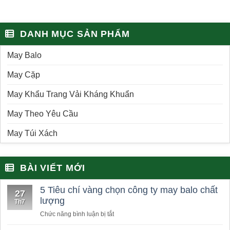
DANH MỤC SẢN PHẨM
May Balo
May Cặp
May Khẩu Trang Vải Kháng Khuẩn
May Theo Yêu Cầu
May Túi Xách
BÀI VIẾT MỚI
5 Tiêu chí vàng chọn công ty may balo chất
27
lượng
Th7
ở
Chức năng bình luận bị tắt
5