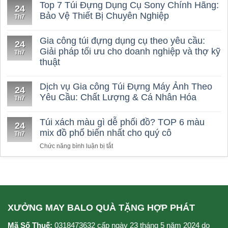
Tiêu
Top 7 Túi Đựng Dụng Cụ Sony Chính Hãng:
24
chí
Bảo Vệ Thiết Bị Chuyên Nghiệp
Th7
vàng
chọn
Gia công túi đựng dụng cụ theo yêu cầu:
công
24
Giải pháp tối ưu cho doanh nghiệp và thợ kỹ
ty
Th7
thuật
may
balo
chất
Dịch vụ Gia công Túi Đựng Máy Ảnh Theo
24
lượng
Yêu Cầu: Chất Lượng & Cá Nhân Hóa
Th7
Túi xách màu gì dễ phối đồ? TOP 6 màu
24
mix đồ phổ biến nhất cho quý cô
Th7
ở
Chức năng bình luận bị tắt
Túi
xách
màu
gì
dễ
phối
XƯỞNG MAY BALO QUÀ TẶNG HỢP PHÁT
đồ?
TOP
Mã Số Thuế:
0318473632 cấp ngày 23 tháng 5 năm 2024 do