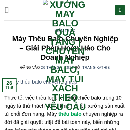
Bỏ
qua
nội
dung
KIẾN THỨC
Máy Thêu Balo Chuyên Nghiệp
– Giải Pháp Hoàn Hảo Cho
Doanh Nghiệp
ĐĂNG VÀO
26 THÁNG 8, 2025
BỞI
TRANG KATHIE
26
Th8
Thực tế, việc thêu logo lên 500 chiếc balo trong 10
ngày là thử thách từng khiến nhiều xưởng sản xuất
từ chối đơn hàng. Máy
thêu balo
chuyên nghiệp ra
đời đã giải quyết triệt để bài toán này, biến những