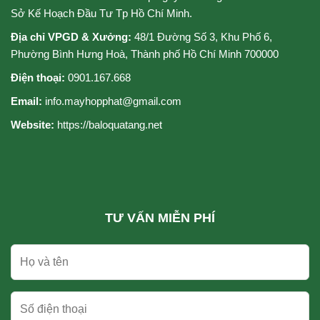
6
Sở Kế Hoạch Đầu Tư Tp Hồ Chí Minh.
màu
mix
Địa chỉ VPGD & Xưởng:
48/1 Đường Số 3, Khu Phố 6,
đồ
Phường Bình Hưng Hoà, Thành phố Hồ Chí Minh 700000
phổ
biến
Điện thoại:
0901.167.668
nhất
Email:
info.mayhopphat@gmail.com
cho
quý
Website:
https://baloquatang.net
cô
TƯ VẤN MIỄN PHÍ