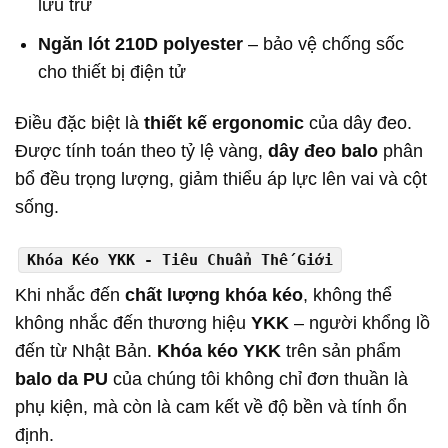
lưu trữ
Ngăn lót 210D polyester
– bảo vệ chống sốc
cho thiết bị điện tử
Điều đặc biệt là
thiết kế ergonomic
của dây đeo.
Được tính toán theo tỷ lệ vàng,
dây đeo balo
phân
bổ đều trọng lượng, giảm thiểu áp lực lên vai và cột
sống.
Khóa Kéo YKK - Tiêu Chuẩn Thế Giới
Khi nhắc đến
chất lượng khóa kéo
, không thể
không nhắc đến thương hiệu
YKK
– người khổng lồ
đến từ Nhật Bản.
Khóa kéo YKK
trên sản phẩm
balo da PU
của chúng tôi không chỉ đơn thuần là
phụ kiện, mà còn là cam kết về độ bền và tính ổn
định.