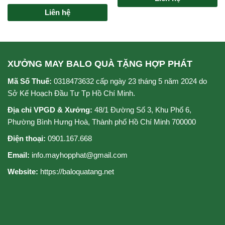
xếp
Được
hạng
Liên hệ
xếp
0
hạng
5
0
sao
5
sao
XƯỞNG MAY BALO QUÀ TẶNG HỢP PHÁT
Mã Số Thuế:
0318473632 cấp ngày 23 tháng 5 năm 2024 do
Sở Kế Hoạch Đầu Tư Tp Hồ Chí Minh.
Địa chỉ VPGD & Xưởng:
48/1 Đường Số 3, Khu Phố 6,
Phường Bình Hưng Hoà, Thành phố Hồ Chí Minh 700000
Điện thoại:
0901.167.668
Email:
info.mayhopphat@gmail.com
Website:
https://baloquatang.net