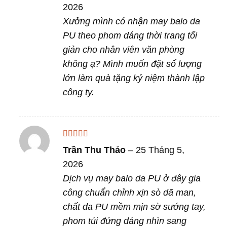
2026
Xưởng mình có nhận may balo da
PU theo phom dáng thời trang tối
giản cho nhân viên văn phòng
không ạ? Mình muốn đặt số lượng
lớn làm quà tặng kỷ niệm thành lập
công ty.
Được xếp
Trần Thu Thảo
–
25 Tháng 5,
hạng
4
5
sao
2026
Dịch vụ may balo da PU ở đây gia
công chuẩn chỉnh xịn sò dã man,
chất da PU mềm mịn sờ sướng tay,
phom túi đứng dáng nhìn sang