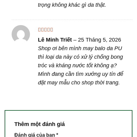
trọng không khác gì da thật.
Được xếp
Lê Minh Triết
–
25 Tháng 5, 2026
hạng
4
5
sao
Shop ơi bên mình may balo da PU
thì loại da này có xử lý chống bong
tróc và kháng nước tốt không ạ?
Mình đang cần tìm xưởng uy tín để
đặt may mẫu cho shop thời trang.
Thêm một đánh giá
Đánh giá của bạn
*