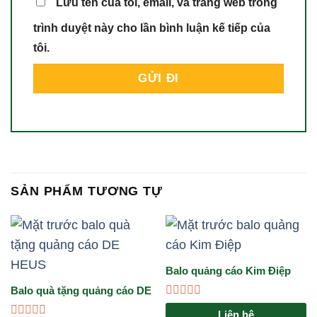
Lưu tên của tôi, email, và trang web trong
trình duyệt này cho lần bình luận kế tiếp của
tôi.
SẢN PHẨM TƯƠNG TỰ
Balo quảng cáo Kim Điệp
Balo quà tặng quảng cáo DE
HEUS
Được
Liên hệ