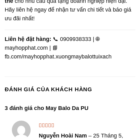
thể
cho nhu cầu quà tặng doanh nghiệp hiện đại.
Hãy liên hệ ngay để nhận tư vấn chi tiết và báo giá
ưu đãi nhất!
Liên hệ đặt hàng:
📞 0909938333 | 🌐
mayhopphat.com | 📘
fb.com/mayhopphat.xuongmaybalottuixach
ĐÁNH GIÁ CỦA KHÁCH HÀNG
3 đánh giá cho
May Balo Da PU
Được xếp
Nguyễn Hoài Nam
–
25 Tháng 5,
hạng
5
5 sao