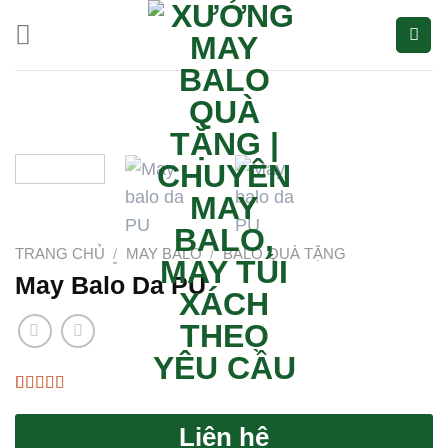
Bỏ
qua
nội
dung
TRANG CHỦ
/
MAY BALO
/
BALO QUÀ TẶNG
May Balo Da PU
4.33
3
trên 5
dựa trên
Liên hệ
đánh giá