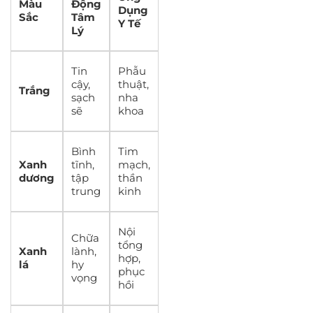
Màu
Động
Dụng
Sắc
Tâm
Y Tế
Lý
Tin
Phẫu
cậy,
thuật,
Trắng
sạch
nha
sẽ
khoa
Bình
Tim
Xanh
tĩnh,
mạch,
dương
tập
thần
trung
kinh
Nội
Chữa
tổng
Xanh
lành,
hợp,
lá
hy
phục
vọng
hồi