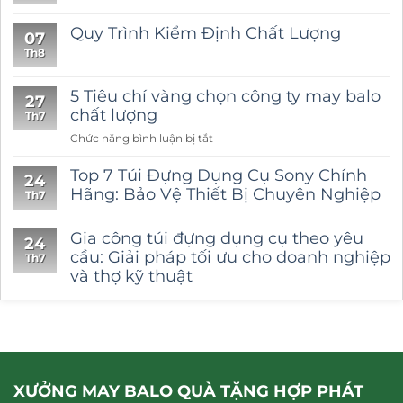
Quy Trình Kiểm Định Chất Lượng
07
Th8
5 Tiêu chí vàng chọn công ty may balo
27
chất lượng
Th7
ở
Chức năng bình luận bị tắt
5
Tiêu
Top 7 Túi Đựng Dụng Cụ Sony Chính
24
chí
Hãng: Bảo Vệ Thiết Bị Chuyên Nghiệp
Th7
vàng
chọn
Gia công túi đựng dụng cụ theo yêu
công
24
cầu: Giải pháp tối ưu cho doanh nghiệp
ty
Th7
và thợ kỹ thuật
may
balo
chất
lượng
XƯỞNG MAY BALO QUÀ TẶNG HỢP PHÁT