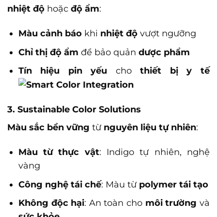
nhiệt độ
hoặc
độ ẩm
:
Màu cảnh báo
khi
nhiệt độ
vượt ngưỡng
Chỉ thị độ ẩm
để bảo quản
dược phẩm
Tín hiệu pin yếu
cho
thiết bị y tế
3. Sustainable Color Solutions
Màu sắc bền vững
từ
nguyên liệu tự nhiên
:
Màu từ thực vật
: Indigo tự nhiên, nghệ
vàng
Công nghệ tái chế
: Màu từ
polymer tái tạo
Không độc hại
: An toàn cho
môi trường
và
sức khỏe