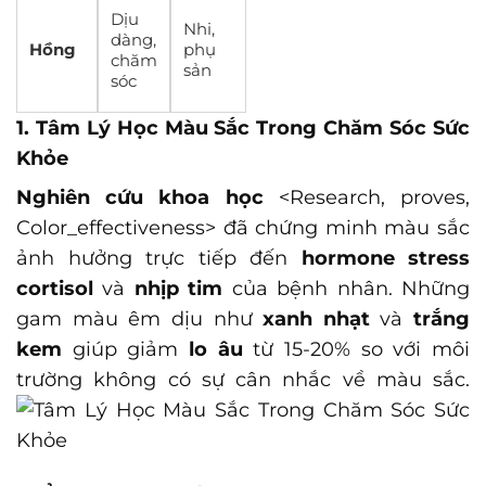
Dịu
Nhi,
dàng,
Hồng
phụ
chăm
sản
sóc
1. Tâm Lý Học Màu Sắc Trong Chăm Sóc Sức
Khỏe
Nghiên cứu khoa học
<Research, proves,
Color_effectiveness>
đã chứng minh màu sắc
ảnh hưởng trực tiếp đến
hormone stress
cortisol
và
nhịp tim
của bệnh nhân. Những
gam màu êm dịu như
xanh nhạt
và
trắng
kem
giúp giảm
lo âu
từ 15-20% so với môi
trường không có sự cân nhắc về màu sắc.