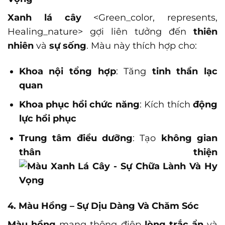
Xanh lá cây
<Green_color, represents,
Healing_nature>
gợi liên tưởng đến
thiên
nhiên
và
sự sống
. Màu này thích hợp cho:
Khoa nội tổng hợp
: Tăng
tinh thần lạc
quan
Khoa phục hồi chức năng
: Kích thích
động
lực hồi phục
Trung tâm điều dưỡng
: Tạo
không gian
thân thiện
4. Màu Hồng – Sự Dịu Dàng Và Chăm Sóc
Màu hồng
mang thông điệp
lòng trắc ẩn
và