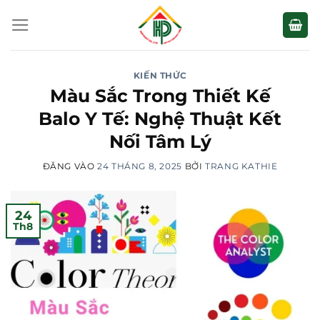
Bỏ
qua
nội
dung
KIẾN THỨC
Màu Sắc Trong Thiết Kế
Balo Y Tế: Nghệ Thuật Kết
Nối Tâm Lý
ĐĂNG VÀO
24 THÁNG 8, 2025
BỞI
TRANG KATHIE
24
Th8