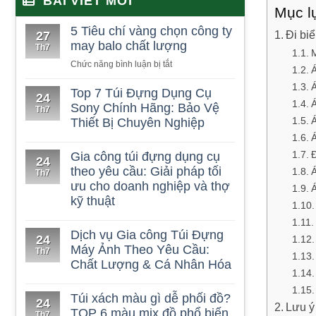
BÀI VIẾT MỚI
Mục l
5 Tiêu chí vàng chọn công ty
Đi bi
27
may balo chất lượng
Th7
M
ở
Chức năng bình luận bị tắt
Á
5
Á
Tiêu
Top 7 Túi Đựng Dụng Cụ
24
Á
chí
Sony Chính Hãng: Bảo Vệ
Th7
vàng
Á
Thiết Bị Chuyên Nghiệp
chọn
Á
công
Đ
Gia công túi đựng dụng cụ
ty
24
theo yêu cầu: Giải pháp tối
Á
may
Th7
ưu cho doanh nghiệp và thợ
balo
Á
chất
kỹ thuật
lượng
Dịch vụ Gia công Túi Đựng
24
Máy Ảnh Theo Yêu Cầu:
Th7
Chất Lượng & Cá Nhân Hóa
Túi xách màu gì dễ phối đồ?
24
Lưu ý 
TOP 6 màu mix đồ phổ biến
Th7