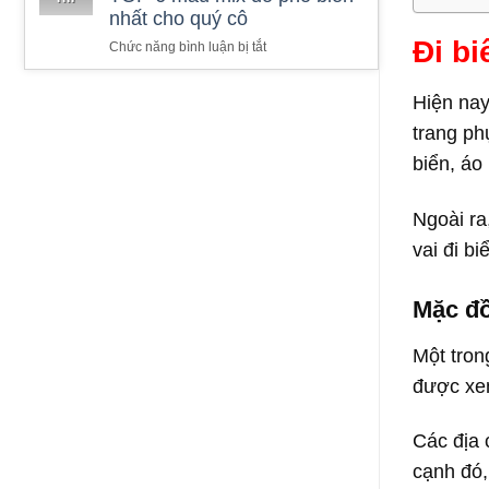
nhất cho quý cô
Đi bi
ở
Chức năng bình luận bị tắt
Túi
xách
Hiện nay
màu
gì
trang ph
dễ
biển, áo
phối
đồ?
TOP
Ngoài ra
6
vai đi b
màu
mix
đồ
Mặc đồ
phổ
biến
Một tron
nhất
cho
được xem
quý
cô
Các địa 
cạnh đó,