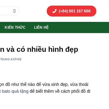
(+84) 901 167 668
KIẾN THỨC
LIÊN HỆ
in và có nhiều hình đẹp
TRANG KATHIE
họn đồ như thế nào để vừa xinh đẹp, vừa thoải
 balo quà tặng
để biết thêm về cách phối đồ đi