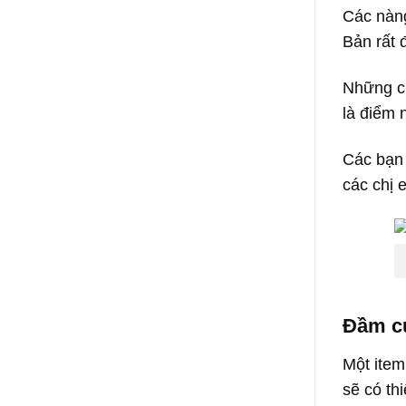
Các nàng
Bản rất 
Những ch
là điểm 
Các bạn 
các chị 
Đầm cú
Một item
sẽ có th