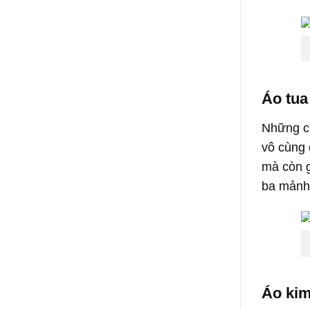
Áo tua
Những ch
vô cùng 
mà còn g
ba mản
Áo kim