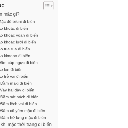
ục
ển mặc gì?
ặc đồ bikini đi biển
o khoác đi biển
o khoác voan đi biển
o khoác lưới đi biển
o tua rua đi biển
o kimono đi biển
ầm cúp ngực đi biển
o len đi biển
o trễ vai đi biển
Đầm maxi đi biển
Váy hai dây đi biển
Đầm sát nách đi biển
Đầm lệch vai đi biển
Đầm cổ yếm mặc đi biển
Đầm hở lưng mặc đi biển
khi mặc thời trang đi biển