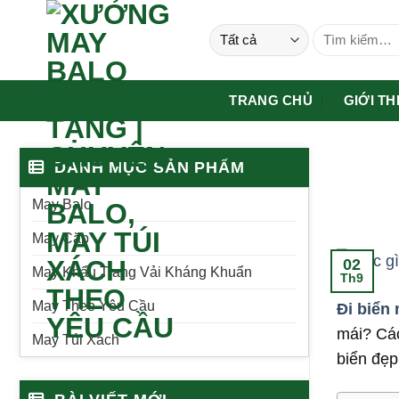
Bỏ
Tìm
qua
kiếm:
nội
dung
TRANG CHỦ
GIỚI TH
DANH MỤC SẢN PHẨM
May Balo
May Cặp
02
May Khẩu Trang Vải Kháng Khuẩn
Th9
May Theo Yêu Cầu
Đi biển 
mái? Các
May Túi Xách
biển đẹp