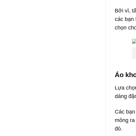
Bởi vì, 
các bạn 
chọn cho
Áo kho
Lựa chọn
dáng đậm
Các bạn 
mỏng ra 
đó.