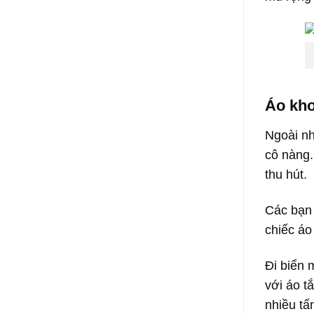
Áo kho
Ngoài nh
cô nàng.
thu hút.
Các bạn 
chiếc áo
Đi biển 
với áo t
nhiều tấ