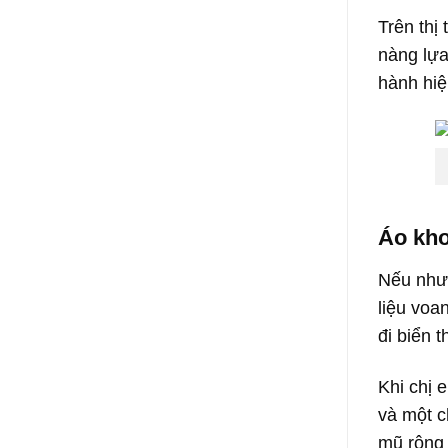
Trên thị
nàng lựa
hành hiệ
Áo kho
Nếu như 
liệu voa
đi biển 
Khi chị 
và một c
mũ rộng 