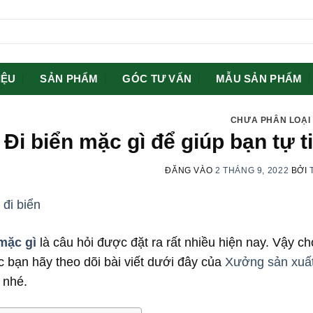
IỆU
SẢN PHẨM
GÓC TƯ VẤN
MẪU SẢN PHẨM
CHƯA PHÂN LOẠI
Đi biển mặc gì để giúp bạn tự t
ĐĂNG VÀO
2 THÁNG 9, 2022
BỞI
mặc gì
là câu hỏi được đặt ra rất nhiều hiện nay. Vậy c
 bạn hãy theo dõi bài viết dưới đây của
Xưởng sản xuất
 nhé.