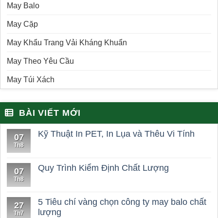
May Balo
May Cặp
May Khẩu Trang Vải Kháng Khuẩn
May Theo Yêu Cầu
May Túi Xách
BÀI VIẾT MỚI
Kỹ Thuật In PET, In Lụa và Thêu Vi Tính
07
Th8
Quy Trình Kiểm Định Chất Lượng
07
Th8
5 Tiêu chí vàng chọn công ty may balo chất
27
lượng
Th7