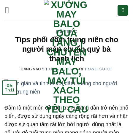
Bỏ
qua
nội
dung
KIẾN THỨC
Tips phối đầm trung niên cho
người mập chuẩn quý bà
thanh lịch
ĐĂNG VÀO
5 THÁNG 11, 2022
BỞI
TRANG KATHIE
05
Th11
Đầm là một món đồ thời trang đang dần trở nên phổ
biến, được sử dụng ngày càng rộng rãi hơn và nhận
được sự quan tâm rất lớn bởi người dùng nhất là
đối với độ tuổi trung niên mang dáng người mập