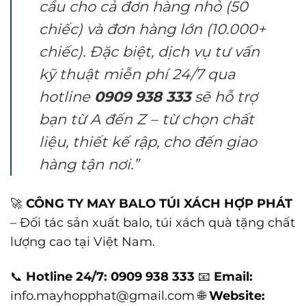
cầu cho cả đơn hàng nhỏ (50
chiếc) và đơn hàng lớn (10.000+
chiếc). Đặc biệt, dịch vụ tư vấn
kỹ thuật miễn phí 24/7 qua
hotline
0909 938 333
sẽ hỗ trợ
bạn từ A đến Z – từ chọn chất
liệu, thiết kế rập, cho đến giao
hàng tận nơi.”
🚀
CÔNG TY MAY BALO TÚI XÁCH HỢP PHÁT
– Đối tác sản xuất balo, túi xách quà tặng chất
lượng cao tại Việt Nam.
📞
Hotline 24/7:
0909 938 333
📧
Email:
info.mayhopphat@gmail.com 🌐
Website: