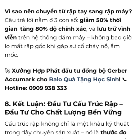
Vì sao nên chuyển từ rập tay sang rập máy?
Câu trả lời nằm ở 3 con số:
giảm 50% thời
gian
,
tăng 80% độ chính xác
, và
lưu trữ vĩnh
viễn
trên hệ thống đám mây – không bao giờ
lo mất rập gốc khi gặp sự cố cháy nổ, ẩm
mốc.
🚀
Xưởng Hợp Phát đầu tư đồng bộ Gerber
Accumark cho
Balo Quà Tặng Học Sinh
!
📞
Hotline:
0909 938 333
8. Kết Luận: Đầu Tư Cấu Trúc Rập –
Đầu Tư Cho Chất Lượng Bền Vững
Cấu trúc rập không chỉ là một khâu kỹ thuật
trong dây chuyền sản xuất – nó là
thước đo