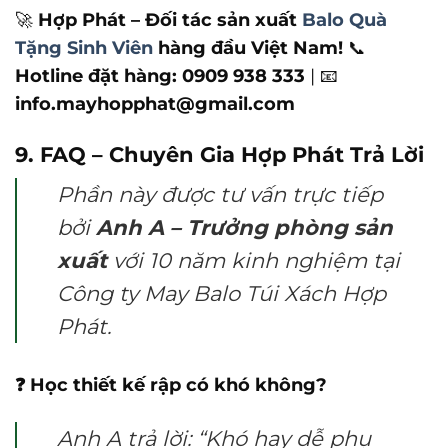
🚀
Hợp Phát – Đối tác sản xuất
Balo Quà
Tặng Sinh Viên
hàng đầu Việt Nam!
📞
Hotline đặt hàng:
0909 938 333
| 📧
info.mayhopphat@gmail.com
9. FAQ – Chuyên Gia Hợp Phát Trả Lời
Phần này được tư vấn trực tiếp
bởi
Anh A – Trưởng phòng sản
xuất
với 10 năm kinh nghiệm tại
Công ty May Balo Túi Xách Hợp
Phát.
❓ Học thiết kế rập có khó không?
Anh A trả lời: “Khó hay dễ phụ