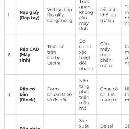
Trực
quan,
T
Vẽ trực tiếp
Dễ rách,
Rập giấy
không
m
1
lên giấy
khó lưu
(Rập tay)
cần
n
cứng/mỏng
trữ lâu
máy
n
tính
Độ
Cần
Thiết kế
chính
X
Rập CAD
máy
trên
xác
m
2
(Máy
móc,
Gerber,
tuyệt
c
tính)
phần
Lectra
đối,
n
mềm
nhanh
Nền
tảng
Rập cơ
Form
Chưa có
N
phát
3
bản
chuẩn theo
chi tiết
th
triển
(Block)
số đo gốc
trang trí
m
mẫu
mới
Sản
xuất
Dễ sai
S
Rập nhảy