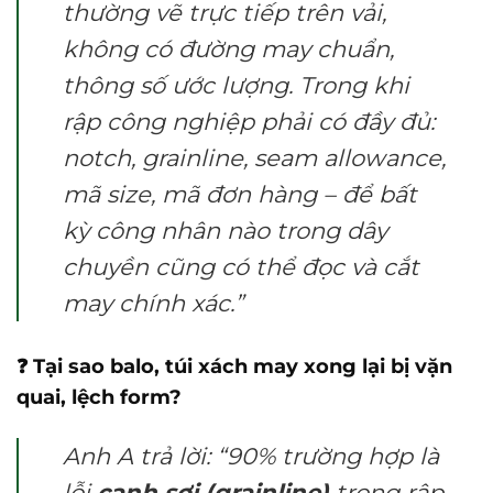
thường vẽ trực tiếp trên vải,
không có đường may chuẩn,
thông số ước lượng. Trong khi
rập công nghiệp phải có đầy đủ:
notch, grainline, seam allowance,
mã size, mã đơn hàng – để bất
kỳ công nhân nào trong dây
chuyền cũng có thể đọc và cắt
may chính xác.”
❓ Tại sao balo, túi xách may xong lại bị vặn
quai, lệch form?
Anh A trả lời: “90% trường hợp là
lỗi
canh sợi (grainline)
trong rập.