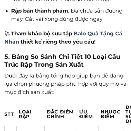
Rập bán thành phẩm
: Đã chừa sẵn đường
may. Cắt vải xong dùng được ngay.
🚀
Tham khảo bộ sưu tập
Balo Quà Tặng Cá
Nhân
thiết kế riêng theo yêu cầu!
5. Bảng So Sánh Chi Tiết 10 Loại Cấu
Trúc Rập Trong Sản Xuất
Dưới đây là bảng tổng hợp giúp bạn dễ dàng
lựa chọn phương pháp phù hợp với quy mô và
mục đích sản xuất:
Đ
LOẠI
ĐẶC ĐIỂM
ƯU
NHƯỢC
T
STT
RẬP
CHÍNH
ĐIỂM
ĐIỂM
S
D