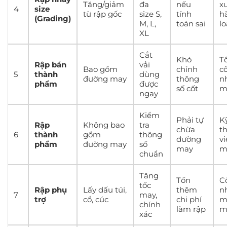
Tăng/giảm
đa
nếu
x
4
size
từ rập gốc
size S,
tính
h
(Grading)
M, L,
toán sai
lo
XL
Cắt
Khó
Tổ
Rập bán
vải
Bao gồm
chỉnh
c
5
thành
dùng
đường may
thông
n
phẩm
được
số cốt
m
ngay
Kiểm
Phải tự
K
Rập
Không bao
tra
chừa
t
6
thành
gồm
thông
đường
v
phẩm
đường may
số
may
m
chuẩn
Tăng
Tốn
C
tốc
Rập phụ
Lấy dấu túi,
thêm
n
7
may,
trợ
cổ, cúc
chi phí
m
chính
làm rập
m
xác