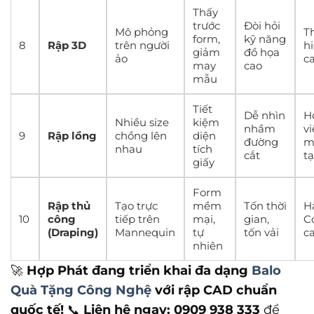
Thấy
trước
Đòi hỏi
Mô phỏng
T
form,
kỹ năng
8
Rập 3D
trên người
h
giảm
đồ họa
ảo
c
may
cao
mẫu
Tiết
Dễ nhìn
H
Nhiều size
kiệm
nhầm
v
9
Rập lồng
chồng lên
diện
đường
m
nhau
tích
cắt
tạ
giấy
Form
Rập thủ
Tạo trực
mềm
Tốn thời
H
10
công
tiếp trên
mại,
gian,
C
(Draping)
Mannequin
tự
tốn vải
c
nhiên
🚀
Hợp Phát đang triển khai đa dạng
Balo
Quà Tặng Công Nghệ
với rập CAD chuẩn
quốc tế!
📞
Liên hệ ngay: 0909 938 333
để