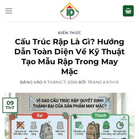
Bỏ
qua
nội
dung
KIẾN THỨC
Cấu Trúc Rập Là Gì? Hướng
Dẫn Toàn Diện Về Kỹ Thuật
Tạo Mẫu Rập Trong May
Mặc
ĐĂNG VÀO
9 THÁNG 7, 2026
BỞI
TRANG KATHIE
09
Th7