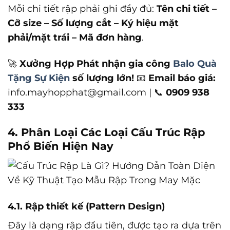
Mỗi chi tiết rập phải ghi đầy đủ:
Tên chi tiết –
Cỡ size – Số lượng cắt – Ký hiệu mặt
phải/mặt trái – Mã đơn hàng
.
🚀
Xưởng Hợp Phát nhận gia công
Balo Quà
Tặng Sự Kiện
số lượng lớn!
📧
Email báo giá:
info.mayhopphat@gmail.com | 📞
0909 938
333
4. Phân Loại Các Loại Cấu Trúc Rập
Phổ Biến Hiện Nay
4.1. Rập thiết kế (Pattern Design)
Đây là dạng rập đầu tiên, được tạo ra dựa trên