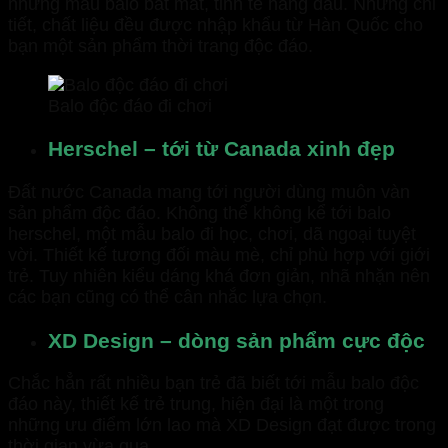
những mẫu balo bắt mắt, tinh tế hàng đầu. Những chi
tiết, chất liệu đều được nhập khẩu từ Hàn Quốc cho
bạn một sản phẩm thời trang độc đáo.
Balo độc đáo đi chơi
Herschel – tới từ Canada xinh đẹp
Đất nước Canada mang tới người dùng muôn vàn
sản phẩm độc đáo. Không thể không kể tới balo
herschel, một mẫu balo đi học, chơi, dã ngoại tuyệt
vời. Thiết kế tương đối màu mè, chỉ phù hợp với giới
trẻ. Tuy nhiên kiểu dáng khá đơn giản, nhã nhặn nên
các bạn cũng có thể cân nhắc lựa chọn.
XD Design – dòng sản phẩm cực độc
Chắc hẳn rất nhiều bạn trẻ đã biết tới mẫu balo độc
đáo này, thiết kế trẻ trung, hiện đại là một trong
những ưu điểm lớn lao mà XD Design đạt được trong
thời gian vừa qua.