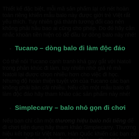
Thiết kế đặc biệt, mỗi mã sản phẩm lại có nét hoàn
toàn riêng khiến mẫu balo này được giới trẻ Việt rất
yêu thích. Tuy nhiên giá thành tương đối cao nên
không phải hầu bao ai cũng cho phép. Do đó hãy cân
nhắc khoản tiền hiện có để đầu tư dòng balo này nhé!
Tucano – dòng balo đi làm độc đáo
Có thể nói Tucano cạnh tranh khá gay gắt với Natoli
trong phân khúc đi làm, tuy nhiên nhờ giá rẻ mà
Natoli lại được chọn nhiều hơn cho việc đi học.
Nhưng độ hoàn thiện tuyệt vời của Tucano các bạn
không phải bàn cãi nhiều. Nếu cần một mẫu balo đi
làm độc đáo hãy tham khảo các sản phẩm này nhé!
Simplecarry – balo nhỏ gọn đi chơi
Nếu bạn chỉ cần một
thương hiệu balo nổi tiếng
để
đi chơi tiện dụng hãy tham khảo Simplecarry. Thương
hiệu kết hợp từ Việt Nam, Hàn Quốc khiến các bạn có