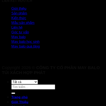
LIÊN KẾT HỮU ÍCH
Giới thiệu
Sản phẩm
Kiến thức
Mẫu sản phẩm
Liên hệ
Góc tư vấn
May balo
May balo học sinh
May balo quà tặng
Copyright 2026 ©
CÔNG TY CỔ PHẦN MAY BALO
TÚI XÁCH HỢP PHÁT
Tìm
kiếm:
Trang chủ
Giới Thiệu