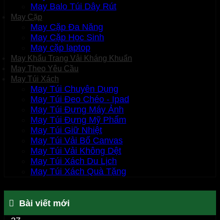
May Balo Túi Dây Rút
May Cặp
May Cặp Đa Năng
May Cặp Học Sinh
May cặp laptop
May Khẩu Trang Vải Kháng Khuẩn
May Theo Yêu Cầu
May Túi Xách
May Túi Chuyên Dụng
May Túi Đeo Chéo - Ipad
May Túi Đựng Máy Ảnh
May Túi Đựng Mỹ Phẩm
May Túi Giữ Nhiệt
May Túi Vải Bố Canvas
May Túi Vải Không Dệt
May Túi Xách Du Lịch
May Túi Xách Quà Tặng
Bài viết mới