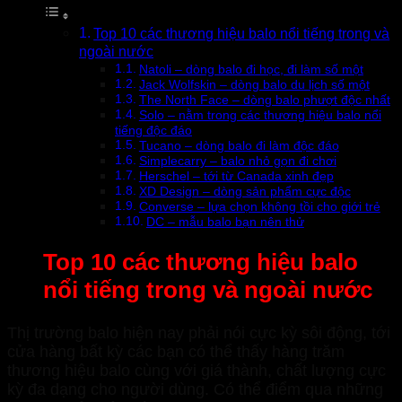
Top 10 các thương hiệu balo nổi tiếng trong và
ngoài nước
Natoli – dòng balo đi học, đi làm số một
Jack Wolfskin – dòng balo du lịch số một
The North Face – dòng balo phượt độc nhất
Solo – nằm trong các thương hiệu balo nổi
tiếng độc đáo
Tucano – dòng balo đi làm độc đáo
Simplecarry – balo nhỏ gọn đi chơi
Herschel – tới từ Canada xinh đẹp
XD Design – dòng sản phẩm cực độc
Converse – lựa chọn không tồi cho giới trẻ
DC – mẫu balo bạn nên thử
Top 10 các thương hiệu balo
nổi tiếng trong và ngoài nước
Thị trường balo hiện nay phải nói cực kỳ sôi động, tới
cửa hàng bất kỳ các bạn có thể thấy hàng trăm
thương hiệu balo cùng với giá thành, chất lượng cực
kỳ đa dạng cho người dùng. Có thể điểm qua những