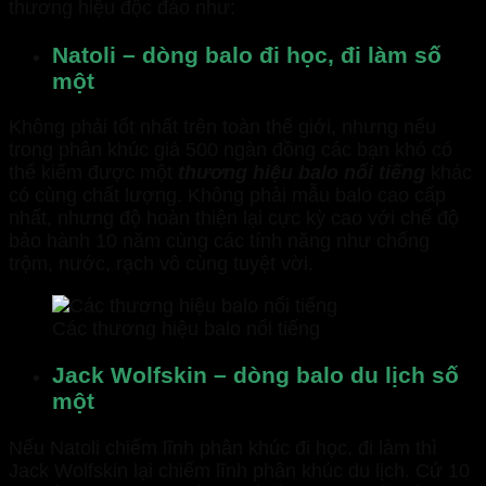
thương hiệu độc đáo như:
Natoli – dòng balo đi học, đi làm số
một
Không phải tốt nhất trên toàn thế giới, nhưng nếu
trong phân khúc giá 500 ngàn đồng các bạn khó có
thể kiếm được một
thương hiệu balo nổi tiếng
khác
có cùng chất lượng. Không phải mẫu balo cao cấp
nhất, nhưng độ hoàn thiện lại cực kỳ cao với chế độ
bảo hành 10 năm cùng các tính năng như chống
trộm, nước, rạch vô cùng tuyệt vời.
Các thương hiệu balo nổi tiếng
Jack Wolfskin – dòng balo du lịch số
một
Nếu Natoli chiếm lĩnh phân khúc đi học, đi làm thì
Jack Wolfskin lại chiếm lĩnh phân khúc du lịch. Cứ 10