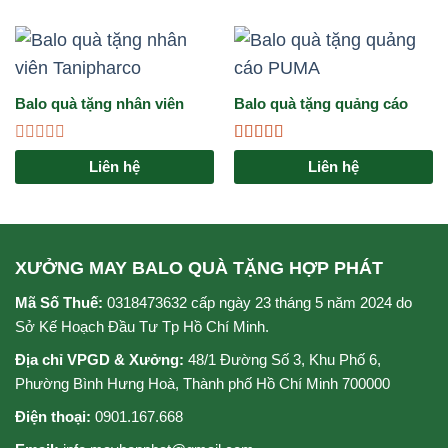
Balo quà tặng nhân viên
Balo quà tặng quảng cáo
Tanipharco
PUMA: Giải pháp marketing
đẳng cấp cho doanh nghiệp
Được
Được xếp
Liên hệ
Liên hệ
xếp
hạng
4.67
5
hạng
sao
0
5
sao
XƯỞNG MAY BALO QUÀ TẶNG HỢP PHÁT
Mã Số Thuế:
0318473632 cấp ngày 23 tháng 5 năm 2024 do
Sở Kế Hoạch Đầu Tư Tp Hồ Chí Minh.
Địa chỉ VPGD & Xưởng:
48/1 Đường Số 3, Khu Phố 6,
Phường Bình Hưng Hoà, Thành phố Hồ Chí Minh 700000
Điện thoại:
0901.167.668