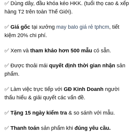
✅ Dùng dây, đầu khóa kéo HKK. (tuổi thọ cao & xếp
hàng T2 trên toàn Thế Giới).
✅
Giá gốc
tại xưởng
may balo giá rẻ tphcm
, tiết
kiệm 20% chi phí.
✅ Xem và
tham khảo hơn 500 mẫu
có sẵn.
✅ Được thoải mái
quyết định thời gian nhận
sản
phẩm.
✅ Làm việc trực tiếp với
GĐ Kinh Doanh
người
thấu hiểu & giải quyết các vấn đề.
✅
Tặng 15 ngày kiểm tra
& so sánh với mẫu.
✅
Thanh toán
sản phẩm khi
đúng yêu cầu.