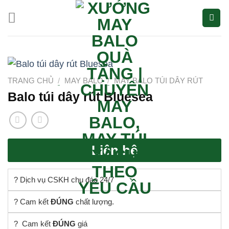
Bỏ
qua
nội
dung
TRANG CHỦ
/
MAY BALO
/
MAY BALO TÚI DÂY RÚT
Balo túi dây rút Bluesea
Liên hệ
? Dịch vụ CSKH chu đáo 24/7
? Cam kết
ĐÚNG
chất lượng.
? Cam kết
ĐÚNG
giá