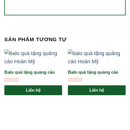
SẢN PHẨM TƯƠNG TỰ
Balo quà tặng quảng cáo
Balo quà tặng quảng cáo
Hoàn Mỹ
Hoàn Mỹ
Được
Được
Liên hệ
Liên hệ
xếp
xếp
hạng
hạng
0
0
5
5
sao
sao