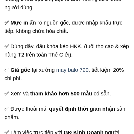
người dùng.
✅ Mực in ấn
rõ nguồn gốc, được nhập khẩu trực
tiếp, không chứa hóa chất.
✅ Dùng dây, đầu khóa kéo HKK. (tuổi thọ cao & xếp
hàng T2 trên toàn Thế Giới).
✅
Giá gốc
tại xưởng
may balo 720
, tiết kiệm 20%
chi phí.
✅ Xem và
tham khảo hơn 500 mẫu
có sẵn.
✅ Được thoải mái
quyết định thời gian nhận
sản
phẩm.
✅ Làm việc trực tiếp với
GĐ Kinh Doanh
người