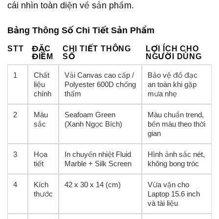
cái nhìn toàn diện về sản phẩm.
Bảng Thông Số Chi Tiết Sản Phẩm
STT
ĐẶC
CHI TIẾT THÔNG
LỢI ÍCH CHO
ĐIỂM
SỐ
NGƯỜI DÙNG
1
Chất
Vải Canvas cao cấp /
Bảo vệ đồ đạc
liệu
Polyester 600D chống
an toàn khi gặp
chính
thấm
mưa nhẹ
2
Màu
Seafoam Green
Màu chuẩn trend,
sắc
(Xanh Ngọc Bích)
bền màu theo thời
gian
3
Họa
In chuyển nhiệt Fluid
Hình ảnh sắc nét,
tiết
Marble + Silk Screen
không bong tróc
4
Kích
42 x 30 x 14 (cm)
Vừa vặn cho
thước
Laptop 15.6 inch
và tài liệu