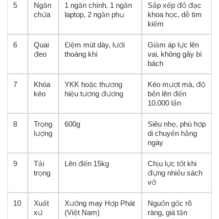
5
Ngăn
1 ngăn chính, 1 ngăn
Sắp xếp đồ đạc
chứa
laptop, 2 ngăn phụ
khoa học, dễ tìm
kiếm
6
Quai
Đệm mút dày, lưới
Giảm áp lực lên
đeo
thoáng khí
vai, không gây bí
bách
7
Khóa
YKK hoặc thương
Kéo mượt mà, độ
kéo
hiệu tương đương
bền lên đến
10.000 lần
8
Trọng
600g
Siêu nhẹ, phù hợp
lượng
di chuyển hằng
ngày
9
Tải
Lên đến 15kg
Chịu lực tốt khi
trọng
đựng nhiều sách
vở
10
Xuất
Xưởng may Hợp Phát
Nguồn gốc rõ
xứ
(Việt Nam)
ràng, giá tận