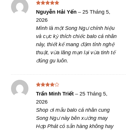
Được xếp
Nguyễn Hải Yến
–
25 Tháng 5,
hạng
5
5
sao
2026
Mình là một Song Ngư chính hiệu
và cực kỳ thích chiếc balo cá nhân
này, thiết kế mang đậm tính nghệ
thuật, vừa lãng mạn lại vừa tinh tế
đúng gu luôn.
Được
Trần Minh Triết
–
25 Tháng 5,
xếp hạng
4
5 sao
2026
Shop ơi mẫu balo cá nhân cung
Song Ngư này bên xưởng may
Hợp Phát có sẵn hàng không hay