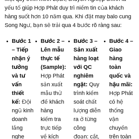
yếu tố giúp Hợp Phát duy trì niềm tin của khách
hàng suốt hơn 10 năm qua. Khi đặt may balo cung
Song Ngư, bạn sẽ trải qua 4 bước rõ ràng sau:
Bước 1
Bước 2 –
Bước 3 –
Bước 4 –
– Tiếp
Lên mẫu
Sản xuất
Giao
nhận ý
thực tế
hàng loạt
hàng
tưởng
(Sample):
với QC
toàn
và tư
Hợp Phát
nghiêm
quốc và
vấn
sản xuất
ngặt:
Quy
hậu mãi:
thiết
mẫu thử
trình kiểm
Hợp Phát
kế:
Đội
để khách
soát chất
có hệ
ngũ kinh
hàng
lượng diễn
thống
doanh
kiểm tra
ra ở từng
vận
lắng
trực tiếp
công
chuyển
nghe
về kích
đoạn: cắt,
trên toàn