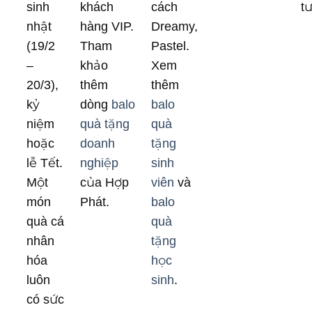
sinh
khách
cách
t
nhật
hàng VIP.
Dreamy,
(19/2
Tham
Pastel.
–
khảo
Xem
20/3),
thêm
thêm
kỷ
dòng
balo
balo
niệm
quà tặng
quà
hoặc
doanh
tặng
lễ Tết.
nghiệp
sinh
Một
của Hợp
viên
và
món
Phát.
balo
quà cá
quà
nhân
tặng
hóa
học
luôn
sinh
.
có sức