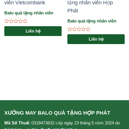
Balo quà tặng nhân viên
Vietcombank
Balo quà tặng nhân viên
Hợp Phát
Được
Liên hệ
xếp
Được
hạng
Liên hệ
xếp
0
hạng
5
0
sao
5
sao
XƯỞNG MAY BALO QUÀ TẶNG HỢP PHÁT
Mã Số Thuế:
0318473632 cấp ngày 23 tháng 5 năm 2024 do