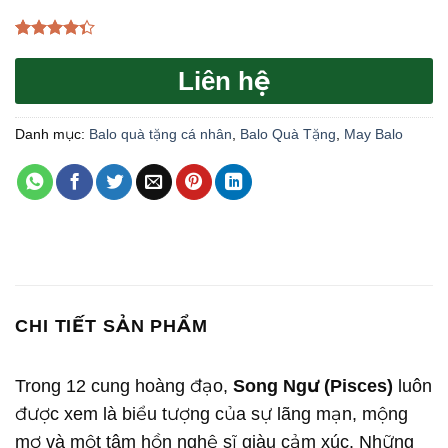
4.33
3
trên
5 dựa
Liên hệ
trên
đánh
giá
Danh mục:
Balo quà tặng cá nhân
,
Balo Quà Tặng
,
May Balo
CHI TIẾT SẢN PHẨM
Trong 12 cung hoàng đạo,
Song Ngư (Pisces)
luôn
được xem là biểu tượng của sự lãng mạn, mộng
mơ và một tâm hồn nghệ sĩ giàu cảm xúc. Những