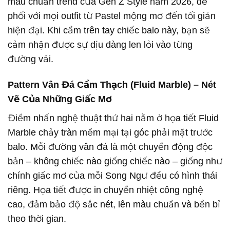
màu chuẩn trend của Gen Z Style năm 2026, dễ
phối với mọi outfit từ Pastel mộng mơ đến tối giản
hiện đại. Khi cầm trên tay chiếc balo này, bạn sẽ
cảm nhận được sự dịu dàng len lỏi vào từng
đường vải.
Pattern Vân Đá Cẩm Thạch (Fluid Marble) – Nét
Vẽ Của Những Giấc Mơ
Điểm nhấn nghệ thuật thứ hai nằm ở họa tiết Fluid
Marble chảy tràn mềm mại tại góc phải mặt trước
balo. Mỗi đường vân đá là một chuyển động độc
bản – không chiếc nào giống chiếc nào – giống như
chính giấc mơ của mỗi Song Ngư đều có hình thái
riêng. Họa tiết được in chuyển nhiệt công nghệ
cao, đảm bảo độ sắc nét, lên màu chuẩn và bền bỉ
theo thời gian.