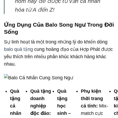
hôm nay để được tư vấn cá nhân
hóa từ A đến Z!
Ứng Dụng Của Balo Song Ngư Trong Đời
Sống
Sự linh hoạt là một trong những lý do khiến dòng
balo quà tặng
cung hoàng đạo của Hợp Phát được
yêu thích trên nhiều phân khúc khách hàng khác
nhau.
Quà
Quà tặng
Quà
Phụ kiện
Q
tặng
doanh
tặng
thời trang
t
cá
nghiệp
học
cá tính:
Mix-
k
nhân
độc đáo:
sinh –
match cực
c