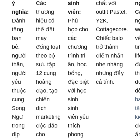
ý
Các
sinh
chất với
n
nghĩa:
thương
viên:
outfit Pastel,
C
Dành
hiệu có
Phù
Y2K,
n
tặng
thể đặt
hợp cho
Cottagecore.
w
bạn
may
các
Chiếc balo
v
bè,
đồng loạt
chương
trở thành
ti
người
theo bộ
trình tri
điểm nhấn
li
thân,
sưu tập
ân, học
nhẹ nhàng
đ
người
12 cung
bổng,
nhưng đầy
t
yêu
hoàng
đặc biệt
cá tính.
d
thuộc
đạo, tạo
với học
d
cung
chiến
sinh –
b
Song
dịch
sinh
t
Ngư
marketing
viên yêu
k
trong
độc đáo
thích
đ
dịp
cho
phong
ấ