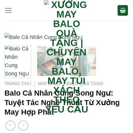
Bỏ
qua
nội
dung
TRANG CHỦ
/
MAY BALO
/
BALO QUÀ TẶNG
Balo Cá Nhân Cung Song Ngư:
Tuyệt Tác Nghệ Thuật Từ Xưởng
May Hợp Phát