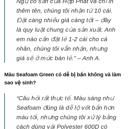
Ngư có sẵn của Hợp Phát và chỉ in
thêm tên, chúng tôi nhận từ 10 cái.
Đặt càng nhiều giá càng tốt – đây
là quy luật chung của sản xuất. Anh
em nào cần đặt lẻ 1-2 cái cho cá
nhân, chúng tôi vẫn nhận, nhưng
giá sẽ ở mức bán lẻ.”
– Anh A.
Màu Seafoam Green có dễ bị bẩn không và làm
sao vệ sinh?
“Câu hỏi rất thực tế. Màu sáng như
Seafoam đúng là dễ lộ vết bẩn hơn
màu tối, nhưng chúng tôi xử lý bằng
cách dùng vải Polyester 600D có