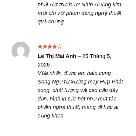
phải đặt trước ạ? Nhìn đường kim
mũi chỉ với phom dáng nghệ thuật
quá chừng.
Được
Lê Thị Mai Anh
–
25 Tháng 5,
xếp hạng
4
5 sao
2026
Vừa nhận được em balo cung
Song Ngư từ xưởng may Hợp Phát
xong, chất lượng vải cao cấp dày
dặn, hình in sắc nét như một tác
phẩm nghệ thuật, mang đi học ai
cũng khen.